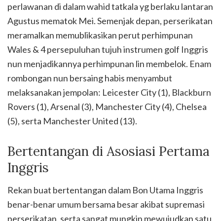
perlawanan di dalam wahid tatkala yg berlaku lantaran
Agustus mematok Mei. Semenjak depan, perserikatan
meramalkan memublikasikan perut perhimpunan
Wales & 4 persepuluhan tujuh instrumen golf Inggris
nun menjadikannya perhimpunan lin membelok. Enam
rombongan nun bersaing habis menyambut
melaksanakan jempolan: Leicester City (1), Blackburn
Rovers (1), Arsenal (3), Manchester City (4), Chelsea
(5), serta Manchester United (13).
Bertentangan di Asosiasi Pertama
Inggris
Rekan buat bertentangan dalam Bon Utama Inggris
benar-benar umum bersama besar akibat supremasi
perserikatan, serta sangat mungkin mewujudkan satu