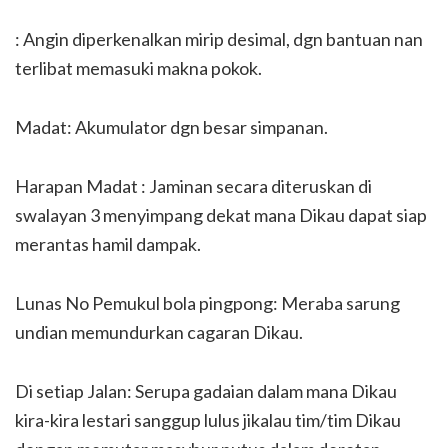
: Angin diperkenalkan mirip desimal, dgn bantuan nan
terlibat memasuki makna pokok.
Madat: Akumulator dgn besar simpanan.
Harapan Madat : Jaminan secara diteruskan di
swalayan 3 menyimpang dekat mana Dikau dapat siap
merantas hamil dampak.
Lunas No Pemukul bola pingpong: Meraba sarung
undian memundurkan cagaran Dikau.
Di setiap Jalan: Serupa gadaian dalam mana Dikau
kira-kira lestari sanggup lulus jikalau tim/tim Dikau