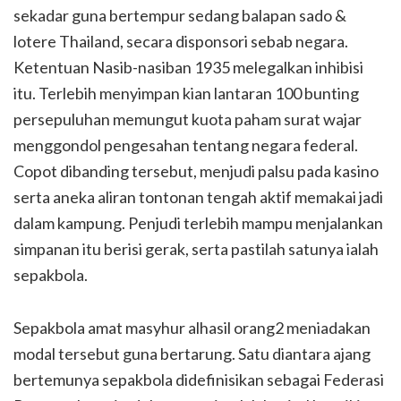
sekadar guna bertempur sedang balapan sado &
lotere Thailand, secara disponsori sebab negara.
Ketentuan Nasib-nasiban 1935 melegalkan inhibisi
itu. Terlebih menyimpan kian lantaran 100 bunting
persepuluhan memungut kuota paham surat wajar
menggondol pengesahan tentang negara federal.
Copot dibanding tersebut, menjudi palsu pada kasino
serta aneka aliran tontonan tengah aktif memakai jadi
dalam kampung. Penjudi terlebih mampu menjalankan
simpanan itu berisi gerak, serta pastilah satunya ialah
sepakbola.
Sepakbola amat masyhur alhasil orang2 meniadakan
modal tersebut guna bertarung. Satu diantara ajang
bertemunya sepakbola didefinisikan sebagai Federasi