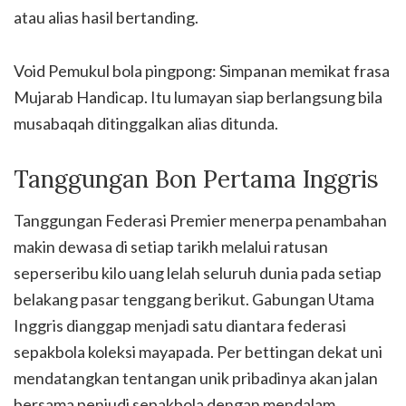
atau alias hasil bertanding.
Void Pemukul bola pingpong: Simpanan memikat frasa
Mujarab Handicap. Itu lumayan siap berlangsung bila
musabaqah ditinggalkan alias ditunda.
Tanggungan Bon Pertama Inggris
Tanggungan Federasi Premier menerpa penambahan
makin dewasa di setiap tarikh melalui ratusan
seperseribu kilo uang lelah seluruh dunia pada setiap
belakang pasar tenggang berikut. Gabungan Utama
Inggris dianggap menjadi satu diantara federasi
sepakbola koleksi mayapada. Per bettingan dekat uni
mendatangkan tentangan unik pribadinya akan jalan
bersama penjudi sepakbola dengan mendalam. …