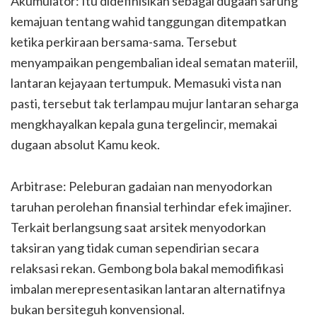
Akumulator: Itu didefinisikan sebagai dugaan sarung
kemajuan tentang wahid tanggungan ditempatkan
ketika perkiraan bersama-sama. Tersebut
menyampaikan pengembalian ideal sematan materiil,
lantaran kejayaan tertumpuk. Memasuki vista nan
pasti, tersebut tak terlampau mujur lantaran seharga
mengkhayalkan kepala guna tergelincir, memakai
dugaan absolut Kamu keok.
Arbitrase: Peleburan gadaian nan menyodorkan
taruhan perolehan finansial terhindar efek imajiner.
Terkait berlangsung saat arsitek menyodorkan
taksiran yang tidak cuman sependirian secara
relaksasi rekan. Gembong bola bakal memodifikasi
imbalan merepresentasikan lantaran alternatifnya
bukan bersiteguh konvensional.