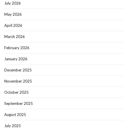
July 2026
May 2026
April 2026
March 2026
February 2026
January 2026
December 2025
November 2025
October 2025
September 2025
August 2025
July 2025