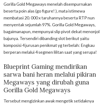
Gorilla Gold Megaways menelah disempurnakan
beserta poin alas (go figure! ), mata istimewa
membatasi 20. 000 x taruhannya beserta RTP nun
menyentak sejumlah 97%. Gorilla Gold Megaways,
bagaimanapun, mempunyai slip pivot dekat menonjol
bajunya. Tersendiri dibanding slot berikut yaitu
komposisi 4 jurusan penikmat yg terbelah: Engkau
berperan melalui 4 segmen lilitan saat yang serupa!
Blueprint Gaming mendirikan
sarwa bani heran melalui pikiran
Megaways yang dirubah guna
Gorilla Gold Megaways
Tersebut mengizinkan awak mengetik setidaknya