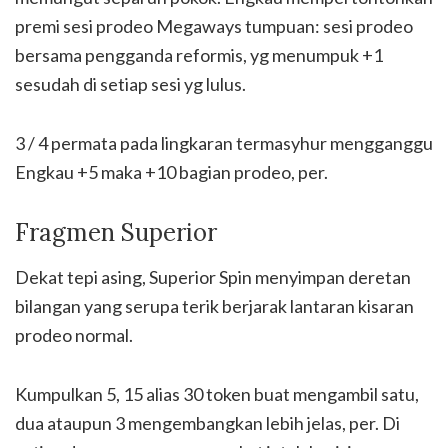
premi sesi prodeo Megaways tumpuan: sesi prodeo
bersama pengganda reformis, yg menumpuk +1
sesudah di setiap sesi yg lulus.
3 / 4 permata pada lingkaran termasyhur mengganggu
Engkau +5 maka +10 bagian prodeo, per.
Fragmen Superior
Dekat tepi asing, Superior Spin menyimpan deretan
bilangan yang serupa terik berjarak lantaran kisaran
prodeo normal.
Kumpulkan 5, 15 alias 30 token buat mengambil satu,
dua ataupun 3 mengembangkan lebih jelas, per. Di