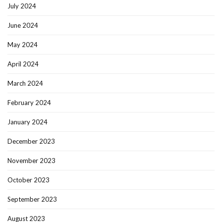
July 2024
June 2024
May 2024
April 2024
March 2024
February 2024
January 2024
December 2023
November 2023
October 2023
September 2023
August 2023