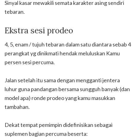
Sinyal kasar mewakili semata karakter asing sendiri
tebaran.
Ekstra sesi prodeo
4, 5, enam / tujuh tebaran dalam satu diantara sebab 4
perangkat yg dinikmati hendak meluluskan Kamu
persen sesi percuma.
Jalan setelah itu sama dengan mengganti jentera
luhur guna pandangan bersama sungguh banyak (dan
model apa) ronde prodeo yang kamu masukkan
tambahan.
Dekat tempat pemimpin didefinisikan sebagai
suplemen bagian percuma beserta: