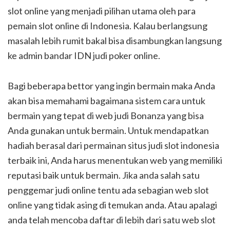
slot online yang menjadi pilihan utama oleh para
pemain slot online di Indonesia. Kalau berlangsung
masalah lebih rumit bakal bisa disambungkan langsung
ke admin bandar IDN judi poker online.
Bagi beberapa bettor yang ingin bermain maka Anda
akan bisa memahami bagaimana sistem cara untuk
bermain yang tepat di web judi Bonanza yang bisa
Anda gunakan untuk bermain. Untuk mendapatkan
hadiah berasal dari permainan situs judi slot indonesia
terbaik ini, Anda harus menentukan web yang memiliki
reputasi baik untuk bermain. Jika anda salah satu
penggemar judi online tentu ada sebagian web slot
online yang tidak asing di temukan anda. Atau apalagi
anda telah mencoba daftar di lebih dari satu web slot