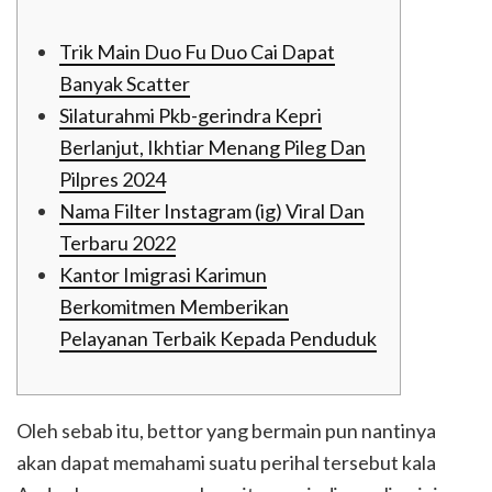
Trik Main Duo Fu Duo Cai Dapat
Banyak Scatter
Silaturahmi Pkb-gerindra Kepri
Berlanjut, Ikhtiar Menang Pileg Dan
Pilpres 2024
Nama Filter Instagram (ig) Viral Dan
Terbaru 2022
Kantor Imigrasi Karimun
Berkomitmen Memberikan
Pelayanan Terbaik Kepada Penduduk
Oleh sebab itu, bettor yang bermain pun nantinya
akan dapat memahami suatu perihal tersebut kala