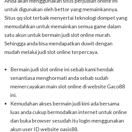
Anda akan menggunakan situs perjudian online ini
untuk digunakan oleh bettor yang memainkannya.
Situs qq slot terbaik menyertai teknologi dompet yang
memudahkan untuk memainkan semua game dalam
satu akun untuk bermain judi slot online murah.
Sehingga anda bisa mendapatkan duwit dengan
mudah melalui judi slot online terpercaya.
Bermain judi slot online ini sebab kami hendak
senantiasa menghormati anda sebab sudah
memercayakan main slot online di website Gaco88
ini.
Kemudahan akses bermain judi kini ada bersama
luas anda cukup bermodalkan internet untuk online
dan buka browser sesudah itu login menggunakan
akun user ID website oasis88.