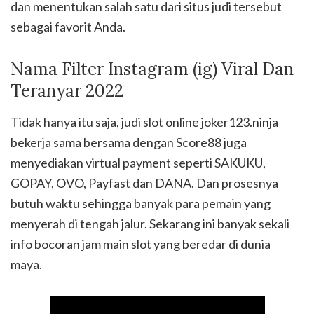
dan menentukan salah satu dari situs judi tersebut
sebagai favorit Anda.
Nama Filter Instagram (ig) Viral Dan
Teranyar 2022
Tidak hanya itu saja, judi slot online joker123.ninja
bekerja sama bersama dengan Score88 juga
menyediakan virtual payment seperti SAKUKU,
GOPAY, OVO, Payfast dan DANA. Dan prosesnya
butuh waktu sehingga banyak para pemain yang
menyerah di tengah jalur. Sekarang ini banyak sekali
info bocoran jam main slot yang beredar di dunia
maya.