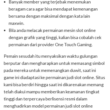
Banyak member yang terjebak menemukan
beragam cara agar bisa mendapat kemenangan
bersama dengan maksimal dengan kata lain
maxwin.
Bila anda melacak permainan mesin slot online
dengan grafik yang tinggi, kalian bisa cobalah cek
permainan dari provider One Touch Gaming.
Pemain sesudah itu menyaksikan waktu gulungan
berputar dan mengharapkan untuk memasang simbol
pada mereka untuk memenangkan duwit, saat ini
game ini diadaptasi ke permainan judi slot online. Situs
kami bisa berdiri hingga saat ini dikarenakan memang
telah diakui mampu memberikan keamanan tingkat
tinggi dan terpercaya berlisensi resmi dalam
menghadirkan model permainan judi slot online