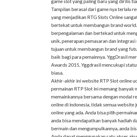
game slot yang paling baru yang dirilis ti
Tampilan berasal dari game nya terlalu r
yang menjadikan RTG Slots Online sangat 
bertekat untuk membangun brand world. 
berpengalaman dan bertekad untuk menga
unik, penerapan pemasaran dan integra
tujuan untuk membangun brand yang futu
baik bagi para pemainnya. YggDrasil me
Awards 2015, Yggdrasil mencukupi status
biasa.
Akhir-akhir ini website RTP Slot online 
permainan RTP Slot ini memang banyak me
memainkannya bersama dengan modal rend
online di indonesia, tidak semua website
online yang ada. Anda bisa pilih permaina
anda bisa mendapatkan banyak hadiah dan
bermain dan mengumpulkannya, anda bisa
Anda dapat menggunakan satu akses akun