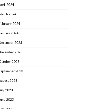
April 2024
March 2024
February 2024
January 2024
December 2023
November 2023
October 2023
September 2023
August 2023
July 2023
June 2023