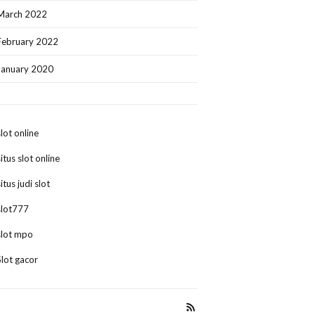
March 2022
February 2022
January 2020
slot online
situs slot online
situs judi slot
slot777
slot mpo
Slot gacor