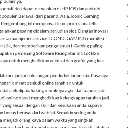
ap bulannya.
esponsif dan dapat di mainkan di HP IOS dan android
populer. Berawal dari pasar di Asia, Iconic Gaming
Pengembang ini mempunyai team profesional elit
lahkan pesaing didalam perjudian slot. Dengan inovasi
si serta manajemen service, ICONIC GAMING memiliki
ristik, dan memberikan pengalaman i-Gaming paling
rupakan pemenang Software Rising Star di EGR B2B
nya untuk menghadirkan animasi dan grafik yang luar
udah menjadi perbincangan penduduk indonesia. Pasalnya
narik minat penjudi online tanah air untuk
ah sekalipun. Saking maraknya agen dan bandar judi
 judi online dapat menghadirkan kelengkapan taruhan judi
n yang sesuai dengan skill dan kesukaan anda, supaya
 bonus berasal dari web ini. Semakin sering anda
 menjadi orang kaya dalam waktu yang singkat.
 untuk berbagai model permainan yang tersedia. Bukan