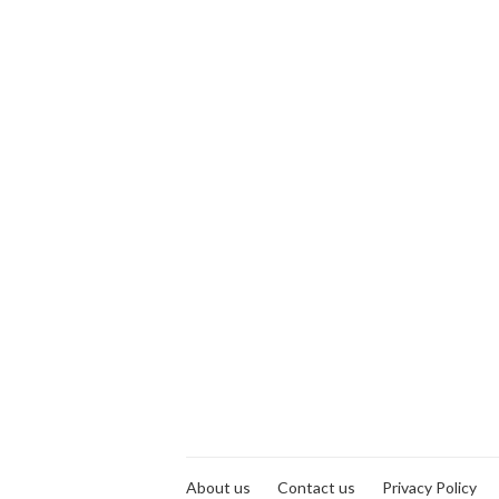
About us
Contact us
Privacy Policy