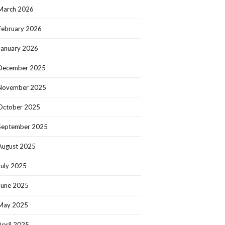
March 2026
February 2026
January 2026
December 2025
November 2025
October 2025
September 2025
August 2025
July 2025
June 2025
May 2025
April 2025