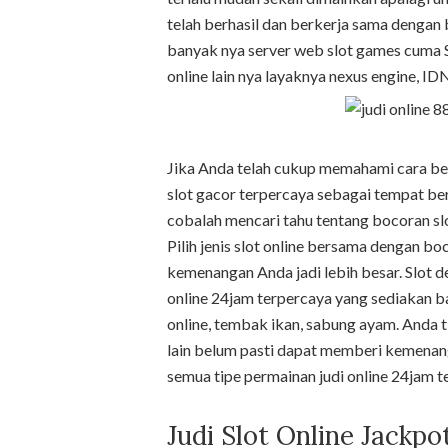
telah berhasil dan berkerja sama dengan b
banyak nya server web slot games cuma Sl
online lain nya layaknya nexus engine, ID
Jika Anda telah cukup memahami cara ber
slot gacor terpercaya sebagai tempat be
cobalah mencari tahu tentang bocoran slot
Pilih jenis slot online bersama dengan bo
kemenangan Anda jadi lebih besar. Slot 
online 24jam terpercaya yang sediakan ban
online, tembak ikan, sabung ayam. Anda t
lain belum pasti dapat memberi kemenan
semua tipe permainan judi online 24jam 
Judi Slot Online Jackp