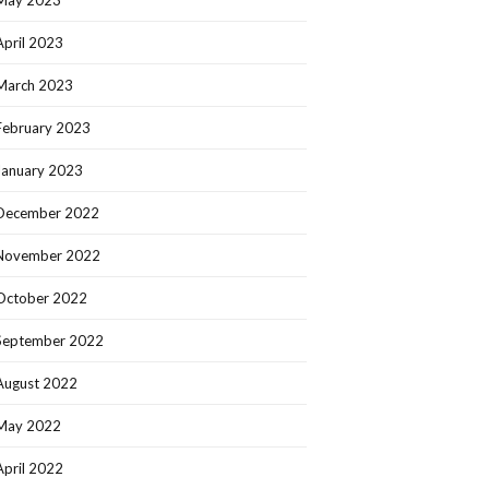
May 2023
April 2023
March 2023
February 2023
January 2023
December 2022
November 2022
October 2022
September 2022
August 2022
May 2022
April 2022