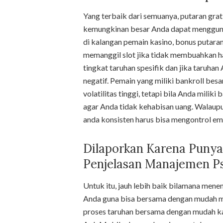
Yang terbaik dari semuanya, putaran grat
kemungkinan besar Anda dapat menggunak
di kalangan pemain kasino, bonus putaran
memanggil slot jika tidak membuahkan ha
tingkat taruhan spesifik dan jika taruha
negatif. Pemain yang miliki bankroll bes
volatilitas tinggi, tetapi bila Anda miliki 
agar Anda tidak kehabisan uang. Walaupun
anda konsisten harus bisa mengontrol em
Dilaporkan Karena Punya 
Penjelasan Manajemen P
Untuk itu, jauh lebih baik bilamana men
Anda guna bisa bersama dengan mudah 
proses taruhan bersama dengan mudah k