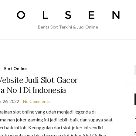
Berita Slot Terkini & Judi Online
Slot Online
f
ebsite Judi Slot Gacor
a No 1 Di Indonesia
 26, 2022
No Comments
nan slot online yang udah menjadi legenda di
rmainan joker gaming ini jadi lebih baik dan supaya saat
rbaik ini loh. Keunggulan dari slot joker ini sendiri
tuk pemula juga bisa bermain slot joker. Slot Online