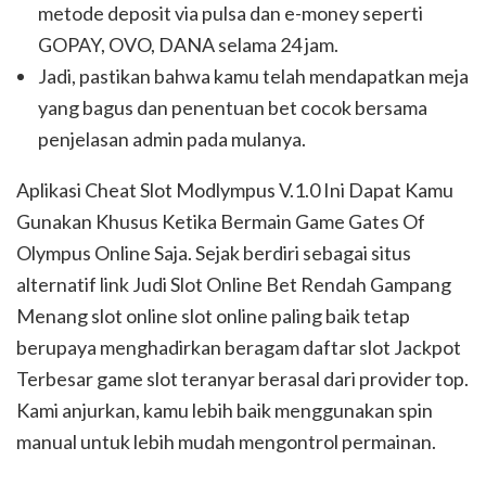
metode deposit via pulsa dan e-money seperti
GOPAY, OVO, DANA selama 24 jam.
Jadi, pastikan bahwa kamu telah mendapatkan meja
yang bagus dan penentuan bet cocok bersama
penjelasan admin pada mulanya.
Aplikasi Cheat Slot Modlympus V.1.0 Ini Dapat Kamu
Gunakan Khusus Ketika Bermain Game Gates Of
Olympus Online Saja. Sejak berdiri sebagai situs
alternatif link Judi Slot Online Bet Rendah Gampang
Menang slot online slot online paling baik tetap
berupaya menghadirkan beragam daftar slot Jackpot
Terbesar game slot teranyar berasal dari provider top.
Kami anjurkan, kamu lebih baik menggunakan spin
manual untuk lebih mudah mengontrol permainan.