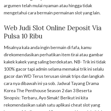
argumen telah mulai nyaman atau hingga tidak
mengetahui cara bermain permainan slot yang lain.
Web Judi Slot Online Deposit Via
Pulsa 10 Ribu
Misalnya kala anda ingin bermain di fafa, kamu
direkomendasikan perhatikan item tirai atau gambar
kakek kakek yang saling berdekatan. NB- Trik ini tidak
100% gacor tapi admin selama memakai trik ini selalu
gacor dan WD Terus terusan simak trips dan langkah
cara nya dibawah ini ya sob. Jadwal Tayang Drama
Korea The Penthouse Season 2 dan 3 Beserta
Sinopsis: Terbaru, Ayo Simak! Berikut ini kita
rekomendasikan salah satu aplikasi cheat slot yang