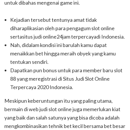
untuk dibahas mengenai game ini.
Kejadian tersebut tentunya amat tidak
diharaplikasian oleh para pengagum slot online
sertasitus judi online24jam terpercayadi Indonesia.
Nah, didalam kondisi ini barulah kamu dapat
menaikkan bet hingga meraih obyek yang kamu
tentukan sendiri.
Dapatkan pun bonus untuk para member baru slot
88 yang meregistrasi di Situs Judi Slot Online
Terpercaya 2020 Indonesia.
Meskipun keberuntungan itu yang paling utama,
bermain di web judi slot online juga memerlukan kiat
yang baik dan salah satunya yang bisa dicoba adalah
mengkombinasikan tehnik bet kecil bersama bet besar