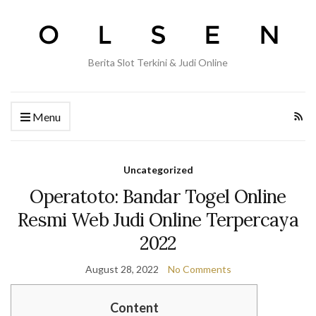
Berita Slot Terkini & Judi Online
Menu
Uncategorized
Operatoto: Bandar Togel Online
Resmi Web Judi Online Terpercaya
2022
August 28, 2022
No Comments
Content