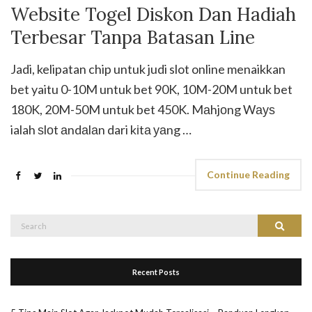
Website Togel Diskon Dan Hadiah
Terbesar Tanpa Batasan Line
Jadi, kelipatan chip untuk judi slot online menaikkan
bet yaitu 0-10M untuk bet 90K, 10M-20M untuk bet
180K, 20M-50M untuk bet 450K. Mаhjоng Wауѕ
ialah ѕlоt аndаlаn dari kіtа уаng …
Continue Reading
Search
Search
for:
Recent Posts