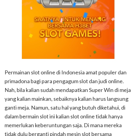
Permainan slot online di Indonesia amat populer dan
primadona bagi para pengagum slot dan judi online.
Nah, bila kalian sudah mendapatkan Super Win di meja
yang kalian mainkan, sebaiknya kalian harus langsung
ganti meja. Namun, satu hal yang butuh diketahui, di
dalam bermain slot ini kalian slot online tidak hanya
memerlukan keberuntungan saja. Di mana mereka
tidak dulu berganti pindah mesin slot bersama