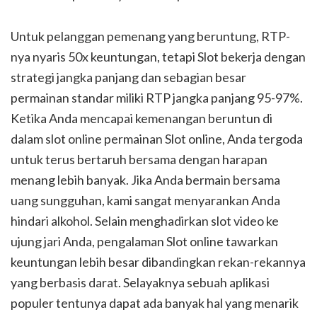
Untuk pelanggan pemenang yang beruntung, RTP-
nya nyaris 50x keuntungan, tetapi Slot bekerja dengan
strategi jangka panjang dan sebagian besar
permainan standar miliki RTP jangka panjang 95-97%.
Ketika Anda mencapai kemenangan beruntun di
dalam slot online permainan Slot online, Anda tergoda
untuk terus bertaruh bersama dengan harapan
menang lebih banyak. Jika Anda bermain bersama
uang sungguhan, kami sangat menyarankan Anda
hindari alkohol. Selain menghadirkan slot video ke
ujung jari Anda, pengalaman Slot online tawarkan
keuntungan lebih besar dibandingkan rekan-rekannya
yang berbasis darat. Selayaknya sebuah aplikasi
populer tentunya dapat ada banyak hal yang menarik