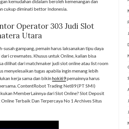
ngan kemudahan didalam beroleh kemenangan dan
n cukup diminati bettor Indonesia.
ntor Operator 303 Judi Slot
matera Utara
h-susah gampang, pemain harus laksanakan tipu daya
 dari crewmates. Khusus untuk Online, kalian bisa
dilihat dari matchmaker judi slot online atau list room
us menyelesaikan tugas apabila ingin menang lebih
kan kerja sama dan bikin
hoki69
pemainnya harus
n bersama. ContentRobot Trading Net89 (PT SMI)
lakukan MemberLainnya dari Slot Online? Slot Deposit
t Online Terbaik Dan Terpercaya No 1 Archives Situs