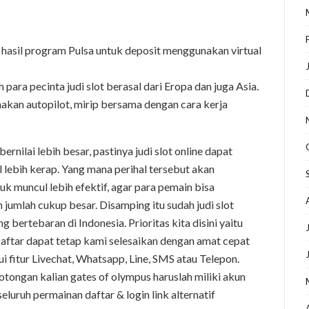
i hasil program Pulsa untuk deposit menggunakan virtual
 para pecinta judi slot berasal dari Eropa dan juga Asia.
nakan autopilot, mirip bersama dengan cara kerja
nilai lebih besar, pastinya judi slot online dapat
ebih kerap. Yang mana perihal tersebut akan
 muncul lebih efektif, agar para pemain bisa
jumlah cukup besar. Disamping itu sudah judi slot
g bertebaran di Indonesia. Prioritas kita disini yaitu
aftar dapat tetap kami selesaikan dengan amat cepat
ui fitur Livechat, Whatsapp, Line, SMS atau Telepon.
otongan kalian gates of olympus haruslah miliki akun
uruh permainan daftar & login link alternatif