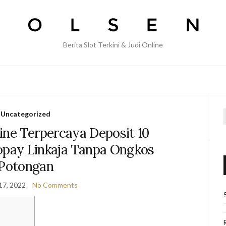
Berita Slot Terkini & Judi Online
Uncategorized
f
ine Terpercaya Deposit 10
pay Linkaja Tanpa Ongkos
Potongan
17, 2022
No Comments