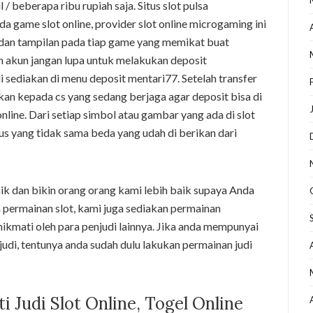
 / beberapa ribu rupiah saja. Situs slot pulsa
a game slot online, provider slot online microgaming ini
 dan tampilan pada tiap game yang memikat buat
n akun jangan lupa untuk melakukan deposit
 sediakan di menu deposit mentari77. Setelah transfer
kan kepada cs yang sedang berjaga agar deposit bisa di
nline. Dari setiap simbol atau gambar yang ada di slot
nus yang tidak sama beda yang udah di berikan dari
baik dan bikin orang orang kami lebih baik supaya Anda
in permainan slot, kami juga sediakan permainan
nikmati oleh para penjudi lainnya. Jika anda mempunyai
udi, tentunya anda sudah dulu lakukan permainan judi
i Judi Slot Online, Togel Online