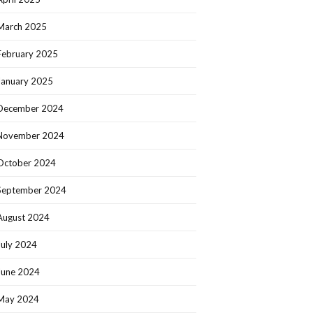
March 2025
February 2025
January 2025
December 2024
November 2024
October 2024
September 2024
August 2024
July 2024
June 2024
May 2024