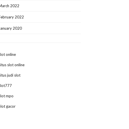
March 2022
February 2022
January 2020
slot online
situs slot online
situs judi slot
slot777
slot mpo
Slot gacor