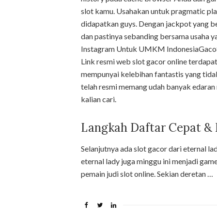
slot kamu. Usahakan untuk pragmatic pla
didapatkan guys. Dengan jackpot yang be
dan pastinya sebanding bersama usaha ya
Instagram Untuk UMKM IndonesiaGaco88 
Link resmi web slot gacor online terdapat
mempunyai kelebihan fantastis yang tidak 
telah resmi memang udah banyak edaran 
kalian cari.
Langkah Daftar Cepat & M
Selanjutnya ada slot gacor dari eternal l
eternal lady juga minggu ini menjadi game
pemain judi slot online. Sekian deretan …