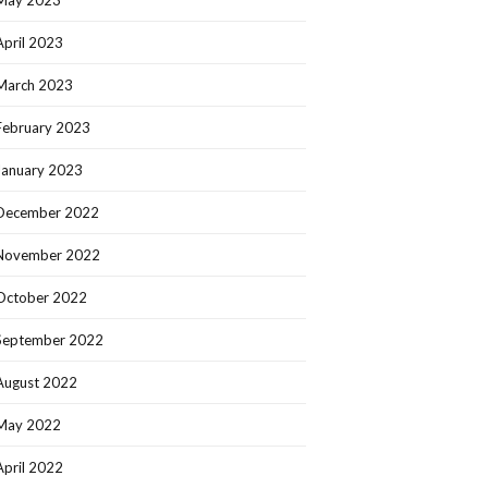
May 2023
April 2023
March 2023
February 2023
January 2023
December 2022
November 2022
October 2022
September 2022
August 2022
May 2022
April 2022