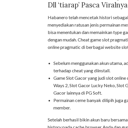
Dll ‘tiarap’ Pasca Viraln
Habanero telah mencetak histori sebagai
menyediakan ratusan jenis permainan mes
bisa menentukan dan memainkan type gam
dengan mudah. Cheat game slot pragmatic
online pragmatic di berbagai website slo
Sebelum menggunakan akun utama, ada 
terhadap cheat yang diinstall.
Game Slot Gacor yang judi slot online
Ways 2, Slot Gacor Lucky Neko, Slot
Gacor lainnya di PG Soft.
Permainan ceme banyak dilipih juga g
member.
Setelah berhasil bikin akun baru bersama
history pada cache browser Anda dan gun