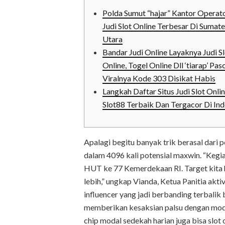
Polda Sumut “hajar” Kantor Operat
Judi Slot Online Terbesar Di Sumat
Utara
Bandar Judi Online Layaknya Judi S
Online, Togel Online Dll ‘tiarap’ Pas
Viralnya Kode 303 Disikat Habis
Langkah Daftar Situs Judi Slot Onli
Slot88 Terbaik Dan Tergacor Di Ind
Apalagi begitu banyak trik berasal dari
dalam 4096 kali potensial maxwin. “Kegi
HUT ke 77 Kemerdekaan RI. Target kita 
lebih,” ungkap Vianda, Ketua Panitia akti
influencer yang jadi berbanding terbali
memberikan kesaksian palsu dengan mod
chip modal sedekah harian juga bisa slot