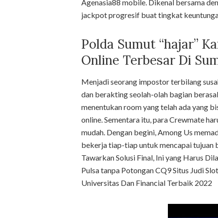
Agenasia88 mobile. Dikenal bersama de
jackpot progresif buat tingkat keuntunga
Polda Sumut “hajar” Ka
Online Terbesar Di Su
Menjadi seorang impostor terbilang susa
dan berakting seolah-olah bagian berasal
menentukan room yang telah ada yang bisa 
online. Sementara itu, para Crewmate har
mudah. Dengan begini, Among Us memadu
bekerja tiap-tiap untuk mencapai tujua
Tawarkan Solusi Final, Ini yang Harus Di
Pulsa tanpa Potongan CQ9 Situs Judi Slo
Universitas Dan Financial Terbaik 2022