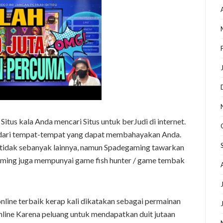
tus kala Anda mencari Situs untuk berJudi di internet.
 dari tempat-tempat yang dapat membahayakan Anda.
 tidak sebanyak lainnya, namun Spadegaming tawarkan
egaming juga mempunyai game fish hunter / game tembak
online terbaik kerap kali dikatakan sebagai permainan
online Karena peluang untuk mendapatkan duit jutaan