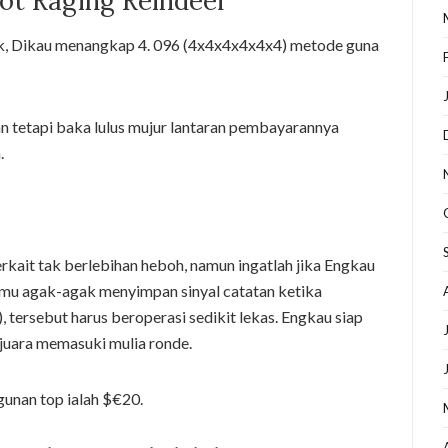
lot Raging Reindeer
rik, Dikau menangkap 4. 096 (4x4x4x4x4x4) metode guna
kan tetapi baka lulus mujur lantaran pembayarannya
.
rkait tak berlebihan heboh, namun ingatlah jika Engkau
mu agak-agak menyimpan sinyal catatan ketika
 tersebut harus beroperasi sedikit lekas. Engkau siap
uara memasuki mulia ronde.
gunan top ialah $€20.