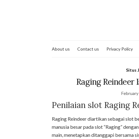
About us
Contact us
Privacy Policy
Situs 
Raging Reindeer I
February
Penilaian slot Raging R
Raging Reindeer diartikan sebagai slot 
manusia besar pada slot “Raging” dengan
main, menetapkan ditanggapi bersama si