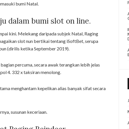
emasuki bumi Natal.
u dalam bumi slot on line.
pai kini. Melekang daripada subjek Natal, Raging
bagaikan slot nun bertikai tentang iSoftBet, serupa
pun (dirilis ketika September 2019).
bagian percuma, secara awak terangkan lebih jelas
pol 4. 332 x taksiran menolong.
tama menghantam kepelikan alias banyak sifat secara
rnya, susunan keceriaan.