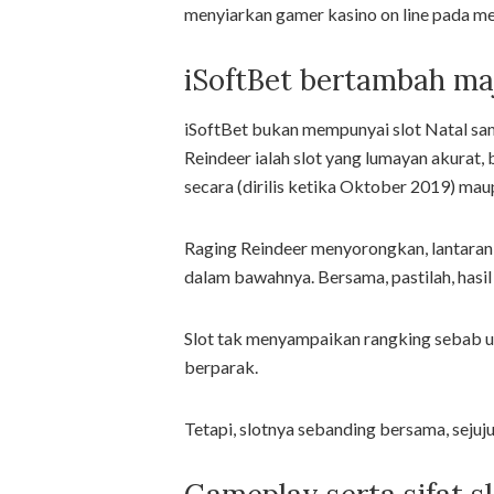
menyiarkan gamer kasino on line pada m
iSoftBet bertambah maj
iSoftBet bukan mempunyai slot Natal sam
Reindeer ialah slot yang lumayan akurat, 
secara (dirilis ketika Oktober 2019) mau
Raging Reindeer menyorongkan, lantaran 
dalam bawahnya. Bersama, pastilah, hasil 
Slot tak menyampaikan rangking sebab u
berparak.
Tetapi, slotnya sebanding bersama, sejuju