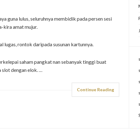
aya guna lulus, seluruhnya membidik pada persen sesi
-kira amat mujur.
 lugas, rontok daripada susunan kartunnya.
rkelepai saham pangkat nan sebanyak tinggi buat
 slot dengan elok. …
Continue Reading