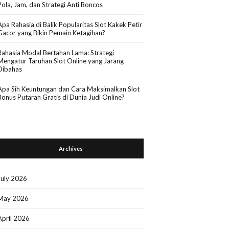
Pola, Jam, dan Strategi Anti Boncos
Apa Rahasia di Balik Popularitas Slot Kakek Petir
Gacor yang Bikin Pemain Ketagihan?
Rahasia Modal Bertahan Lama: Strategi
Mengatur Taruhan Slot Online yang Jarang
Dibahas
Apa Sih Keuntungan dan Cara Maksimalkan Slot
Bonus Putaran Gratis di Dunia Judi Online?
Archives
July 2026
May 2026
April 2026