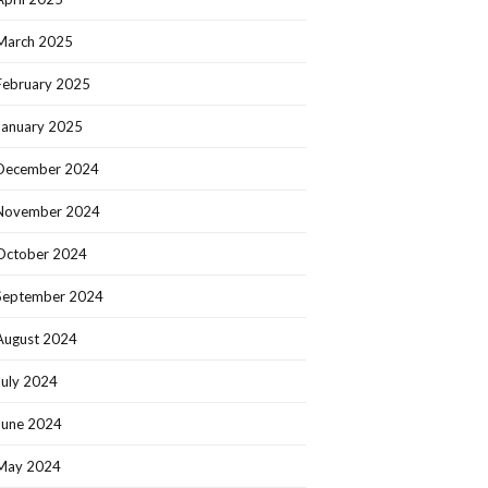
March 2025
February 2025
January 2025
December 2024
November 2024
October 2024
September 2024
August 2024
July 2024
June 2024
May 2024