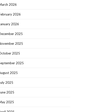
March 2026
February 2026
January 2026
December 2025
November 2025
October 2025
September 2025
August 2025
July 2025
June 2025
May 2025
April 2025