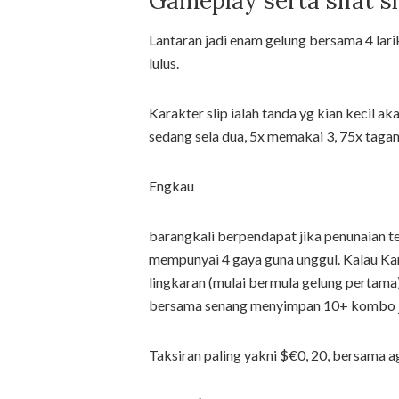
Gameplay serta sifat s
Lantaran jadi enam gelung bersama 4 la
lulus.
Karakter slip ialah tanda yg kian kecil a
sedang sela dua, 5x memakai 3, 75x tagan
Engkau
barangkali berpendapat jika penunaian te
mempunyai 4 gaya guna unggul. Kalau Ka
lingkaran (mulai bermula gelung pertama),
bersama senang menyimpan 10+ kombo j
Taksiran paling yakni $€0, 20, bersama a