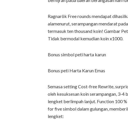
berhijrah pada daerah berangasan nan ru
Ragnarök Free rounds mendapat dihasilk
alamenurut, serampangan mendarat pada g
termasuk ten thousand koin! Gambar Pet
Tidak bermodal kemudian koin x1000.
Bonus simbol peti harta karun
Bonus peti Harta Karun Emas
Semasa setting Cost-free Rewrite, surpri
oleh kesuksesan koin serampangan, 3-4 bag
lengket berlimpah lanjut. Function 100 
for five simbol dalam gulungan, memberi
lengket: