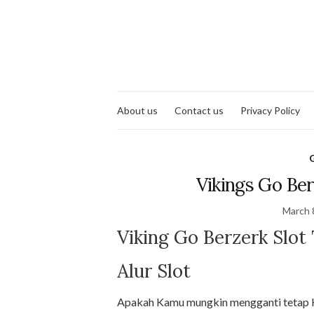
About us
Contact us
Privacy Policy
Vikings Go Ber
March 
Viking Go Berzerk Slot 
Alur Slot
Apakah Kamu mungkin mengganti tetap 