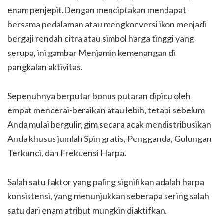
enam penjepit.Dengan menciptakan mendapat
bersama pedalaman atau mengkonversi ikon menjadi
bergaji rendah citra atau simbol harga tinggi yang
serupa, ini gambar Menjamin kemenangan di
pangkalan aktivitas.
Sepenuhnya berputar bonus putaran dipicu oleh
empat mencerai-beraikan atau lebih, tetapi sebelum
Anda mulai bergulir, gim secara acak mendistribusikan
Anda khusus jumlah Spin gratis, Pengganda, Gulungan
Terkunci, dan Frekuensi Harpa.
Salah satu faktor yang paling signifikan adalah harpa
konsistensi, yang menunjukkan seberapa sering salah
satu dari enam atribut mungkin diaktifkan.