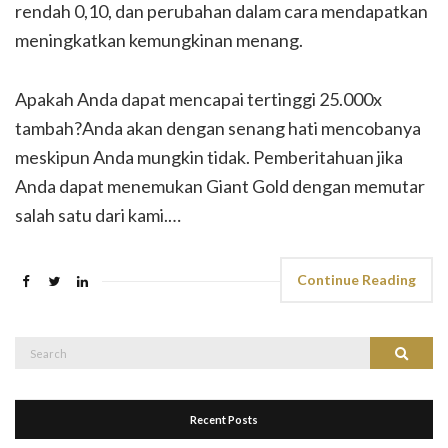
rendah 0,10, dan perubahan dalam cara mendapatkan
meningkatkan kemungkinan menang.
Apakah Anda dapat mencapai tertinggi 25.000x
tambah?Anda akan dengan senang hati mencobanya
meskipun Anda mungkin tidak. Pemberitahuan jika
Anda dapat menemukan Giant Gold dengan memutar
salah satu dari kami.…
Continue Reading
Search
Search
for:
Recent Posts