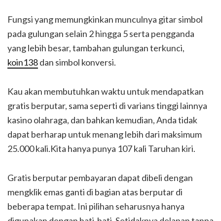
Fungsi yang memungkinkan munculnya gitar simbol
pada gulungan selain 2 hingga 5 serta pengganda
yang lebih besar, tambahan gulungan terkunci,
koin138
dan simbol konversi.
Kau akan membutuhkan waktu untuk mendapatkan
gratis berputar, sama seperti di varians tinggi lainnya
kasino olahraga, dan bahkan kemudian, Anda tidak
dapat berharap untuk menang lebih dari maksimum
25.000 kali.Kita hanya punya 107 kali Taruhan kiri.
Gratis berputar pembayaran dapat dibeli dengan
mengklik emas ganti di bagian atas berputar di
beberapa tempat. Ini pilihan seharusnya hanya
digunakan dengan hati-hati. Setidaknya delapan tanpa