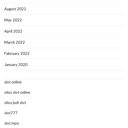
August 2022
May 2022
April 2022
March 2022
February 2022
January 2020
slot online
situs slot online
situs judi slot
slot777
slot mpo