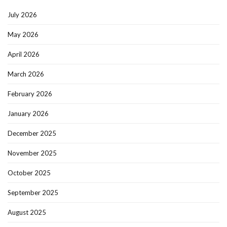
July 2026
May 2026
April 2026
March 2026
February 2026
January 2026
December 2025
November 2025
October 2025
September 2025
August 2025