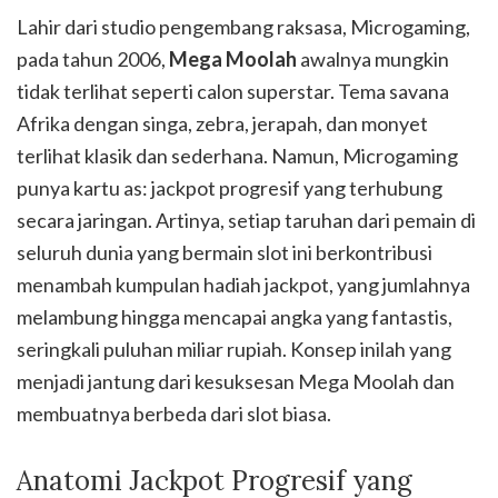
Lahir dari studio pengembang raksasa, Microgaming,
pada tahun 2006,
Mega Moolah
awalnya mungkin
tidak terlihat seperti calon superstar. Tema savana
Afrika dengan singa, zebra, jerapah, dan monyet
terlihat klasik dan sederhana. Namun, Microgaming
punya kartu as: jackpot progresif yang terhubung
secara jaringan. Artinya, setiap taruhan dari pemain di
seluruh dunia yang bermain slot ini berkontribusi
menambah kumpulan hadiah jackpot, yang jumlahnya
melambung hingga mencapai angka yang fantastis,
seringkali puluhan miliar rupiah. Konsep inilah yang
menjadi jantung dari kesuksesan Mega Moolah dan
membuatnya berbeda dari slot biasa.
Anatomi Jackpot Progresif yang