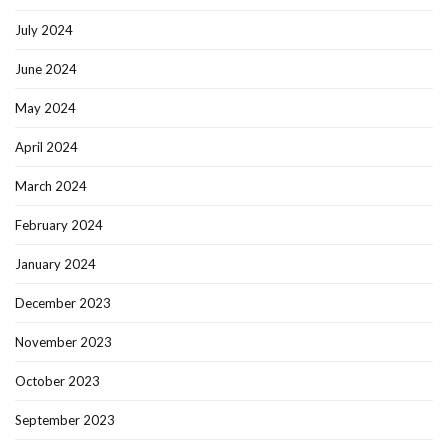
July 2024
June 2024
May 2024
April 2024
March 2024
February 2024
January 2024
December 2023
November 2023
October 2023
September 2023