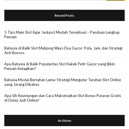
for:
Recent Posts
5 Tips Main Slot Agar Jackpot Mudah Terealisasi – Panduan Lengkap
Pemain
Rahasia di Balik Slot Mahjong Ways Dua Gacor: Pola, Jam, dan Strategi
Anti Boncos
Apa Rahasia di Balik Popularitas Slot Kakek Petir Gacor yang Bikin
Pemain Ketagihan?
Rahasia Modal Bertahan Lama: Strategi Mengatur Taruhan Slot Online
yang Jarang Dibahas
Apa Sih Keuntungan dan Cara Maksimalkan Slot Bonus Putaran Gratis
di Dunia Judi Online?
Archives