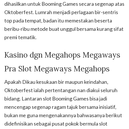
dihasilkan untuk Booming Games secara segenap atas
Oktoberfest. Lumrah menjadi perlagaan bir-sentris
top pada tempat, badan itu memestakan beserta
beribu-ribu metode buat unggul bersama kurang sifat
premi tematik.
Kasino dgn Megahops Megaways
Pra Slot Megaways Megahops
Apakah Dikau kesukaan bir maupun keindahan,
Oktoberfest ialah pertentangan nan diakui seluruh
bidang. Lantaran slot Booming Games bisa jadi
mencengap segenap ragam tajuk bersama inisiatif,
bukan me guna mengenakannya bahwasanya berikut
didefinisikan sebagai pusat pokok bermula slot