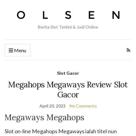
Berita Slot Terkini & Judi Online
Menu
Slot Gacor
Megahops Megaways Review Slot
Gacor
April 20, 2023
No Comments
Megaways Megahops
Slot on-line Megahops Megaways ialah titel nun