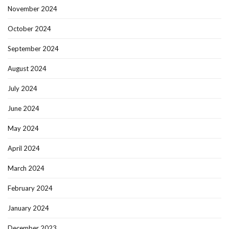
November 2024
October 2024
September 2024
August 2024
July 2024
June 2024
May 2024
April 2024
March 2024
February 2024
January 2024
December 2023