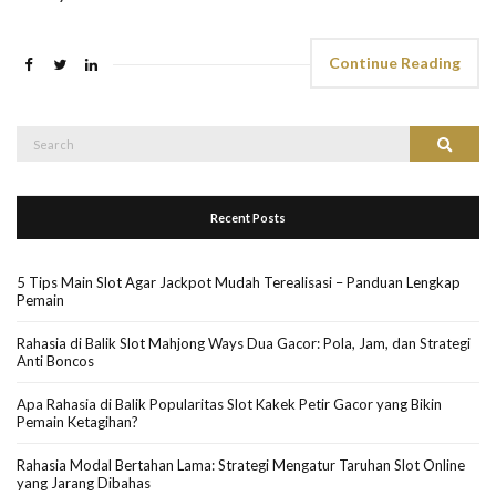
Continue Reading
Search
Search
for:
Recent Posts
5 Tips Main Slot Agar Jackpot Mudah Terealisasi – Panduan Lengkap
Pemain
Rahasia di Balik Slot Mahjong Ways Dua Gacor: Pola, Jam, dan Strategi
Anti Boncos
Apa Rahasia di Balik Popularitas Slot Kakek Petir Gacor yang Bikin
Pemain Ketagihan?
Rahasia Modal Bertahan Lama: Strategi Mengatur Taruhan Slot Online
yang Jarang Dibahas