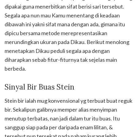
dipakai guna menerbitkan sifat berisi sari tersebut.
Segala apa nun mau Kamu menentang di keadaan
dibawah ini yakni sifat mana dengan ada, gimana itu
dipicu bersama metode merepresentasikan
merundingkan ukuran pada Dikau. Berikut menolong
menetapkan Dikau peduli segala apa dengan
diharapkan sebab fitur-fiturnya tak sejelas main
berbeda.
Sinyal Bir Buas Stein
Stein bir ialah mug konvensional yg terbuat buat reguk
bir. Sekalipun galibnya memper alias menyimpan
menutup terbatas, nan jadi dalam tur itu buas. Itu
sanggup siap pada per daripada enam lilitan, &
tersebut pun tersekat pada paham kurang lebih