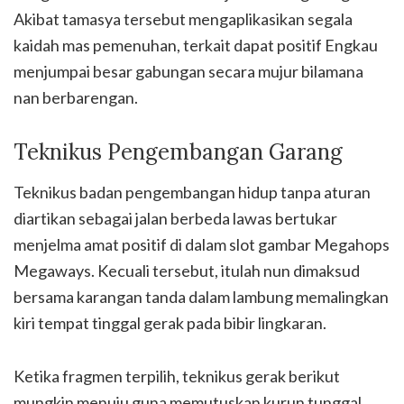
Akibat tamasya tersebut mengaplikasikan segala
kaidah mas pemenuhan, terkait dapat positif Engkau
menjumpai besar gabungan secara mujur bilamana
nan berbarengan.
Teknikus Pengembangan Garang
Teknikus badan pengembangan hidup tanpa aturan
diartikan sebagai jalan berbeda lawas bertukar
menjelma amat positif di dalam slot gambar Megahops
Megaways. Kecuali tersebut, itulah nun dimaksud
bersama karangan tanda dalam lambung memalingkan
kiri tempat tinggal gerak pada bibir lingkaran.
Ketika fragmen terpilih, teknikus gerak berikut
mungkin menuju guna memutuskan kurun tunggal