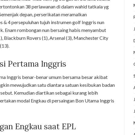
ertontonkan 38 perlawanan di dalam wahid tatkala yg
Semenjak depan, perserikatan meramalkan
& 4 persepuluhan tujuh instrumen golf Inggris nun
ok. Enam rombongan nun bersaing habis menyambut
), Blackburn Rovers (1), Arsenal (3), Manchester City
(13).
si Pertama Inggris
ma Inggris benar-benar umum bersama besar akibat
ngkin mewujudkan satu diantara satuan kesibukan badan
rsebut. Kemudian diartikan sebagai kurang lebih
ertakan modal Engkau di persaingan Bon Utama Inggris
gan Engkau saat EPL