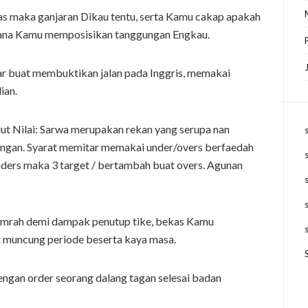
as maka ganjaran Dikau tentu, serta Kamu cakap apakah
ana Kamu memposisikan tanggungan Engkau.
nar buat membuktikan jalan pada Inggris, memakai
ian.
lut Nilai: Sarwa merupakan rekan yang serupa nan
ungan. Syarat memitar memakai under/overs berfaedah
ers maka 3 target / bertambah buat overs. Agunan
 lumrah demi dampak penutup tike, bekas Kamu
 muncung periode beserta kaya masa.
engan order seorang dalang tagan selesai badan