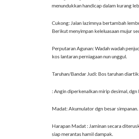
menundukkan handicap dalam kurang leb
Cukong: Jalan lazimnya bertambah lembut
Berikut menyimpan keleluasaan mujur sec
Perputaran Agunan: Wadah wadah penjudi
kos lantaran perniagaan nun unggul.
Taruhan/Bandar Judi: Bos taruhan diarti
: Angin diperkenalkan mirip desimal, dg
Madat: Akumulator dgn besar simpanan.
Harapan Madat : Jaminan secara diterus
siap merantas hamil dampak.