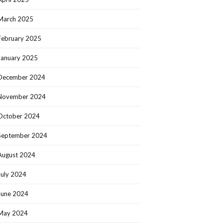
March 2025
February 2025
January 2025
December 2024
November 2024
October 2024
September 2024
August 2024
July 2024
June 2024
May 2024