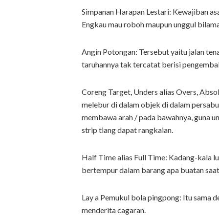
Simpanan Harapan Lestari: Kewajiban as
Engkau mau roboh maupun unggul bilam
Angin Potongan: Tersebut yaitu jalan te
taruhannya tak tercatat berisi pengembal
Coreng Target, Unders alias Overs, Abso
melebur di dalam objek di dalam persab
membawa arah / pada bawahnya, guna und
strip tiang dapat rangkaian.
Half Time alias Full Time: Kadang-kala
bertempur dalam barang apa buatan saat
Lay a Pemukul bola pingpong: Itu sama d
menderita cagaran.