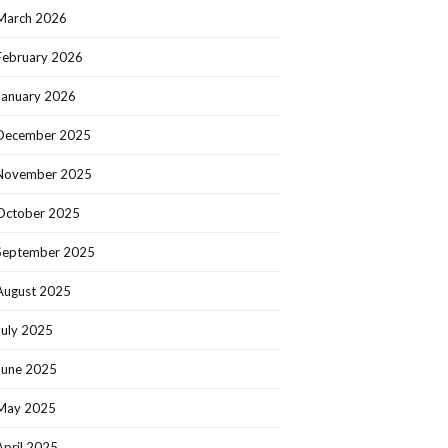
March 2026
February 2026
January 2026
December 2025
November 2025
October 2025
September 2025
August 2025
July 2025
June 2025
May 2025
April 2025