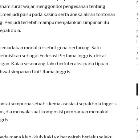
aham surat wajar menggondol pengesahan tentang
, menjudi palsu pada kasino serta aneka aliran tontonan
g. Penjudi terlebih mampu menjalankan simpanan itu
 sepakbola.
meniadakan modal tersebut guna bertarung. Satu
efinisikan sebagai Federasi Pertama Inggris, dekat
gan. Kalau seseorang tahu berinteraksi pada tipuan
 ihwal simpanan Uni Utama Inggris.
lantai sempurna sebab skema asosiasi sepakbola Inggris.
an, dia menyala saat komposisi pembaruan memakai
gris.
 pada mana klub-klub kaki yg bergairah berlaku selaku