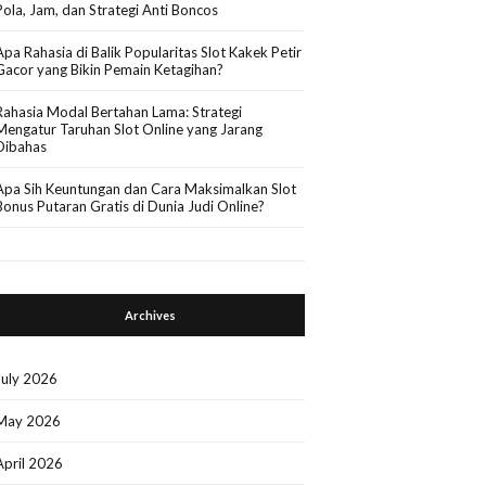
Pola, Jam, dan Strategi Anti Boncos
Apa Rahasia di Balik Popularitas Slot Kakek Petir
Gacor yang Bikin Pemain Ketagihan?
Rahasia Modal Bertahan Lama: Strategi
Mengatur Taruhan Slot Online yang Jarang
Dibahas
Apa Sih Keuntungan dan Cara Maksimalkan Slot
Bonus Putaran Gratis di Dunia Judi Online?
Archives
July 2026
May 2026
April 2026