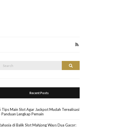
Search
Search
or:
Recent Posts
5 Tips Main Slot Agar Jackpot Mudah Terealisasi
– Panduan Lengkap Pemain
Rahasia di Balik Slot Mahjong Ways Dua Gacor: