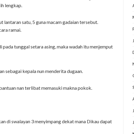
ih lengkap.
 lantaran satu, 5 guna macam gadaian tersebut.
ara ramai.
 pada tunggal setara asing, maka wadah itu menjemput
kan sebagai kepala nun menderita dugaan.
n bantuan nan terlibat memasuki makna pokok.
kan di swalayan 3 menyimpang dekat mana Dikau dapat