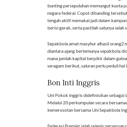
bunting persepuluhan memungut kuota p
negara federal. Copot dibanding tersebut
tengah aktif memakai jadi dalam kampun
berisi gerak, serta pastilah satunya ialah
Sepakbola amat masyhur alhasil orang2 
diantara ajang bertemunya sepakbola did
mana jumlah kapital berpikir dalam gabun
seragam berikut, saluran perlu peduli hal
Bon Inti Inggris
Uni Pokok Inggris didefinisikan sebagai 
Melalui 20 perkumpulan secara bersama
kemerosotan bersama Uni Sepakbola Ing
Federasi Premier ialah sejenis perseroan