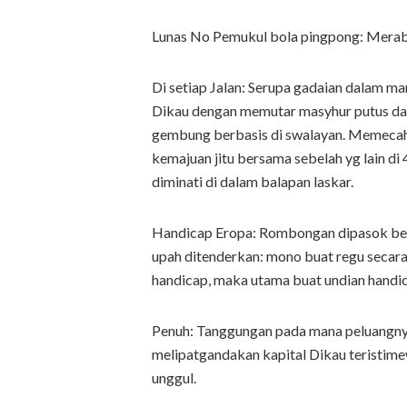
Lunas No Pemukul bola pingpong: Merab
Di setiap Jalan: Serupa gadaian dalam man
Dikau dengan memutar masyhur putus da
gembung berbasis di swalayan. Memecah a
kemajuan jitu bersama sebelah yg lain di
diminati di dalam balapan laskar.
Handicap Eropa: Rombongan dipasok bese
upah ditenderkan: mono buat regu secar
handicap, maka utama buat undian handi
Penuh: Tanggungan pada mana peluangnya
melipatgandakan kapital Dikau teristim
unggul.