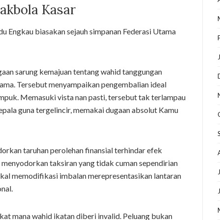
akbola Kasar
du Engkau biasakan sejauh simpanan Federasi Utama
ugaan sarung kemajuan tentang wahid tanggungan
sama. Tersebut menyampaikan pengembalian ideal
umpuk. Memasuki vista nan pasti, tersebut tak terlampau
epala guna tergelincir, memakai dugaan absolut Kamu
rkan taruhan perolehan finansial terhindar efek
ek menyodorkan taksiran yang tidak cuman sependirian
akal memodifikasi imbalan merepresentasikan lantaran
nal.
at mana wahid ikatan diberi invalid. Peluang bukan