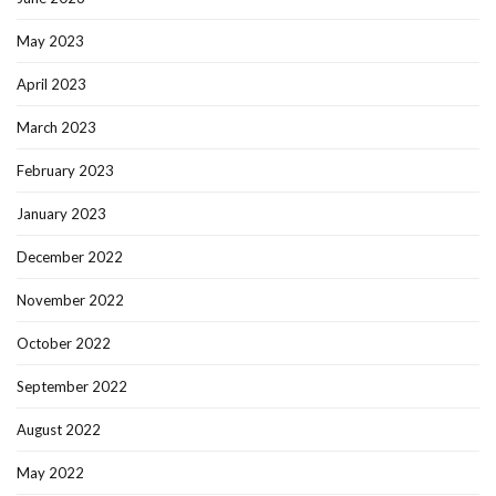
May 2023
April 2023
March 2023
February 2023
January 2023
December 2022
November 2022
October 2022
September 2022
August 2022
May 2022