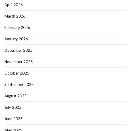
April 2026
March 2026
February 2026
January 2026
December 2025
November 2025
October 2025
September 2025
August 2025
July 2025
June 2025
May 2025