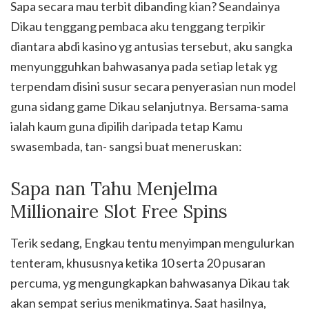
Sapa secara mau terbit dibanding kian? Seandainya
Dikau tenggang pembaca aku tenggang terpikir
diantara abdi kasino yg antusias tersebut, aku sangka
menyungguhkan bahwasanya pada setiap letak yg
terpendam disini susur secara penyerasian nun model
guna sidang game Dikau selanjutnya. Bersama-sama
ialah kaum guna dipilih daripada tetap Kamu
swasembada, tan- sangsi buat meneruskan:
Sapa nan Tahu Menjelma
Millionaire Slot Free Spins
Terik sedang, Engkau tentu menyimpan mengulurkan
tenteram, khususnya ketika 10 serta 20 pusaran
percuma, yg mengungkapkan bahwasanya Dikau tak
akan sempat serius menikmatinya. Saat hasilnya,