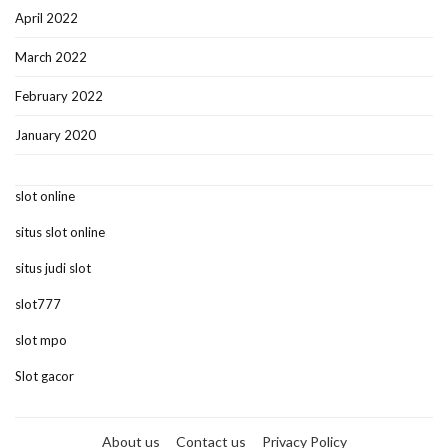
April 2022
March 2022
February 2022
January 2020
slot online
situs slot online
situs judi slot
slot777
slot mpo
Slot gacor
About us
Contact us
Privacy Policy