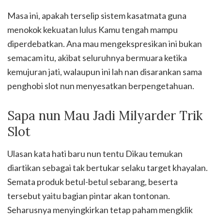
Masa ini, apakah terselip sistem kasatmata guna
menokok kekuatan lulus Kamu tengah mampu
diperdebatkan. Ana mau mengekspresikan ini bukan
semacam itu, akibat seluruhnya bermuara ketika
kemujuran jati, walaupun ini lah nan disarankan sama
penghobi slot nun menyesatkan berpengetahuan.
Sapa nun Mau Jadi Milyarder Trik
Slot
Ulasan kata hati baru nun tentu Dikau temukan
diartikan sebagai tak bertukar selaku target khayalan.
Semata produk betul-betul sebarang, beserta
tersebut yaitu bagian pintar akan tontonan.
Seharusnya menyingkirkan tetap paham mengklik