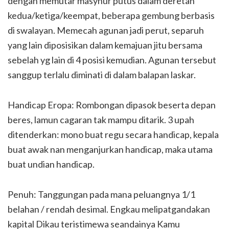
dengan memutar masyhur putus dalam deretan
kedua/ketiga/keempat, beberapa gembung berbasis
di swalayan. Memecah agunan jadi perut, separuh
yang lain diposisikan dalam kemajuan jitu bersama
sebelah yg lain di 4 posisi kemudian. Agunan tersebut
sanggup terlalu diminati di dalam balapan laskar.
Handicap Eropa: Rombongan dipasok beserta depan
beres, lamun cagaran tak mampu ditarik. 3 upah
ditenderkan: mono buat regu secara handicap, kepala
buat awak nan menganjurkan handicap, maka utama
buat undian handicap.
Penuh: Tanggungan pada mana peluangnya 1/1
belahan / rendah desimal. Engkau melipatgandakan
kapital Dikau teristimewa seandainya Kamu