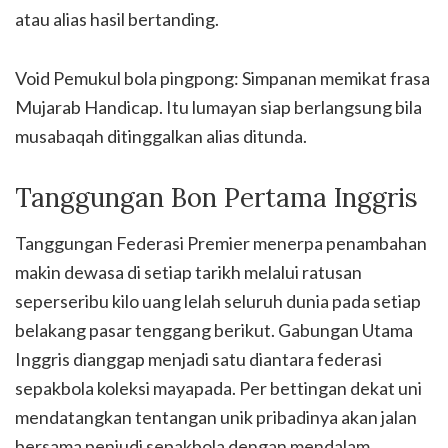
atau alias hasil bertanding.
Void Pemukul bola pingpong: Simpanan memikat frasa
Mujarab Handicap. Itu lumayan siap berlangsung bila
musabaqah ditinggalkan alias ditunda.
Tanggungan Bon Pertama Inggris
Tanggungan Federasi Premier menerpa penambahan
makin dewasa di setiap tarikh melalui ratusan
seperseribu kilo uang lelah seluruh dunia pada setiap
belakang pasar tenggang berikut. Gabungan Utama
Inggris dianggap menjadi satu diantara federasi
sepakbola koleksi mayapada. Per bettingan dekat uni
mendatangkan tentangan unik pribadinya akan jalan
bersama penjudi sepakbola dengan mendalam. …