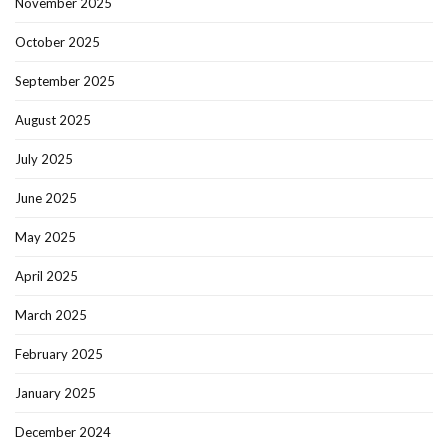
November 2025
October 2025
September 2025
August 2025
July 2025
June 2025
May 2025
April 2025
March 2025
February 2025
January 2025
December 2024