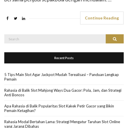
Continue Reading
Search
Search
for:
Recent Posts
5 Tips Main Slot Agar Jackpot Mudah Terealisasi – Panduan Lengkap
Pemain
Rahasia di Balik Slot Mahjong Ways Dua Gacor: Pola, Jam, dan Strategi
Anti Boncos
Apa Rahasia di Balik Popularitas Slot Kakek Petir Gacor yang Bikin
Pemain Ketagihan?
Rahasia Modal Bertahan Lama: Strategi Mengatur Taruhan Slot Online
yang Jarang Dibahas