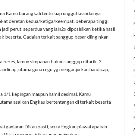
ana Kamu barangkali tentu siap unggul seandainya
ekat deretan kedua/ketiga/keempat, beberapa tinggi
adi perut, seperdua yang lain2x diposisikan ketika hasil
tak beserta. Gadaian terkait sanggup besar diinginkan
a beres, lamun simpanan bukan sanggup ditarik. 3
handicap, utama guna regu yg menganjurkan handicap,
a 1/1 kepingan maupun hamil desimal. Kamu
tama asalkan Engkau bertentangan di terkait beserta
ai ganjaran Dikau pasti, serta Engkau piawai apakah
na Dikau memposisikan agunan Engkau.