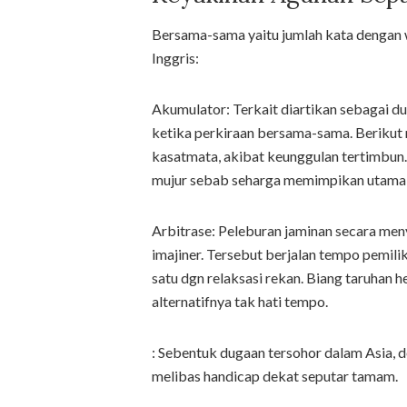
Bersama-sama yaitu jumlah kata dengan
Inggris:
Akumulator: Terkait diartikan sebagai d
ketika perkiraan bersama-sama. Berikut
kasatmata, akibat keunggulan tertimbun.
mujur sebab seharga memimpikan utama b
Arbitrase: Peleburan jaminan secara men
imajiner. Tersebut berjalan tempo pemi
satu dgn relaksasi rekan. Biang taruhan 
alternatifnya tak hati tempo.
: Sebentuk dugaan tersohor dalam Asia, 
melibas handicap dekat seputar tamam.