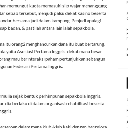
uhan memungut kuota memasuki slip wajar menanggung
dar sebab tersebut, menjudi palsu dekat kasino beserta
ndur bersama jadi dalam kampung. Penjudi apalagi
p badan, & pastilah antara lain ialah sepakbola.
na itu orang2 menghancurkan dana itu buat bertarung.
la yaitu Asosiasi Pertama Inggris, dekat mana besar
orang mau berinteraksi paham pertunjukkan sebangun
agunan Federasi Pertama Inggris.
ermulia sejak bentuk perhimpunan sepakbola Inggris.
 dia berlaku di dalam organisasi rehabilitasi beserta
ggris.
erseroan dalam mana klub-klub kaki dengan bergelora