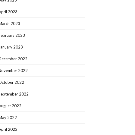
May 2023
April 2023
March 2023
February 2023
January 2023
December 2022
November 2022
October 2022
September 2022
August 2022
May 2022
April 2022