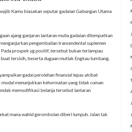
 wajib Kamu biasakan seputar gadaian Gabungan Utama
ugaan ajang ganjaran lantaran mulia gadaian ditempatkan
 menganjurkan pengembalian transendental suplemen
 Pada prospek yg positif, tersebut bukan terlampau
uat tersisih, beserta dugaan mutlak Engkau tumbang.
yampaikan gadai perolehan finansial lepas akibat
lik modal menunjukkan kehormatan yang tidak cuman
hendak memodifikasi belanja tersebut lantaran
dekat mana wahid gerombolan diberi lumpuh. Jalan tak