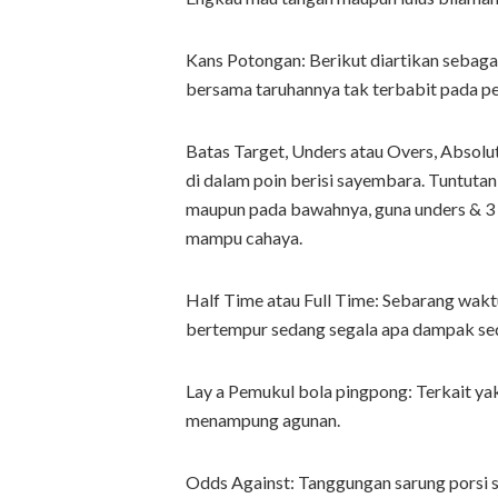
Kans Potongan: Berikut diartikan sebag
bersama taruhannya tak terbabit pada p
Batas Target, Unders atau Overs, Absolu
di dalam poin berisi sayembara. Tuntuta
maupun pada bawahnya, guna unders & 3 
mampu cahaya.
Half Time atau Full Time: Sebarang wak
bertempur sedang segala apa dampak se
Lay a Pemukul bola pingpong: Terkait yak
menampung agunan.
Odds Against: Tanggungan sarung porsi 