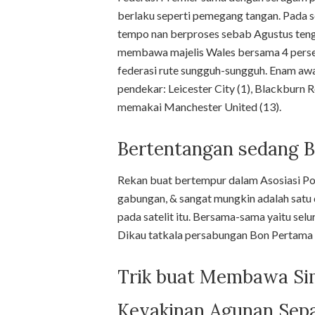
berlaku seperti pemegang tangan. Pada 
tempo nan berproses sebab Agustus teng
membawa majelis Wales bersama 4 persep
federasi rute sungguh-sungguh. Enam a
pendekar: Leicester City (1), Blackburn Ro
memakai Manchester United (13).
Bertentangan sedang B
Rekan buat bertempur dalam Asosiasi Po
gabungan, & sangat mungkin adalah satu 
pada satelit itu. Bersama-sama yaitu se
Dikau tatkala persabungan Bon Pertama 
Trik buat Membawa Si
Keyakinan Agunan Sepa