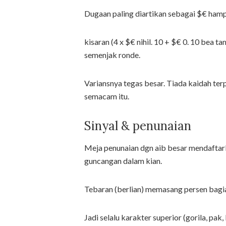
Dugaan paling diartikan sebagai $€ hamp
kisaran (4 x $€ nihil. 10 + $€ 0. 10 bea 
semenjak ronde.
Variansnya tegas besar. Tiada kaidah te
semacam itu.
Sinyal & penunaian
Meja penunaian dgn aib besar mendaftark
guncangan dalam kian.
Tebaran (berlian) memasang persen bagi
Jadi selalu karakter superior (gorila, pa