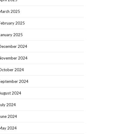
March 2025
February 2025
January 2025
December 2024
November 2024
October 2024
September 2024
August 2024
July 2024
June 2024
May 2024