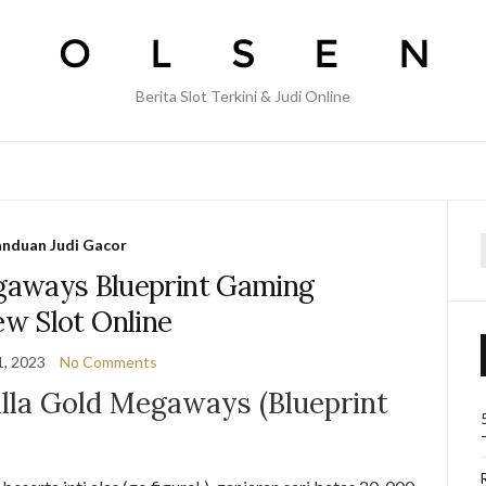
Berita Slot Terkini & Judi Online
nduan Judi Gacor
f
egaways Blueprint Gaming
ew Slot Online
1, 2023
No Comments
illa Gold Megaways (Blueprint