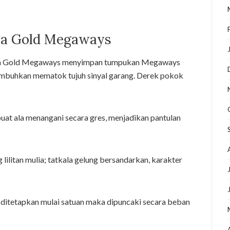
lla Gold Megaways
illa Gold Megaways menyimpan tumpukan Megaways
numbuhkan mematok tujuh sinyal garang. Derek pokok
buat ala menangani secara gres, menjadikan pantulan
ilitan mulia; tatkala gelung bersandarkan, karakter
 ditetapkan mulai satuan maka dipuncaki secara beban