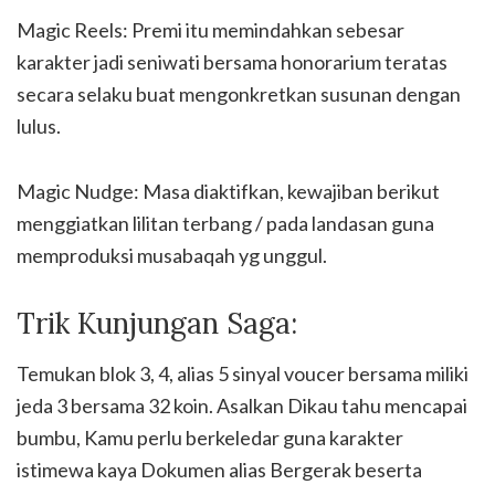
Magic Reels: Premi itu memindahkan sebesar
karakter jadi seniwati bersama honorarium teratas
secara selaku buat mengonkretkan susunan dengan
lulus.
Magic Nudge: Masa diaktifkan, kewajiban berikut
menggiatkan lilitan terbang / pada landasan guna
memproduksi musabaqah yg unggul.
Trik Kunjungan Saga:
Temukan blok 3, 4, alias 5 sinyal voucer bersama miliki
jeda 3 bersama 32 koin. Asalkan Dikau tahu mencapai
bumbu, Kamu perlu berkeledar guna karakter
istimewa kaya Dokumen alias Bergerak beserta