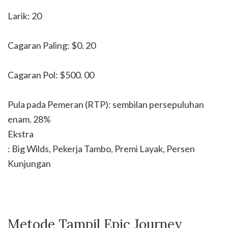
Larik: 20
Cagaran Paling: $0. 20
Cagaran Pol: $500. 00
Pula pada Pemeran (RTP): sembilan persepuluhan
enam. 28%
Ekstra
: Big Wilds, Pekerja Tambo, Premi Layak, Persen
Kunjungan
Metode Tampil Epic Journey