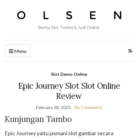
Berita Slot Terkini & Judi Online
Menu
Slot Demo Online
Epic Journey Slot Slot Online
Review
February 28, 2023
No Comments
Kunjungan Tambo
Epic Journey yaitu jasmani slot gambar secara