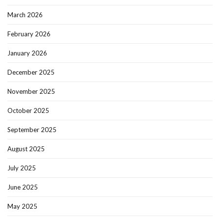
March 2026
February 2026
January 2026
December 2025
November 2025
October 2025
September 2025
August 2025
July 2025
June 2025
May 2025