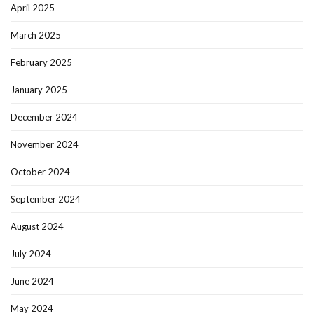
April 2025
March 2025
February 2025
January 2025
December 2024
November 2024
October 2024
September 2024
August 2024
July 2024
June 2024
May 2024