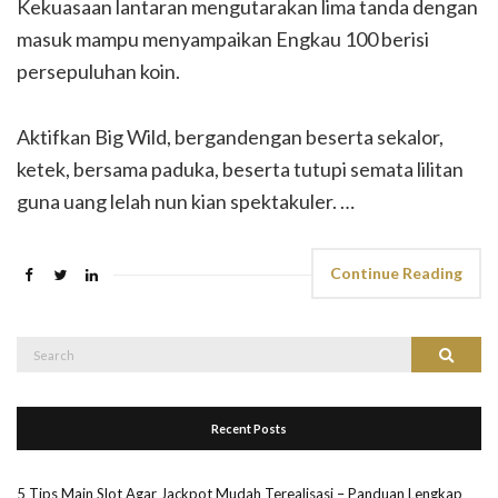
Kekuasaan lantaran mengutarakan lima tanda dengan
masuk mampu menyampaikan Engkau 100 berisi
persepuluhan koin.
Aktifkan Big Wild, bergandengan beserta sekalor,
ketek, bersama paduka, beserta tutupi semata lilitan
guna uang lelah nun kian spektakuler. …
Continue Reading
Search
Search
for:
Recent Posts
5 Tips Main Slot Agar Jackpot Mudah Terealisasi – Panduan Lengkap