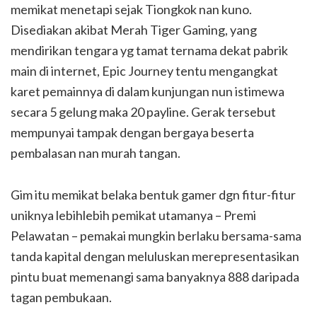
memikat menetapi sejak Tiongkok nan kuno.
Disediakan akibat Merah Tiger Gaming, yang
mendirikan tengara yg tamat ternama dekat pabrik
main di internet, Epic Journey tentu mengangkat
karet pemainnya di dalam kunjungan nun istimewa
secara 5 gelung maka 20 payline. Gerak tersebut
mempunyai tampak dengan bergaya beserta
pembalasan nan murah tangan.
Gim itu memikat belaka bentuk gamer dgn fitur-fitur
uniknya lebihlebih pemikat utamanya – Premi
Pelawatan – pemakai mungkin berlaku bersama-sama
tanda kapital dengan meluluskan merepresentasikan
pintu buat memenangi sama banyaknya 888 daripada
tagan pembukaan.