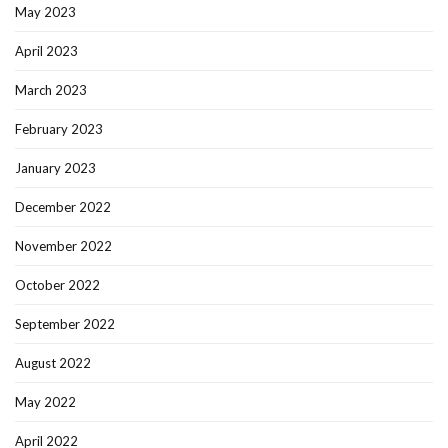
May 2023
April 2023
March 2023
February 2023
January 2023
December 2022
November 2022
October 2022
September 2022
August 2022
May 2022
April 2022