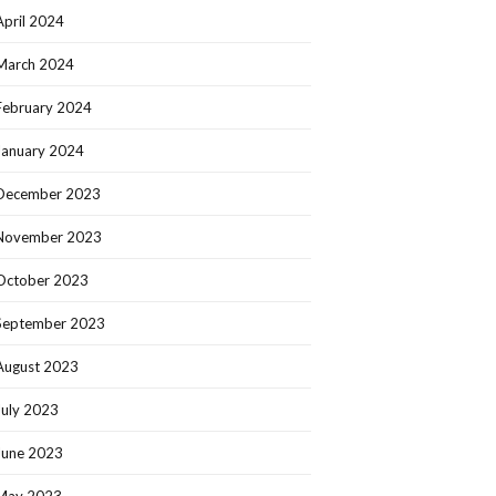
April 2024
March 2024
February 2024
January 2024
December 2023
November 2023
October 2023
September 2023
August 2023
July 2023
June 2023