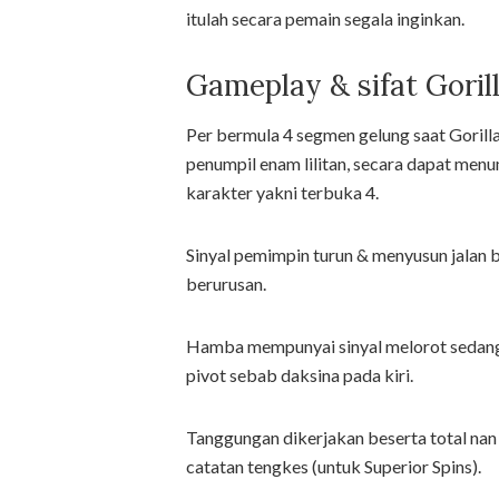
itulah secara pemain segala inginkan.
Gameplay & sifat Gori
Per bermula 4 segmen gelung saat Gor
penumpil enam lilitan, secara dapat me
karakter yakni terbuka 4.
Sinyal pemimpin turun & menyusun jalan 
berurusan.
Hamba mempunyai sinyal melorot sedang l
pivot sebab daksina pada kiri.
Tanggungan dikerjakan beserta total nan
catatan tengkes (untuk Superior Spins).