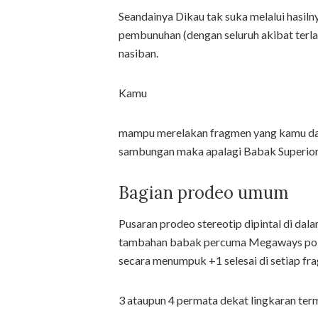
Seandainya Dikau tak suka melalui hasi
pembunuhan (dengan seluruh akibat terla
nasiban.
Kamu
mampu merelakan fragmen yang kamu da
sambungan maka apalagi Babak Superior
Bagian prodeo umum
Pusaran prodeo stereotip dipintal di da
tambahan babak percuma Megaways poko
secara menumpuk +1 selesai di setiap fra
3 ataupun 4 permata dekat lingkaran term