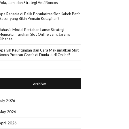
Pola, Jam, dan Strategi Anti Boncos
Apa Rahasia di Balik Popularitas Slot Kakek Petir
Gacor yang Bikin Pemain Ketagihan?
Rahasia Modal Bertahan Lama: Strategi
Mengatur Taruhan Slot Online yang Jarang
Dibahas
Apa Sih Keuntungan dan Cara Maksimalkan Slot
Bonus Putaran Gratis di Dunia Judi Online?
Archives
July 2026
May 2026
April 2026