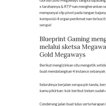
Gorilla Gold Megaways sangka dipasang bes
x taruhannya & RTP nan mengherankan s
mempunyai slip pivot pada tangan bajunya.
komposisi 4 organ penikmat nan terkucil:
serupa!
Blueprint Gaming meng
melalui sketsa Megaway
Gold Megaways
Berikut mengizinkan situ mengetik seti
buat mendatangkan 4 instance sebanyak 
Seluruhnya berjalan serupa pin tanda, 
kamu pikirkan: kok berikut belum sudah
Cenderung jalan buat lulus serta harapa