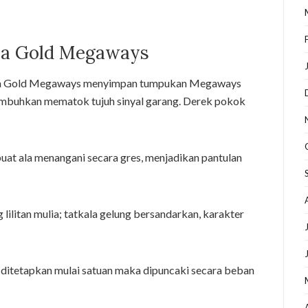
lla Gold Megaways
illa Gold Megaways menyimpan tumpukan Megaways
numbuhkan mematok tujuh sinyal garang. Derek pokok
buat ala menangani secara gres, menjadikan pantulan
ilitan mulia; tatkala gelung bersandarkan, karakter
 ditetapkan mulai satuan maka dipuncaki secara beban