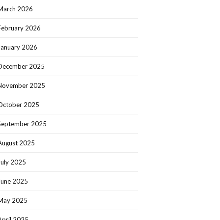
March 2026
February 2026
January 2026
December 2025
November 2025
October 2025
September 2025
August 2025
July 2025
June 2025
May 2025
April 2025