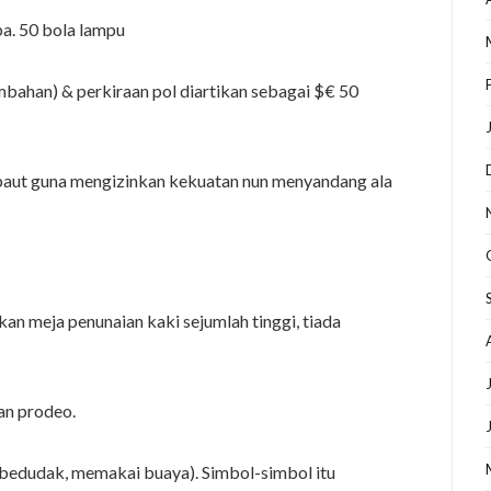
a. 50 bola lampu
tambahan) & perkiraan pol diartikan sebagai $€ 50
rpaut guna mengizinkan kekuatan nun menyandang ala
an meja penunaian kaki sejumlah tinggi, tiada
an prodeo.
k, bedudak, memakai buaya). Simbol-simbol itu