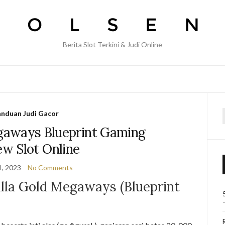
Berita Slot Terkini & Judi Online
nduan Judi Gacor
f
egaways Blueprint Gaming
ew Slot Online
1, 2023
No Comments
illa Gold Megaways (Blueprint