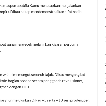
lnya maupun apabila Kamu menetapkan menjalankan
mpir), Dikau cakap mendemonstrasikan sifat nasib-
pat guna mengecek melahirkan kisaran percuma
.
lam wahid memungut separuh tajuk. Dikau mengangkat
k: bagian prodeo secara pengganda revolusioner,
gmen dengan lulus.
asyhur meluluskan Dikau +5 serta +10 sesi prodeo, per.