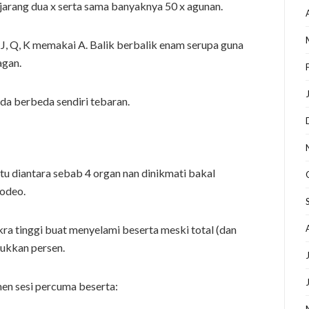
jarang dua x serta sama banyaknya 50 x agunan.
0, J, Q, K memakai A. Balik berbalik enam serupa guna
agan.
da berbeda sendiri tebaran.
tu diantara sebab 4 organ nan dinikmati bakal
odeo.
kra tinggi buat menyelami beserta meski total (dan
ukkan persen.
n sesi percuma beserta: