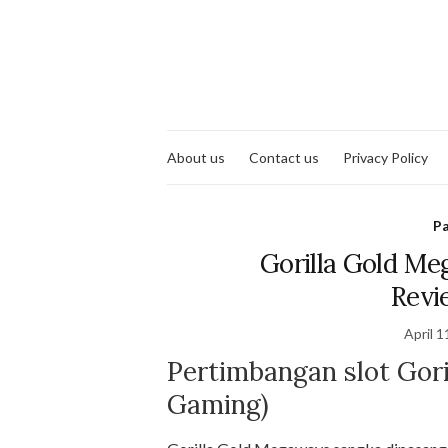
About us
Contact us
Privacy Policy
Pa
Gorilla Gold M
Revi
April 1
Pertimbangan slot Gor
Gaming)