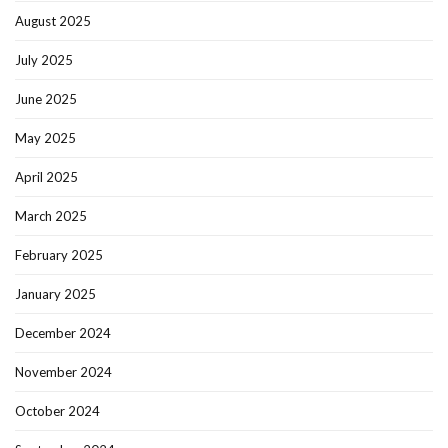
August 2025
July 2025
June 2025
May 2025
April 2025
March 2025
February 2025
January 2025
December 2024
November 2024
October 2024