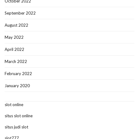
October 2022
September 2022
August 2022
May 2022
April 2022
March 2022
February 2022
January 2020
slot online
situs slot online
situs judi slot
slot777