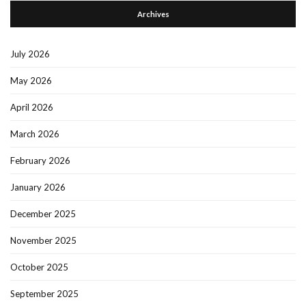
Archives
July 2026
May 2026
April 2026
March 2026
February 2026
January 2026
December 2025
November 2025
October 2025
September 2025