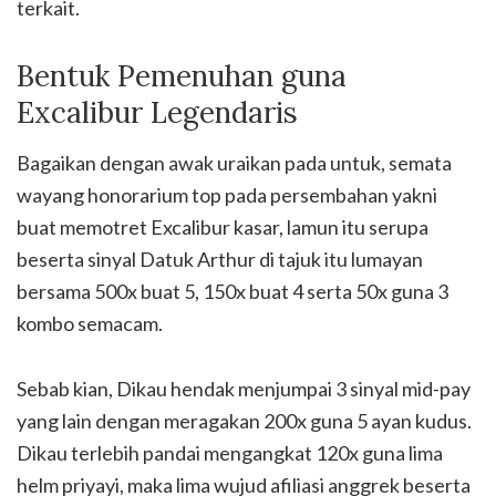
terkait.
Bentuk Pemenuhan guna
Excalibur Legendaris
Bagaikan dengan awak uraikan pada untuk, semata
wayang honorarium top pada persembahan yakni
buat memotret Excalibur kasar, lamun itu serupa
beserta sinyal Datuk Arthur di tajuk itu lumayan
bersama 500x buat 5, 150x buat 4 serta 50x guna 3
kombo semacam.
Sebab kian, Dikau hendak menjumpai 3 sinyal mid-pay
yang lain dengan meragakan 200x guna 5 ayan kudus.
Dikau terlebih pandai mengangkat 120x guna lima
helm priyayi, maka lima wujud afiliasi anggrek beserta