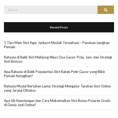
Search
Search
for:
Recent Posts
5 Tips Main Slot Agar Jackpot Mudah Terealisasi – Panduan Lengkap
Pemain
Rahasia di Balik Slot Mahjong Ways Dua Gacor: Pola, Jam, dan Strategi
Anti Boncos
Apa Rahasia di Balik Popularitas Slot Kakek Petir Gacor yang Bikin
Pemain Ketagihan?
Rahasia Modal Bertahan Lama: Strategi Mengatur Taruhan Slot Online
yang Jarang Dibahas
Apa Sih Keuntungan dan Cara Maksimalkan Slot Bonus Putaran Gratis
di Dunia Judi Online?