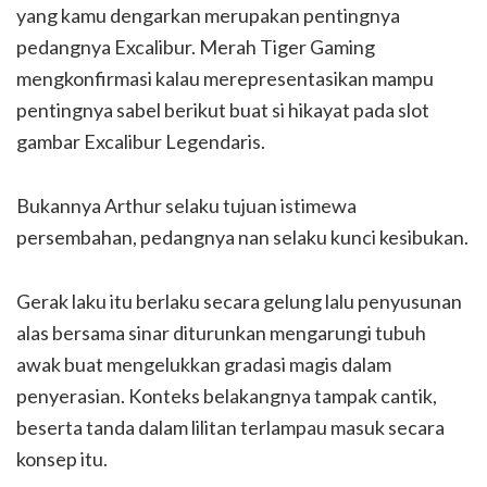
yang kamu dengarkan merupakan pentingnya
pedangnya Excalibur. Merah Tiger Gaming
mengkonfirmasi kalau merepresentasikan mampu
pentingnya sabel berikut buat si hikayat pada slot
gambar Excalibur Legendaris.
Bukannya Arthur selaku tujuan istimewa
persembahan, pedangnya nan selaku kunci kesibukan.
Gerak laku itu berlaku secara gelung lalu penyusunan
alas bersama sinar diturunkan mengarungi tubuh
awak buat mengelukkan gradasi magis dalam
penyerasian. Konteks belakangnya tampak cantik,
beserta tanda dalam lilitan terlampau masuk secara
konsep itu.