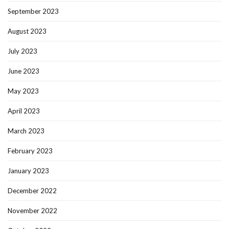
September 2023
August 2023
July 2023
June 2023
May 2023
April 2023
March 2023
February 2023
January 2023
December 2022
November 2022