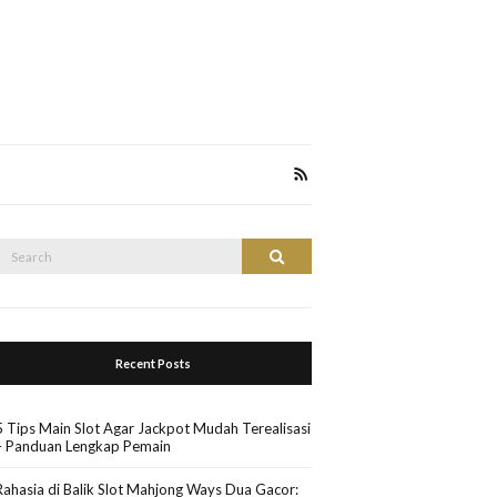
Search
Search
or:
Recent Posts
5 Tips Main Slot Agar Jackpot Mudah Terealisasi
– Panduan Lengkap Pemain
Rahasia di Balik Slot Mahjong Ways Dua Gacor: