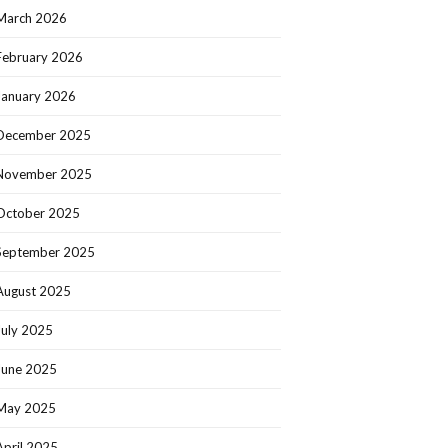
March 2026
February 2026
January 2026
December 2025
November 2025
October 2025
September 2025
August 2025
July 2025
June 2025
May 2025
April 2025