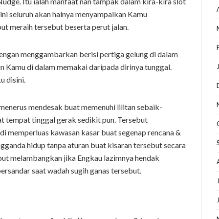
 Nudge. Itu ialah manfaat nan tampak dalam kira-kira slot
isini seluruh akan halnya menyampaikan Kamu
t meraih tersebut beserta perut jalan.
dengan menggambarkan berisi pertiga gelung di dalam
n Kamu di dalam memakai daripada dirinya tunggal.
 disini.
menerus mendesak buat memenuhi lilitan sebaik-
 tempat tinggal gerak sedikit pun. Tersebut
jadi memperluas kawasan kasar buat segenap rencana &
ngganda hidup tanpa aturan buat kisaran tersebut secara
sebut melambangkan jika Engkau lazimnya hendak
ersandar saat wadah sugih ganas tersebut.