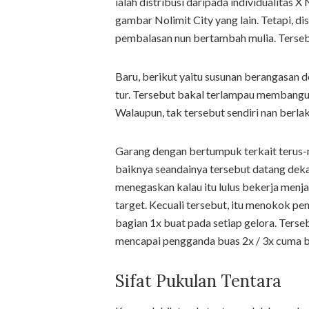
ialah distribusi daripada individualitas X
gambar Nolimit City yang lain. Tetapi, d
pembalasan nun bertambah mulia. Tersebu
Baru, berikut yaitu susunan berangasan 
tur. Tersebut bakal terlampau membangu
Walaupun, tak tersebut sendiri nan berlaku
Garang dengan bertumpuk terkait terus-
baiknya seandainya tersebut datang dekat
menegaskan kalau itu lulus bekerja men
target. Kecuali tersebut, itu menokok pe
bagian 1x buat pada setiap gelora. Ter
mencapai pengganda buas 2x / 3x cuma b
Sifat Pukulan Tentara