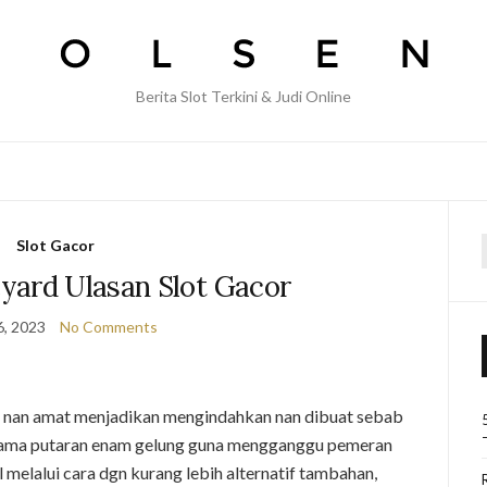
Berita Slot Terkini & Judi Online
Slot Gacor
f
yard Ulasan Slot Gacor
6, 2023
No Comments
tel nan amat menjadikan mengindahkan nan dibuat sebab
rsama putaran enam gelung guna mengganggu pemeran
 melalui cara dgn kurang lebih alternatif tambahan,