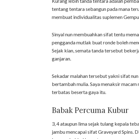
Kurang lebih tanda tentara adalah pem
tentang tentara sebangun pada mana teru
membuat individualitas suplemen Gempur
Sinyal nun membuahkan sifat tentu memaju
pengganda mutlak buat ronde boleh menu
Sejak kian, semata tanda tersebut bekerj
ganjaran.
Sekadar malahan tersebut yakni sifat nu
bertambah mulia. Saya menaksir macam 
terbatas beserta gaya itu.
Babak Percuma Kubur
3, 4 ataupun lima sejak tulang kepala t
jambu mencapai sifat Graveyard Spins. 