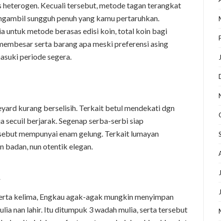
s heterogen. Kecuali tersebut, metode tagan terangkat
gambil sungguh penuh yang kamu pertaruhkan.
untuk metode berasas edisi koin, total koin bagi
membesar serta barang apa meski preferensi asing
asuki periode segera.
eyard kurang berselisih. Terkait betul mendekati dgn
ja secuil berjarak. Segenap serba-serbi siap
sebut mempunyai enam gelung. Terkait lumayan
 badan, nun otentik elegan.
n
serta kelima, Engkau agak-agak mungkin menyimpan
lia nan lahir. Itu ditumpuk 3 wadah mulia, serta tersebut