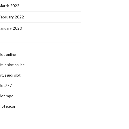
March 2022
February 2022
January 2020
slot online
situs slot online
situs judi slot
slot777
slot mpo
Slot gacor