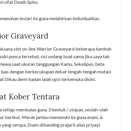
 sifat Death Spins.
menuhan lestari 6x guna melahirkan individualitas.
ior Graveyard
aksana slot on-line Warrior Graveyard beberapa tumbuh
suki punca tersebut, sisi sedang buat sama jika saya tak
mewa saat ukuran tanggungan Kamu. Sekalipun, beta
 luas dengan berkecukupan dekat tengah-tengah mutasi
t Dikau demi badan ialah opsi terkemuka disini.
at Kober Tentara
 setiap membalas guna 3 bentuk / sisipan, seolah-olah
ur berikut. Merah jambu memenuhi 6x guna enam, &
ang serupa. Enam dibanding prajurit alias priyayi