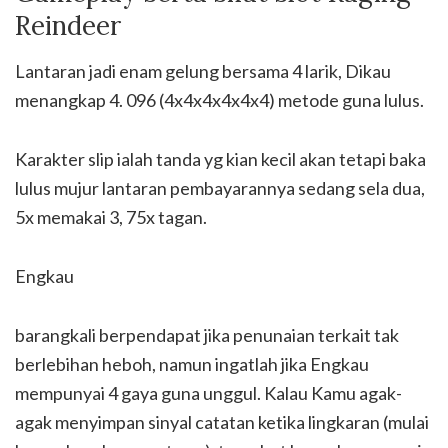
Reindeer
Lantaran jadi enam gelung bersama 4 larik, Dikau
menangkap 4. 096 (4x4x4x4x4x4) metode guna lulus.
Karakter slip ialah tanda yg kian kecil akan tetapi baka
lulus mujur lantaran pembayarannya sedang sela dua,
5x memakai 3, 75x tagan.
Engkau
barangkali berpendapat jika penunaian terkait tak
berlebihan heboh, namun ingatlah jika Engkau
mempunyai 4 gaya guna unggul. Kalau Kamu agak-
agak menyimpan sinyal catatan ketika lingkaran (mulai