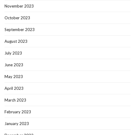
November 2023
October 2023
September 2023
August 2023
July 2023
June 2023
May 2023
April 2023
March 2023
February 2023
January 2023