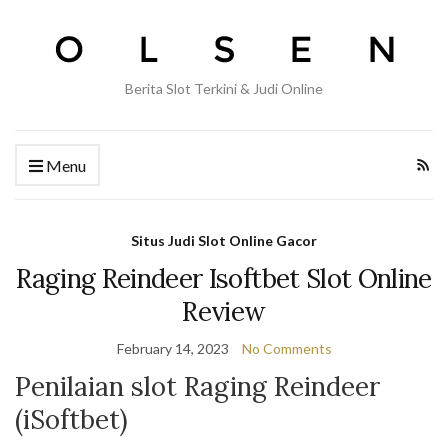
Berita Slot Terkini & Judi Online
Menu
Situs Judi Slot Online Gacor
Raging Reindeer Isoftbet Slot Online
Review
February 14, 2023
No Comments
Penilaian slot Raging Reindeer
(iSoftbet)