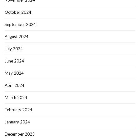
November 2024
October 2024
September 2024
August 2024
July 2024
June 2024
May 2024
April 2024
March 2024
February 2024
January 2024
December 2023