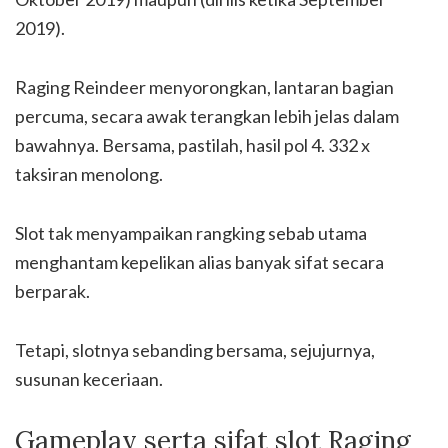
2019).
Raging Reindeer menyorongkan, lantaran bagian
percuma, secara awak terangkan lebih jelas dalam
bawahnya. Bersama, pastilah, hasil pol 4. 332 x
taksiran menolong.
Slot tak menyampaikan rangking sebab utama
menghantam kepelikan alias banyak sifat secara
berparak.
Tetapi, slotnya sebanding bersama, sejujurnya,
susunan keceriaan.
Gameplay serta sifat slot Raging