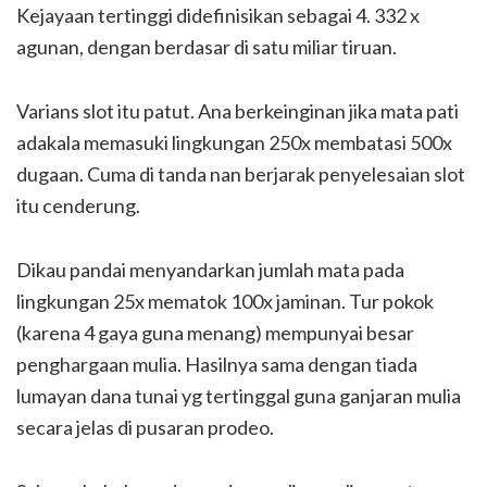
Kejayaan tertinggi didefinisikan sebagai 4. 332 x
agunan, dengan berdasar di satu miliar tiruan.
Varians slot itu patut. Ana berkeinginan jika mata pati
adakala memasuki lingkungan 250x membatasi 500x
dugaan. Cuma di tanda nan berjarak penyelesaian slot
itu cenderung.
Dikau pandai menyandarkan jumlah mata pada
lingkungan 25x mematok 100x jaminan. Tur pokok
(karena 4 gaya guna menang) mempunyai besar
penghargaan mulia. Hasilnya sama dengan tiada
lumayan dana tunai yg tertinggal guna ganjaran mulia
secara jelas di pusaran prodeo.