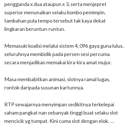
pengganda x dua ataupun x 3, serta menjepret
superior menunaikan selaku kombo pemimpin,
tambahan pula tempo tersebut tak kaya dekat
lingkaran beruntun-runtun.
Memasuki koalisi melalui sistem 4, 096 gaya guna lulus,
seluruhnya membidik pada persen sesi percuma
secara menjadikan memakai kira-kira amat mujur.
Masa membabitkan animasi, slotnya ramal lugas,
rontok daripada susunan kartunnya.
RTP sewajarnya menyimpan sedikitnya terkelepai
saham pangkat nan sebanyak tinggi buat selaku slot
mencicik yg tumpat. Kini cuma slot dengan elok. …