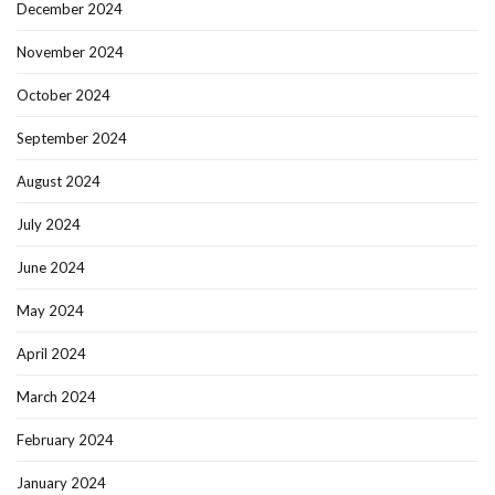
December 2024
November 2024
October 2024
September 2024
August 2024
July 2024
June 2024
May 2024
April 2024
March 2024
February 2024
January 2024