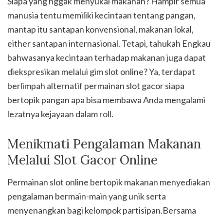
Siapa yang nggak menyukai makanan? Hampir semua
manusia tentu memiliki kecintaan tentang pangan,
mantap itu santapan konvensional, makanan lokal,
either santapan internasional. Tetapi, tahukah Engkau
bahwasanya kecintaan terhadap makanan juga dapat
diekspresikan melalui gim slot online? Ya, terdapat
berlimpah alternatif permainan slot gacor siapa
bertopik pangan apa bisa membawa Anda mengalami
lezatnya kejayaan dalam roll.
Menikmati Pengalaman Makanan
Melalui Slot Gacor Online
Permainan slot online bertopik makanan menyediakan
pengalaman bermain-main yang unik serta
menyenangkan bagi kelompok partisipan.Bersama