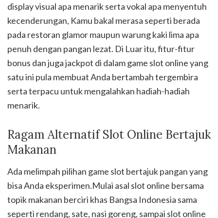
display visual apa menarik serta vokal apa menyentuh
kecenderungan, Kamu bakal merasa seperti berada
pada restoran glamor maupun warung kaki lima apa
penuh dengan pangan lezat. Di Luar itu, fitur-fitur
bonus dan juga jackpot di dalam game slot online yang
satu ini pula membuat Anda bertambah tergembira
serta terpacu untuk mengalahkan hadiah-hadiah
menarik.
Ragam Alternatif Slot Online Bertajuk
Makanan
Ada melimpah pilihan game slot bertajuk pangan yang
bisa Anda eksperimen.Mulai asal slot online bersama
topik makanan berciri khas Bangsa Indonesia sama
seperti rendang, sate, nasi goreng, sampai slot online