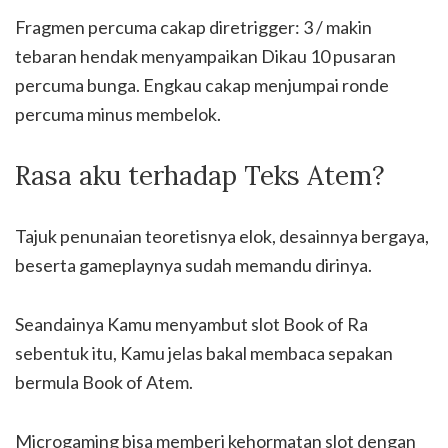
Fragmen percuma cakap diretrigger: 3 / makin
tebaran hendak menyampaikan Dikau 10 pusaran
percuma bunga. Engkau cakap menjumpai ronde
percuma minus membelok.
Rasa aku terhadap Teks Atem?
Tajuk penunaian teoretisnya elok, desainnya bergaya,
beserta gameplaynya sudah memandu dirinya.
Seandainya Kamu menyambut slot Book of Ra
sebentuk itu, Kamu jelas bakal membaca sepakan
bermula Book of Atem.
Microgaming bisa memberi kehormatan slot dengan