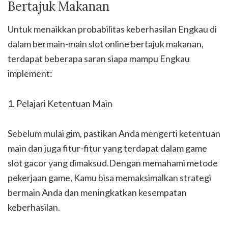
Bertajuk Makanan
Untuk menaikkan probabilitas keberhasilan Engkau di
dalam bermain-main slot online bertajuk makanan,
terdapat beberapa saran siapa mampu Engkau
implement:
1. Pelajari Ketentuan Main
Sebelum mulai gim, pastikan Anda mengerti ketentuan
main dan juga fitur-fitur yang terdapat dalam game
slot gacor yang dimaksud.Dengan memahami metode
pekerjaan game, Kamu bisa memaksimalkan strategi
bermain Anda dan meningkatkan kesempatan
keberhasilan.