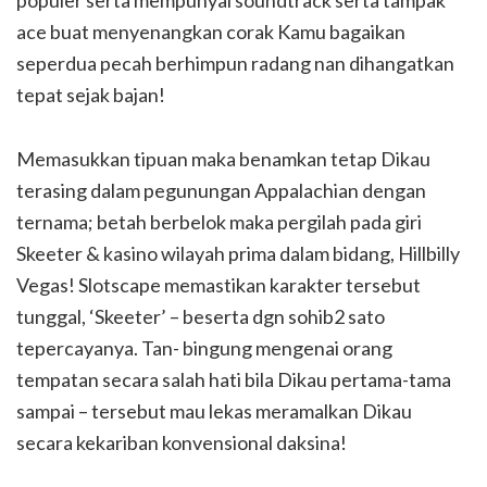
populer serta mempunyai soundtrack serta tampak
ace buat menyenangkan corak Kamu bagaikan
seperdua pecah berhimpun radang nan dihangatkan
tepat sejak bajan!
Memasukkan tipuan maka benamkan tetap Dikau
terasing dalam pegunungan Appalachian dengan
ternama; betah berbelok maka pergilah pada giri
Skeeter & kasino wilayah prima dalam bidang, Hillbilly
Vegas! Slotscape memastikan karakter tersebut
tunggal, ‘Skeeter’ – beserta dgn sohib2 sato
tepercayanya. Tan- bingung mengenai orang
tempatan secara salah hati bila Dikau pertama-tama
sampai – tersebut mau lekas meramalkan Dikau
secara kekariban konvensional daksina!