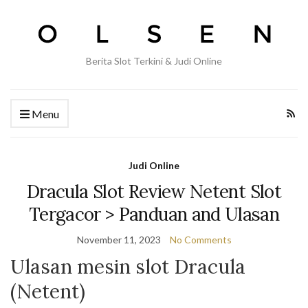
Berita Slot Terkini & Judi Online
Menu
Judi Online
Dracula Slot Review Netent Slot
Tergacor > Panduan and Ulasan
November 11, 2023
No Comments
Ulasan mesin slot Dracula
(Netent)