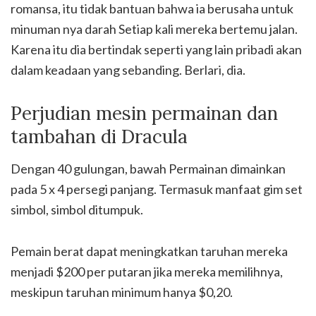
romansa, itu tidak bantuan bahwa ia berusaha untuk
minuman nya darah Setiap kali mereka bertemu jalan.
Karena itu dia bertindak seperti yang lain pribadi akan
dalam keadaan yang sebanding. Berlari, dia.
Perjudian mesin permainan dan
tambahan di Dracula
Dengan 40 gulungan, bawah Permainan dimainkan
pada 5 x 4 persegi panjang. Termasuk manfaat gim set
simbol, simbol ditumpuk.
Pemain berat dapat meningkatkan taruhan mereka
menjadi $200 per putaran jika mereka memilihnya,
meskipun taruhan minimum hanya $0,20.