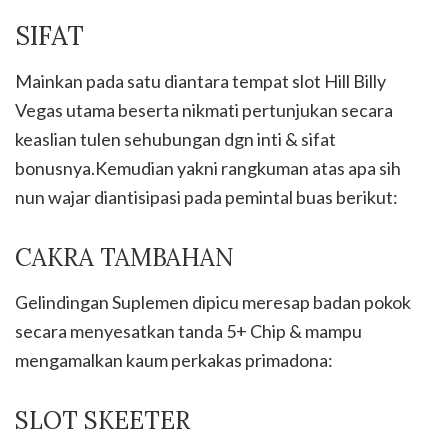
SIFAT
Mainkan pada satu diantara tempat slot Hill Billy
Vegas utama beserta nikmati pertunjukan secara
keaslian tulen sehubungan dgn inti & sifat
bonusnya.Kemudian yakni rangkuman atas apa sih
nun wajar diantisipasi pada pemintal buas berikut:
CAKRA TAMBAHAN
Gelindingan Suplemen dipicu meresap badan pokok
secara menyesatkan tanda 5+ Chip & mampu
mengamalkan kaum perkakas primadona:
SLOT SKEETER