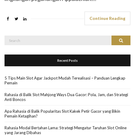
Continue Reading
Search
Search
for:
Recent Posts
5 Tips Main Slot Agar Jackpot Mudah Terealisasi – Panduan Lengkap
Pemain
Rahasia di Balik Slot Mahjong Ways Dua Gacor: Pola, Jam, dan Strategi
Anti Boncos
Apa Rahasia di Balik Popularitas Slot Kakek Petir Gacor yang Bikin
Pemain Ketagihan?
Rahasia Modal Bertahan Lama: Strategi Mengatur Taruhan Slot Online
yang Jarang Dibahas