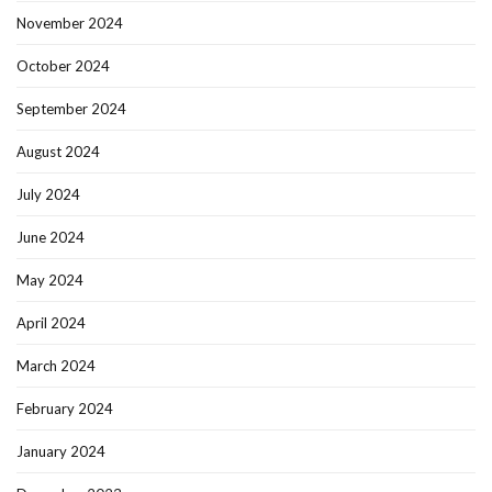
November 2024
October 2024
September 2024
August 2024
July 2024
June 2024
May 2024
April 2024
March 2024
February 2024
January 2024