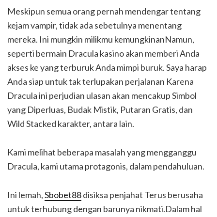
Meskipun semua orang pernah mendengar tentang
kejam vampir, tidak ada sebetulnya menentang
mereka. Ini mungkin milikmu kemungkinanNamun,
seperti bermain Dracula kasino akan memberi Anda
akses ke yang terburuk Anda mimpi buruk. Saya harap
Anda siap untuk tak terlupakan perjalanan Karena
Dracula ini perjudian ulasan akan mencakup Simbol
yang Diperluas, Budak Mistik, Putaran Gratis, dan
Wild Stacked karakter, antara lain.
Kami melihat beberapa masalah yang mengganggu
Dracula, kami utama protagonis, dalam pendahuluan.
Ini lemah,
Sbobet88
disiksa penjahat Terus berusaha
untuk terhubung dengan barunya nikmati.Dalam hal