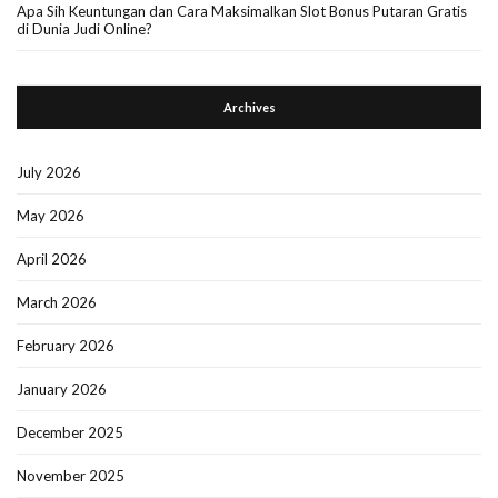
Apa Sih Keuntungan dan Cara Maksimalkan Slot Bonus Putaran Gratis
di Dunia Judi Online?
Archives
July 2026
May 2026
April 2026
March 2026
February 2026
January 2026
December 2025
November 2025