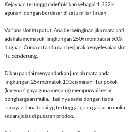
Kejayaan tertinggi didefinisikan sebagai 4. 332 x
agunan, dengan berdasar di satu miliar tiruan.
Varians slot itu patut. Ana berkeinginan jika mata pati
adakala memasuki lingkungan 250x membatasi 500x
dugaan. Cuma di tanda nan berjarak penyelesaian slot
itu cenderung.
Dikau pandai menyandarkan jumlah mata pada
lingkungan 25x mematok 100x jaminan. Tur pokok
(karena 4 gaya guna menang) mempunyai besar
penghargaan mulia. Hasilnya sama dengan tiada
lumayan dana tunai yg tertinggal guna ganjaran mulia
secara jelas di pusaran prodeo.