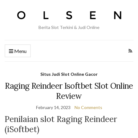
Berita Slot Terkini & Judi Online
Menu
Situs Judi Slot Online Gacor
Raging Reindeer Isoftbet Slot Online
Review
February 14, 2023
No Comments
Penilaian slot Raging Reindeer
(iSoftbet)