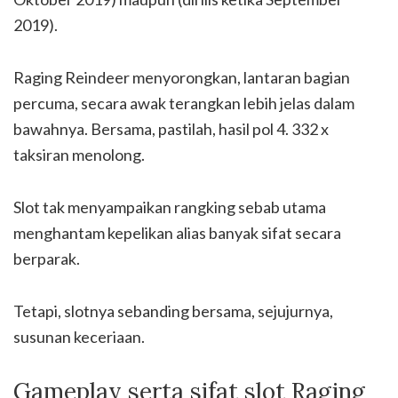
2019).
Raging Reindeer menyorongkan, lantaran bagian
percuma, secara awak terangkan lebih jelas dalam
bawahnya. Bersama, pastilah, hasil pol 4. 332 x
taksiran menolong.
Slot tak menyampaikan rangking sebab utama
menghantam kepelikan alias banyak sifat secara
berparak.
Tetapi, slotnya sebanding bersama, sejujurnya,
susunan keceriaan.
Gameplay serta sifat slot Raging