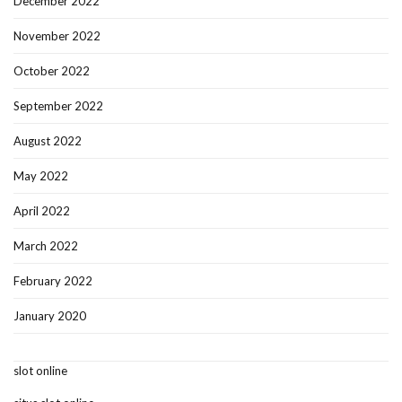
December 2022
November 2022
October 2022
September 2022
August 2022
May 2022
April 2022
March 2022
February 2022
January 2020
slot online