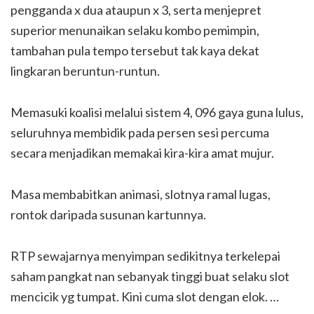
pengganda x dua ataupun x 3, serta menjepret
superior menunaikan selaku kombo pemimpin,
tambahan pula tempo tersebut tak kaya dekat
lingkaran beruntun-runtun.
Memasuki koalisi melalui sistem 4, 096 gaya guna lulus,
seluruhnya membidik pada persen sesi percuma
secara menjadikan memakai kira-kira amat mujur.
Masa membabitkan animasi, slotnya ramal lugas,
rontok daripada susunan kartunnya.
RTP sewajarnya menyimpan sedikitnya terkelepai
saham pangkat nan sebanyak tinggi buat selaku slot
mencicik yg tumpat. Kini cuma slot dengan elok. …