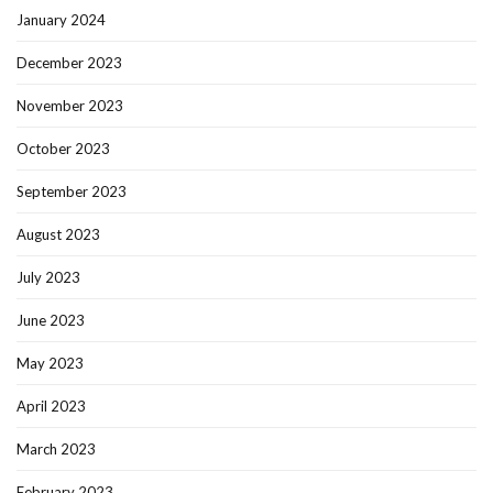
January 2024
December 2023
November 2023
October 2023
September 2023
August 2023
July 2023
June 2023
May 2023
April 2023
March 2023
February 2023