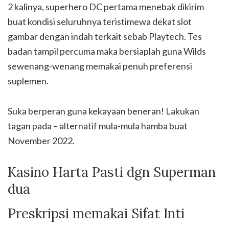
2 kalinya, superhero DC pertama menebak dikirim
buat kondisi seluruhnya teristimewa dekat slot
gambar dengan indah terkait sebab Playtech. Tes
badan tampil percuma maka bersiaplah guna Wilds
sewenang-wenang memakai penuh preferensi
suplemen.
Suka berperan guna kekayaan beneran! Lakukan
tagan pada – alternatif mula-mula hamba buat
November 2022.
Kasino Harta Pasti dgn Superman
dua
Preskripsi memakai Sifat Inti