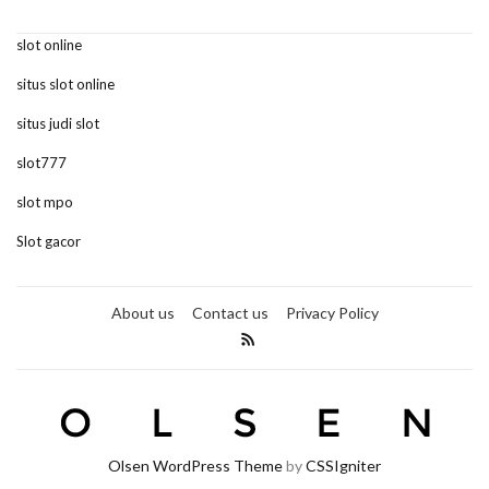
slot online
situs slot online
situs judi slot
slot777
slot mpo
Slot gacor
About us
Contact us
Privacy Policy
Olsen WordPress Theme
by
CSSIgniter