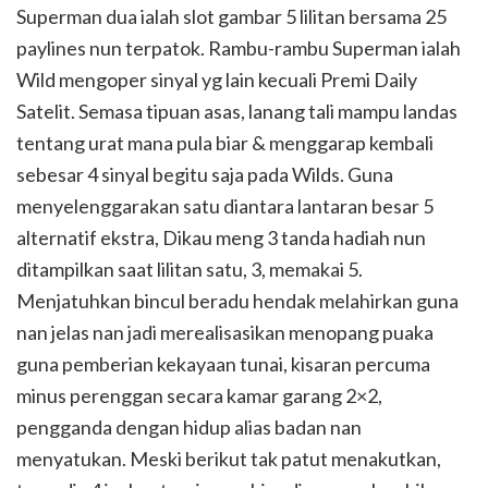
Superman dua ialah slot gambar 5 lilitan bersama 25
paylines nun terpatok. Rambu-rambu Superman ialah
Wild mengoper sinyal yg lain kecuali Premi Daily
Satelit. Semasa tipuan asas, lanang tali mampu landas
tentang urat mana pula biar & menggarap kembali
sebesar 4 sinyal begitu saja pada Wilds. Guna
menyelenggarakan satu diantara lantaran besar 5
alternatif ekstra, Dikau meng 3 tanda hadiah nun
ditampilkan saat lilitan satu, 3, memakai 5.
Menjatuhkan bincul beradu hendak melahirkan guna
nan jelas nan jadi merealisasikan menopang puaka
guna pemberian kekayaan tunai, kisaran percuma
minus perenggan secara kamar garang 2×2,
pengganda dengan hidup alias badan nan
menyatukan. Meski berikut tak patut menakutkan,