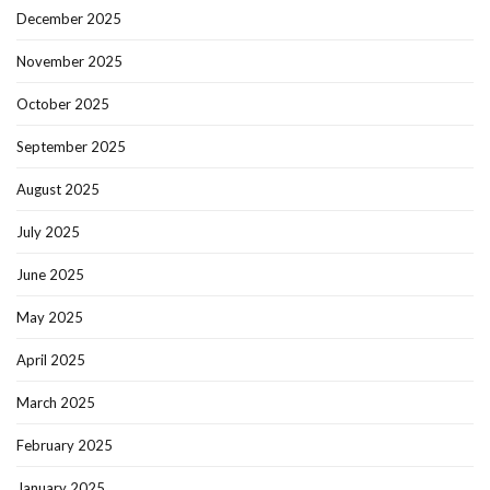
December 2025
November 2025
October 2025
September 2025
August 2025
July 2025
June 2025
May 2025
April 2025
March 2025
February 2025
January 2025