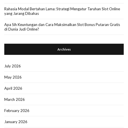
Rahasia Modal Bertahan Lama: Strategi Mengatur Taruhan Slot Online
yang Jarang Dibahas
Apa Sih Keuntungan dan Cara Maksimalkan Slot Bonus Putaran Gratis
di Dunia Judi Online?
Archives
July 2026
May 2026
April 2026
March 2026
February 2026
January 2026