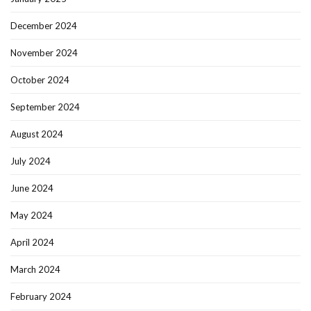
December 2024
November 2024
October 2024
September 2024
August 2024
July 2024
June 2024
May 2024
April 2024
March 2024
February 2024