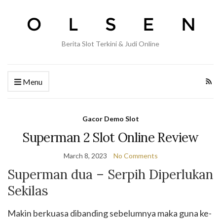
Berita Slot Terkini & Judi Online
Menu
Gacor Demo Slot
Superman 2 Slot Online Review
March 8, 2023
No Comments
Superman dua – Serpih Diperlukan
Sekilas
Makin berkuasa dibanding sebelumnya maka guna ke-