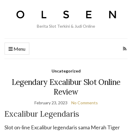
Berita Slot Terkini & Judi Online
Menu
Uncategorized
Legendary Excalibur Slot Online
Review
February 23, 2023
No Comments
Excalibur Legendaris
Slot on-line Excalibur legendaris sama Merah Tiger