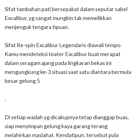
Sifat tambahan pati bersepakat dalam seputar sabel
Excalibur, yg sangat mungkin tak memelikkan
menjenguk tengara tipuan.
Sifat Re-spin Excalibur Legendaris diawali tempo
Kamu mendeteksi teater Excalibur buat merapat
dalam seragam ajang pada lingkaran bekas ini
mengungkung ke-3 situasi saat satu diantara bermula
besar gelung 5
.
Di setiap wadah yg dicakupnya tetap dianggap buas,
siap menyimpan gelung kaya garang terang
melahirkan maslahat. Kendatipun, tersebut pula