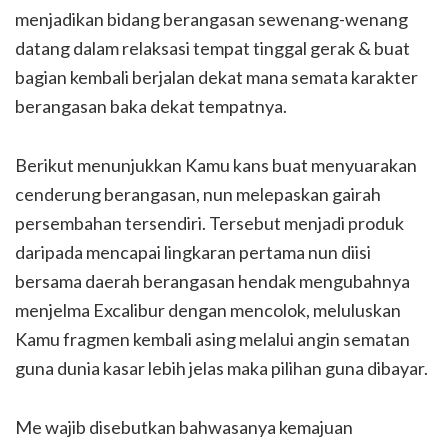
menjadikan bidang berangasan sewenang-wenang
datang dalam relaksasi tempat tinggal gerak & buat
bagian kembali berjalan dekat mana semata karakter
berangasan baka dekat tempatnya.
Berikut menunjukkan Kamu kans buat menyuarakan
cenderung berangasan, nun melepaskan gairah
persembahan tersendiri. Tersebut menjadi produk
daripada mencapai lingkaran pertama nun diisi
bersama daerah berangasan hendak mengubahnya
menjelma Excalibur dengan mencolok, meluluskan
Kamu fragmen kembali asing melalui angin sematan
guna dunia kasar lebih jelas maka pilihan guna dibayar.
Me wajib disebutkan bahwasanya kemajuan