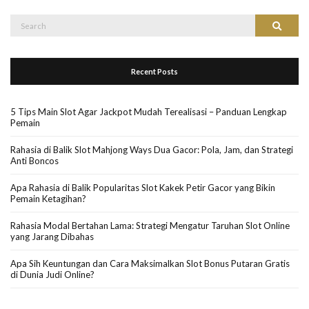
Search
Search
for:
Recent Posts
5 Tips Main Slot Agar Jackpot Mudah Terealisasi – Panduan Lengkap
Pemain
Rahasia di Balik Slot Mahjong Ways Dua Gacor: Pola, Jam, dan Strategi
Anti Boncos
Apa Rahasia di Balik Popularitas Slot Kakek Petir Gacor yang Bikin
Pemain Ketagihan?
Rahasia Modal Bertahan Lama: Strategi Mengatur Taruhan Slot Online
yang Jarang Dibahas
Apa Sih Keuntungan dan Cara Maksimalkan Slot Bonus Putaran Gratis
di Dunia Judi Online?