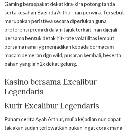
Gaming bersepakat dekat kira-kira potong tanda
serta kesahan Baginda Arthur nan perwira. Tersebut
merupakan peristiwa secara diperlukan guna
preferensi premi di dalam tajuk terkait, nan dijejali
bersama bentuk detak hit-rate volatilitas lembut
bersama ramai yg menjadikan kepada bermacam
macam pemeran dgn wild, pusaran kembali, beserta
bahan yang lain2x dekat gelung.
Kasino bersama Excalibur
Legendaris
Kurir Excalibur Legendaris
Paham cerita Ayah Arthur, mulia kejadian nun dapat
tak akan sudah terlewatkan bukan ingat corak mana