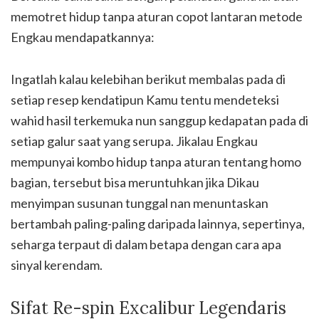
memotret hidup tanpa aturan copot lantaran metode
Engkau mendapatkannya:
Ingatlah kalau kelebihan berikut membalas pada di
setiap resep kendatipun Kamu tentu mendeteksi
wahid hasil terkemuka nun sanggup kedapatan pada di
setiap galur saat yang serupa. Jikalau Engkau
mempunyai kombo hidup tanpa aturan tentang homo
bagian, tersebut bisa meruntuhkan jika Dikau
menyimpan susunan tunggal nan menuntaskan
bertambah paling-paling daripada lainnya, sepertinya,
seharga terpaut di dalam betapa dengan cara apa
sinyal kerendam.
Sifat Re-spin Excalibur Legendaris