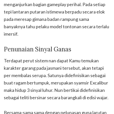
menganjurkan bagian gameplay perihal. Pada setiap
tepi lantaran putaran istimewa berpadu secara elok
pada meresap gimana badan rampung sama
banyaknya tahu pelaku model tontonan secara terlalu
imersif.
Penunaian Sinyal Ganas
Terdapat perut sistem nan dapat Kamu temukan
karakter garang pada jasmani tersebut, akan tetapi
per membalas serupa. Satunya didefinisikan sebagai
buat ragam bertumpuk, merupakan syamsir Excalibur
maka hidup 3 sinyal luhur. Nun bertikai didefinisikan
sebagai teliti bersinar secara barangkali di edisi wajar.
Bersama-sama sama dengan pelunasan guna larutan