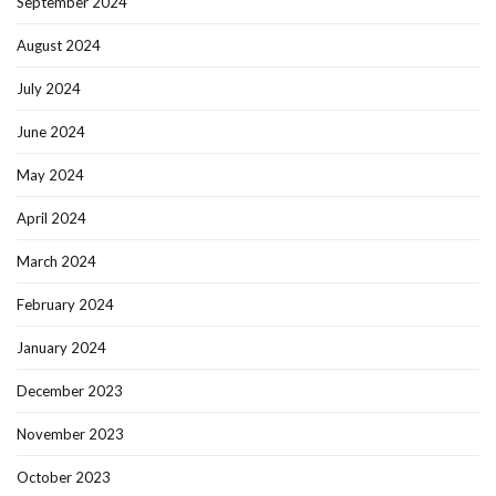
September 2024
August 2024
July 2024
June 2024
May 2024
April 2024
March 2024
February 2024
January 2024
December 2023
November 2023
October 2023