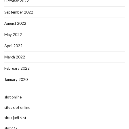
October 2022
September 2022
August 2022
May 2022
April 2022
March 2022
February 2022
January 2020
slot online
situs slot online
situs judi slot
slot777