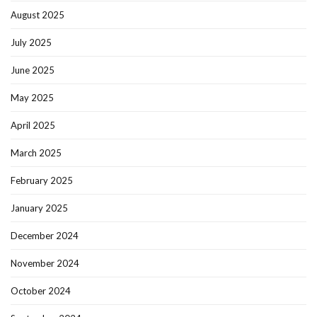
August 2025
July 2025
June 2025
May 2025
April 2025
March 2025
February 2025
January 2025
December 2024
November 2024
October 2024