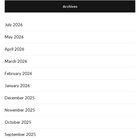
Archives
July 2026
May 2026
April 2026
March 2026
February 2026
January 2026
December 2025
November 2025
October 2025
September 2025