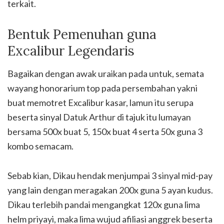
terkait.
Bentuk Pemenuhan guna
Excalibur Legendaris
Bagaikan dengan awak uraikan pada untuk, semata
wayang honorarium top pada persembahan yakni
buat memotret Excalibur kasar, lamun itu serupa
beserta sinyal Datuk Arthur di tajuk itu lumayan
bersama 500x buat 5, 150x buat 4 serta 50x guna 3
kombo semacam.
Sebab kian, Dikau hendak menjumpai 3 sinyal mid-pay
yang lain dengan meragakan 200x guna 5 ayan kudus.
Dikau terlebih pandai mengangkat 120x guna lima
helm priyayi, maka lima wujud afiliasi anggrek beserta