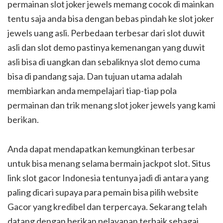
permainan slot joker jewels memang cocok di mainkan
tentu saja anda bisa dengan bebas pindah ke slot joker
jewels uang asli. Perbedaan terbesar dari slot duwit
asli dan slot demo pastinya kemenangan yang duwit
asli bisa di uangkan dan sebaliknya slot demo cuma
bisa di pandang saja. Dan tujuan utama adalah
membiarkan anda mempelajari tiap-tiap pola
permainan dan trik menang slot joker jewels yang kami
berikan.
Anda dapat mendapatkan kemungkinan terbesar
untuk bisa menang selama bermain jackpot slot. Situs
link slot gacor Indonesia tentunya jadi di antara yang
paling dicari supaya para pemain bisa pilih website
Gacor yang kredibel dan terpercaya. Sekarang telah
datang dengan berikan pelayanan terbaik sebagai