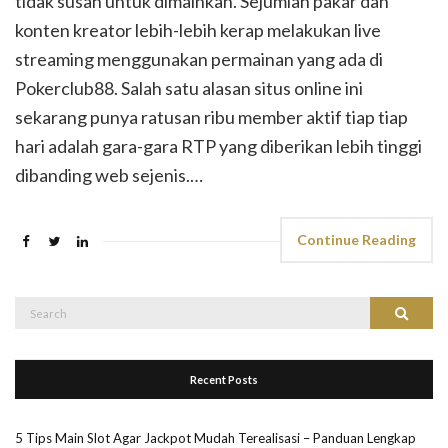
tidak susah untuk dimainkan. Sejumlah pakar dan
konten kreator lebih-lebih kerap melakukan live
streaming menggunakan permainan yang ada di
Pokerclub88. Salah satu alasan situs online ini
sekarang punya ratusan ribu member aktif tiap tiap
hari adalah gara-gara RTP yang diberikan lebih tinggi
dibanding web sejenis.…
Continue Reading
Search
Search
for:
Recent Posts
5 Tips Main Slot Agar Jackpot Mudah Terealisasi – Panduan Lengkap