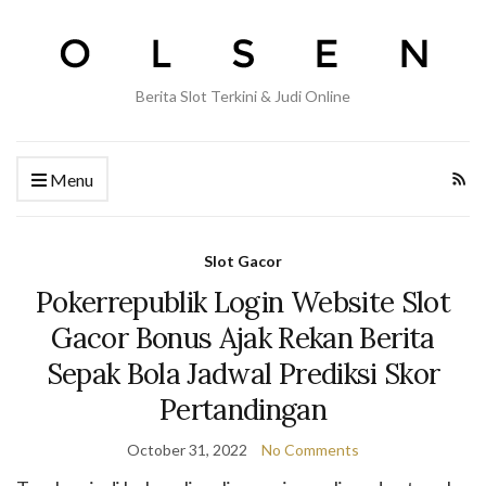
Berita Slot Terkini & Judi Online
Menu
Slot Gacor
Pokerrepublik Login Website Slot
Gacor Bonus Ajak Rekan Berita
Sepak Bola Jadwal Prediksi Skor
Pertandingan
October 31, 2022
No Comments