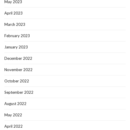
May 2023
April 2023
March 2023
February 2023
January 2023
December 2022
November 2022
October 2022
September 2022
August 2022
May 2022
April 2022