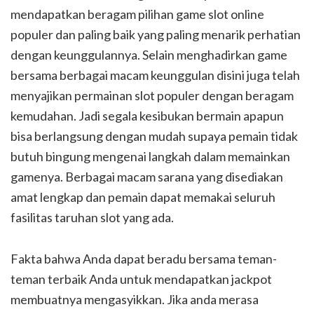
mendapatkan beragam pilihan game slot online
populer dan paling baik yang paling menarik perhatian
dengan keunggulannya. Selain menghadirkan game
bersama berbagai macam keunggulan disini juga telah
menyajikan permainan slot populer dengan beragam
kemudahan. Jadi segala kesibukan bermain apapun
bisa berlangsung dengan mudah supaya pemain tidak
butuh bingung mengenai langkah dalam memainkan
gamenya. Berbagai macam sarana yang disediakan
amat lengkap dan pemain dapat memakai seluruh
fasilitas taruhan slot yang ada.
Fakta bahwa Anda dapat beradu bersama teman-
teman terbaik Anda untuk mendapatkan jackpot
membuatnya mengasyikkan. Jika anda merasa