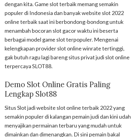
dengan kita. Game slot terbaik memang semakin
populer di Indonesia dan banyak website slot 2022
online terbaik saat ini berbondong-bondong untuk
menambah bocoran slot gacor waktu ini beserta
berbagai model game slot terpopuler. Mengenai
kelengkapan provider slot online winrate tertinggi,
gak butuh ragu lagi bareng situs privat judi slot online
terpercaya SLOT88.
Demo Slot Online Gratis Paling
Lengkap Slot88
Situs Slot jadi website slot online terbaik 2022 yang
semakin populer di kalangan pemain judi dan kini udah
menyajikan permainan terbaru yang mudah untuk
dimainkan dan dimenangkan. Di sini pemain bakal