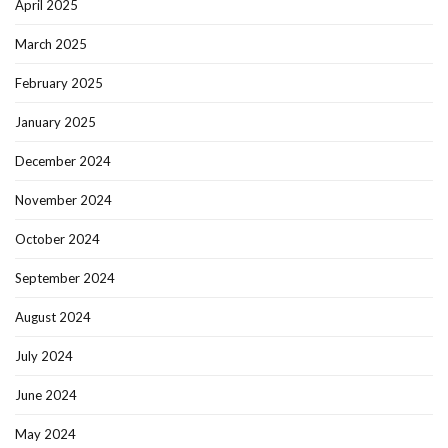
April 2025
March 2025
February 2025
January 2025
December 2024
November 2024
October 2024
September 2024
August 2024
July 2024
June 2024
May 2024