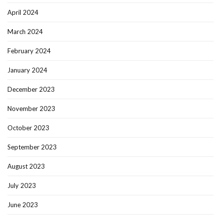
April 2024
March 2024
February 2024
January 2024
December 2023
November 2023
October 2023
September 2023
August 2023
July 2023
June 2023