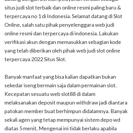
situs judi slot terbaik dan online resmi paling baru &
terpercaya no 1 di Indonesia. Selamat datang di Slot
Online, salah satu pihak penyelenggara web judi
online resmi dan terpercaya di indonesia. Lakukan
verifikasi akun dengan memasukkan sebagian kode
yang telah diberikan oleh pihak web judi slot online
terpercaya 2022 Situs Slot.
Banyak manfaat yang bisa kalian dapatkan bukan
sekedar iseng bermain saja dalam permainan slot.
Kecepatan sesuatu web slot88 di dalam
melaksanakan deposit maupun withdraw jadi diantara
patokan member buat berhimpun didalamnya. Banyak
sekali agen yang tetap mempunyai sistem depo wd
diatas 5 menit, Mengenai ini tidak berlaku apabila