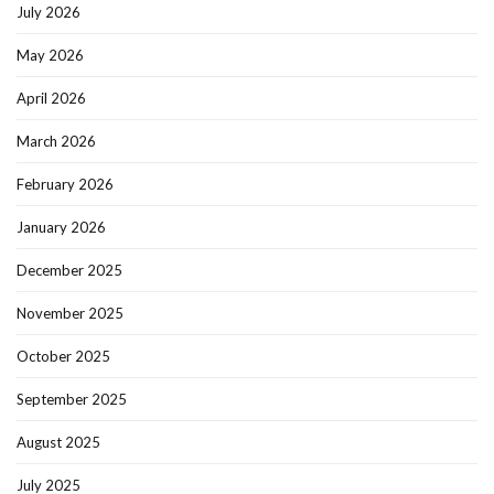
July 2026
May 2026
April 2026
March 2026
February 2026
January 2026
December 2025
November 2025
October 2025
September 2025
August 2025
July 2025