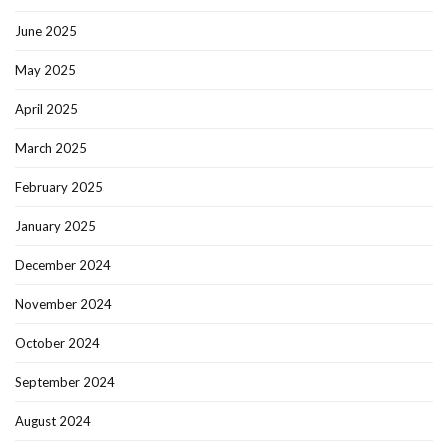
June 2025
May 2025
April 2025
March 2025
February 2025
January 2025
December 2024
November 2024
October 2024
September 2024
August 2024