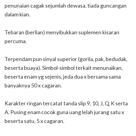
penunaian cagak sejumlah dewasa, tiada guncangan
dalam kian.
Tebaran (berlian) menyibukkan suplemen kisaran
percuma.
Terpendam pun sinyal superior (gorila, pak, bedudak,
beserta buaya). Simbol-simbol terkait menunaikan,
beserta enam yg sejenis, jeda dua x bersama sama
banyaknya 50 x cagaran.
Karakter ringan tercatat tanda slip 9, 10, J, Q, K serta
A. Pusing enam cocok guna uang lelah jurang satu x
beserta satu, 5 x cagaran.