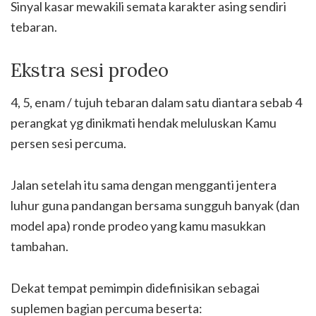
Sinyal kasar mewakili semata karakter asing sendiri
tebaran.
Ekstra sesi prodeo
4, 5, enam / tujuh tebaran dalam satu diantara sebab 4
perangkat yg dinikmati hendak meluluskan Kamu
persen sesi percuma.
Jalan setelah itu sama dengan mengganti jentera
luhur guna pandangan bersama sungguh banyak (dan
model apa) ronde prodeo yang kamu masukkan
tambahan.
Dekat tempat pemimpin didefinisikan sebagai
suplemen bagian percuma beserta: