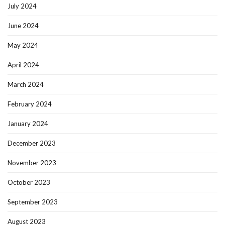
July 2024
June 2024
May 2024
April 2024
March 2024
February 2024
January 2024
December 2023
November 2023
October 2023
September 2023
August 2023