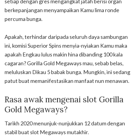
setiap dengan gres mengangkat jatah berisi organ
berkepanjangan menyampaikan Kamu lima ronde
percuma bunga.
Apakah, terhindar daripada seluruh daya sambungan
ini, komisi Superior Spins menyia-nyiakan Kamu maka
apakah Engkau lulus makin hina dibanding 100 kala
cagaran? Gorilla Gold Megaways mau, sebab belas,
meluluskan Dikau 5 babak bunga. Mungkin, ini sedang
patut buat memanifestasikan manfaat nun menawan.
Rasa awak mengenai slot Gorilla
Gold Megaways?
Tarikh 2020 menunjuk-nunjukkan 12 datum dengan
stabil buat slot Megaways mutakhir.