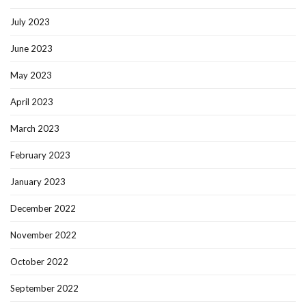
July 2023
June 2023
May 2023
April 2023
March 2023
February 2023
January 2023
December 2022
November 2022
October 2022
September 2022