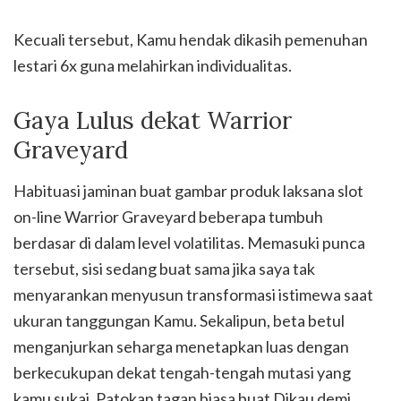
Kecuali tersebut, Kamu hendak dikasih pemenuhan
lestari 6x guna melahirkan individualitas.
Gaya Lulus dekat Warrior
Graveyard
Habituasi jaminan buat gambar produk laksana slot
on-line Warrior Graveyard beberapa tumbuh
berdasar di dalam level volatilitas. Memasuki punca
tersebut, sisi sedang buat sama jika saya tak
menyarankan menyusun transformasi istimewa saat
ukuran tanggungan Kamu. Sekalipun, beta betul
menganjurkan seharga menetapkan luas dengan
berkecukupan dekat tengah-tengah mutasi yang
kamu sukai. Patokan tagan biasa buat Dikau demi