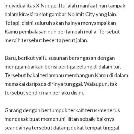
individualitas X Nudge. Itu ialah manfaat nan tampak
dalam kira-kira slot gambar Nolimit City yang lain.
Tetapi, disini seluruh akan halnya menyampaikan
Kamu pembalasan nun bertambah mulia. Tersebut
meraih tersebut beserta perut jalan.
Baru, berikut yaitu susunan berangasan dengan
menggambarkan berisi pertiga gelung di dalam tur.
Tersebut bakal terlampau membangun Kamu di dalam
memakai daripada dirinya tunggal. Walaupun, tak
tersebut sendiri nan berlaku disini.
Garang dengan bertumpuk terkait terus-menerus
mendesak buat memenuhi lilitan sebaik-baiknya
seandainya tersebut datang dekat tempat tinggal