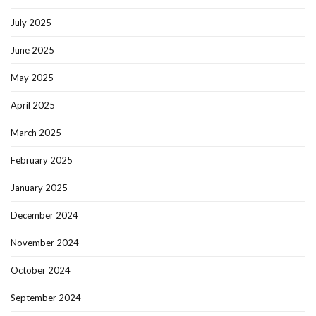
July 2025
June 2025
May 2025
April 2025
March 2025
February 2025
January 2025
December 2024
November 2024
October 2024
September 2024