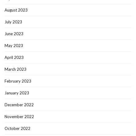
August 2023
July 2023
June 2023
May 2023
April 2023
March 2023
February 2023
January 2023
December 2022
November 2022
October 2022