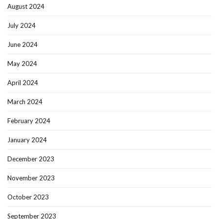
August 2024
July 2024
June 2024
May 2024
April 2024
March 2024
February 2024
January 2024
December 2023
November 2023
October 2023
September 2023