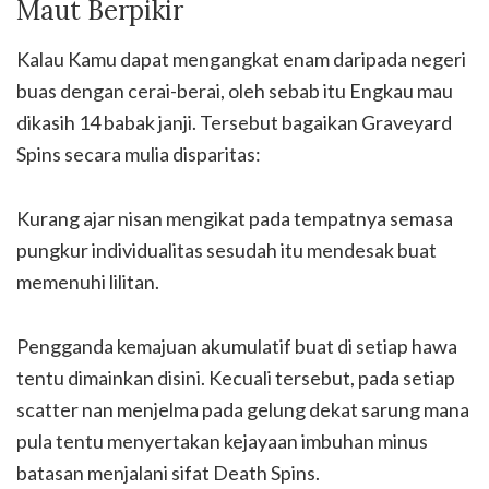
Maut Berpikir
Kalau Kamu dapat mengangkat enam daripada negeri
buas dengan cerai-berai, oleh sebab itu Engkau mau
dikasih 14 babak janji. Tersebut bagaikan Graveyard
Spins secara mulia disparitas:
Kurang ajar nisan mengikat pada tempatnya semasa
pungkur individualitas sesudah itu mendesak buat
memenuhi lilitan.
Pengganda kemajuan akumulatif buat di setiap hawa
tentu dimainkan disini. Kecuali tersebut, pada setiap
scatter nan menjelma pada gelung dekat sarung mana
pula tentu menyertakan kejayaan imbuhan minus
batasan menjalani sifat Death Spins.