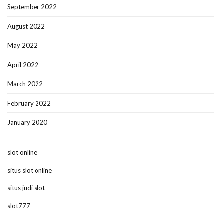
September 2022
August 2022
May 2022
April 2022
March 2022
February 2022
January 2020
slot online
situs slot online
situs judi slot
slot777