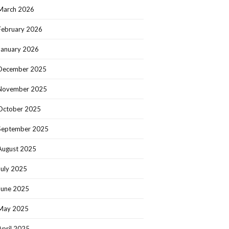
March 2026
February 2026
January 2026
December 2025
November 2025
October 2025
September 2025
August 2025
July 2025
June 2025
May 2025
April 2025