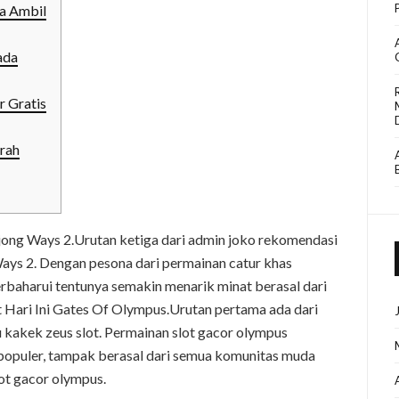
a Ambil
ada
r Gratis
rah
jong Ways 2.Urutan ketiga dari admin joko rekomendasi
ays 2. Dengan pesona dari permainan catur khas
erbaharui tentunya semakin menarik minat berasal dari
t Hari Ini Gates Of Olympus.Urutan pertama ada dari
 kakek zeus slot. Permainan slot gacor olympus
opuler, tampak berasal dari semua komunitas muda
ot gacor olympus.