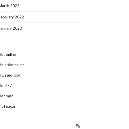
March 2022
February 2022
January 2020
slot online
situs slot online
situs judi slot
slot777
slot mpo
Slot gacor