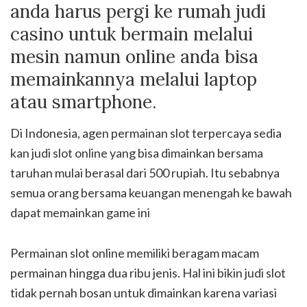
anda harus pergi ke rumah judi
casino untuk bermain melalui
mesin namun online anda bisa
memainkannya melalui laptop
atau smartphone.
Di Indonesia, agen permainan slot terpercaya sedia
kan judi slot online yang bisa dimainkan bersama
taruhan mulai berasal dari 500 rupiah. Itu sebabnya
semua orang bersama keuangan menengah ke bawah
dapat memainkan game ini
Permainan slot online memiliki beragam macam
permainan hingga dua ribu jenis. Hal ini bikin judi slot
tidak pernah bosan untuk dimainkan karena variasi