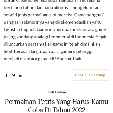
untuk di pakai, mereka sudah lakukan riset selama
bertahun tahun dan pada akhirnya mengeluarkan
sendiri jenis permainan slot mereka. Game penghasil
uang asli selanjutnya yang direkomendasikan yaitu
Genshin Impact. Game ini merupakan di antara game
paling kondang apalagi fenomenal di Indonesia. Sejak
diluncurkan pertama kali game ini telah dimainkan
lebih berasal dari jutaan para gamers sehingga
menjadi di antara game HP Android baik.…
Continue Reading
Judi Online
Permainan Tetris Yang Harus Kamu
Coba Di Tahun 2022