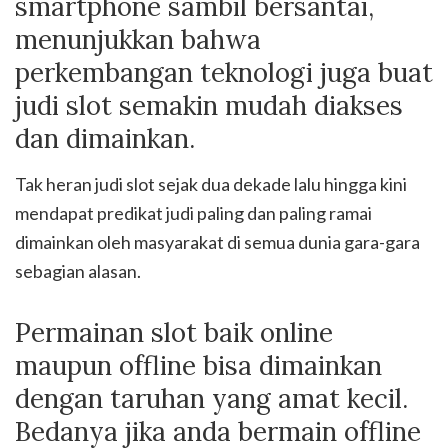
smartphone sambil bersantai,
menunjukkan bahwa
perkembangan teknologi juga buat
judi slot semakin mudah diakses
dan dimainkan.
Tak heran judi slot sejak dua dekade lalu hingga kini
mendapat predikat judi paling dan paling ramai
dimainkan oleh masyarakat di semua dunia gara-gara
sebagian alasan.
Permainan slot baik online
maupun offline bisa dimainkan
dengan taruhan yang amat kecil.
Bedanya jika anda bermain offline