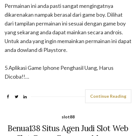
Permainan ini anda pasti sangat mengingatnya
dikarenakan nampak berasal dari game boy. Dilihat
dari tampilan permainan ini sesuai dengan game boy
yang sekarang anda dapat mainkan secara androis.
Untuk anda yang ingin memainkan permainan ini dapat
anda dowland di Playstore.
5 Aplikasi Game Iphone Penghasil Uang, Harus
Dicoba!!…
Continue Reading
slot88
Benua138 Situs Agen Judi Slot Web