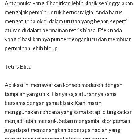
Antarmuka yang dihadirkan lebih klasik sehingga akan
mengajak pemain untuk bernostalgia. Anda harus
mengatur balok di dalam urutan yang benar, seperti
aturan di dalam permainan tetris biasa. Efek nada
yang dihasilkannya pun terdengar lucu dan membuat
permainan lebih hidup.
Tetris Blitz
Aplikasi ini menawarkan konsep moderen dengan
tampilan yang unik. Hanya saja aturannya sama
bersama dengan game klasik.Kami masih
menggunakan rencana yang sama tetapi ditingkatkan
menjadi lebih menarik. Selain mengambil skor pemain
juga dapat memenangkan beberapa hadiah yang
menarik sesuai bersama ketenttuan aturan