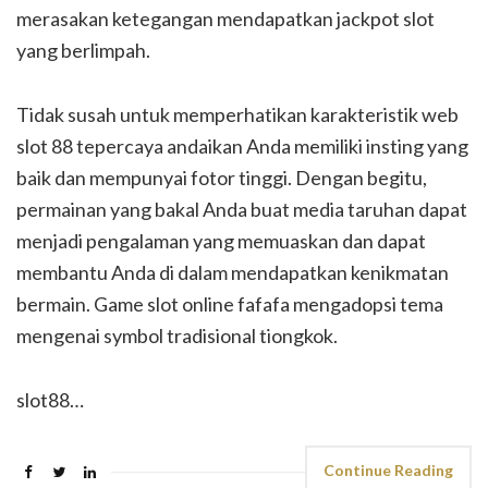
merasakan ketegangan mendapatkan jackpot slot
yang berlimpah.
Tidak susah untuk memperhatikan karakteristik web
slot 88 tepercaya andaikan Anda memiliki insting yang
baik dan mempunyai fotor tinggi. Dengan begitu,
permainan yang bakal Anda buat media taruhan dapat
menjadi pengalaman yang memuaskan dan dapat
membantu Anda di dalam mendapatkan kenikmatan
bermain. Game slot online fafafa mengadopsi tema
mengenai symbol tradisional tiongkok.
slot88
…
Continue Reading