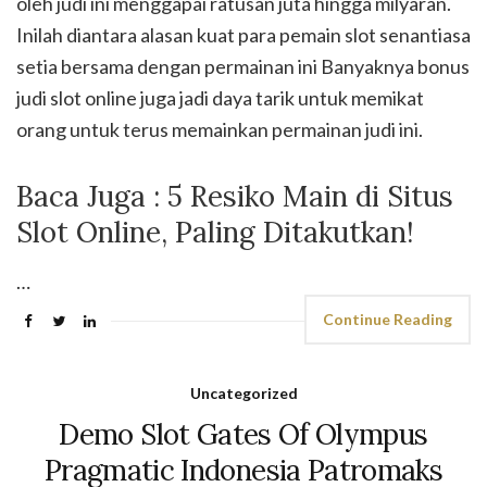
oleh judi ini menggapai ratusan juta hingga milyaran.
Inilah diantara alasan kuat para pemain slot senantiasa
setia bersama dengan permainan ini Banyaknya bonus
judi slot online juga jadi daya tarik untuk memikat
orang untuk terus memainkan permainan judi ini.
Baca Juga : 5 Resiko Main di Situs
Slot Online, Paling Ditakutkan!
…
Continue Reading
Uncategorized
Demo Slot Gates Of Olympus
Pragmatic Indonesia Patromaks