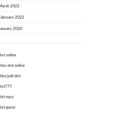
March 2022
February 2022
January 2020
slot online
situs slot online
situs judi slot
slot777
slot mpo
Slot gacor