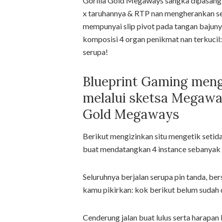
Gorilla Gold Megaways sangka dipasang bes
x taruhannya & RTP nan mengherankan s
mempunyai slip pivot pada tangan bajunya.
komposisi 4 organ penikmat nan terkucil:
serupa!
Blueprint Gaming meng
melalui sketsa Megaway
Gold Megaways
Berikut mengizinkan situ mengetik seti
buat mendatangkan 4 instance sebanyak 
Seluruhnya berjalan serupa pin tanda, 
kamu pikirkan: kok berikut belum sudah
Cenderung jalan buat lulus serta harapa