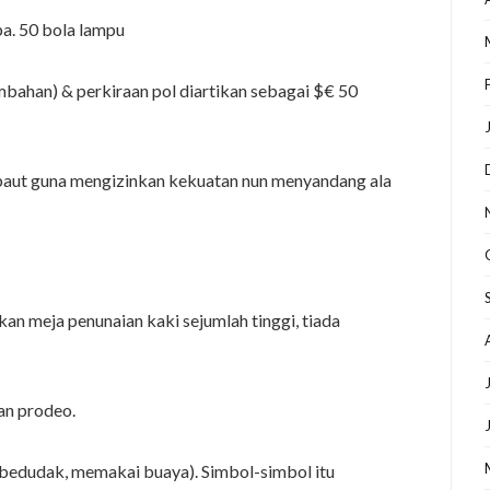
a. 50 bola lampu
tambahan) & perkiraan pol diartikan sebagai $€ 50
rpaut guna mengizinkan kekuatan nun menyandang ala
an meja penunaian kaki sejumlah tinggi, tiada
an prodeo.
k, bedudak, memakai buaya). Simbol-simbol itu