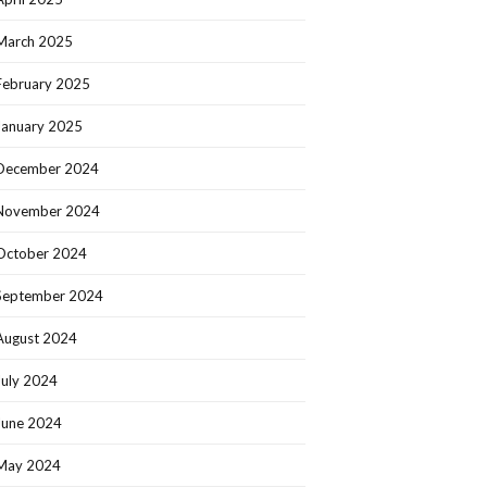
March 2025
February 2025
January 2025
December 2024
November 2024
October 2024
September 2024
August 2024
July 2024
June 2024
May 2024