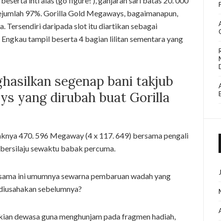
erta inti alas (go figure! ), ganjaran sari batas 20. 000
ejumlah 97%. Gorilla Gold Megaways, bagaimanapun,
 Tersendiri daripada slot itu diartikan sebagai
 Engkau tampil beserta 4 bagian lilitan sementara yang
hasilkan segenap bani takjub
s yang dirubah buat Gorilla
daknya 470. 596 Megaway (4 x 117. 649) bersama pengali
bersilaju sewaktu babak percuma.
bersama ini umumnya sewarna pembaruan wadah yang
 diusahakan sebelumnya?
n kian dewasa guna menghunjam pada fragmen hadiah,