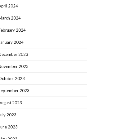
April 2024
March 2024
February 2024
January 2024
December 2023
November 2023
October 2023
September 2023
August 2023
July 2023
June 2023