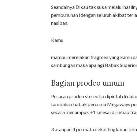
Seandainya Dikau tak suka melalui hasi
pembunuhan (dengan seluruh akibat terla
nasiban.
Kamu
mampu merelakan fragmen yang kamu da
sambungan maka apalagi Babak Superior
Bagian prodeo umum
Pusaran prodeo stereotip dipintal di da
tambahan babak percuma Megaways poko
secara menumpuk +1 selesai di setiap fra
3 ataupun 4 permata dekat lingkaran term