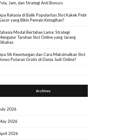
Pola, Jam, dan Strategi Anti Boncos
Apa Rahasia di Balik Popularitas Slot Kakek Petir
Gacor yang Bikin Pemain Ketagihan?
Rahasia Modal Bertahan Lama: Strategi
Mengatur Taruhan Slot Online yang Jarang
Dibahas
Apa Sih Keuntungan dan Cara Maksimalkan Slot
Bonus Putaran Gratis di Dunia Judi Online?
Archives
July 2026
May 2026
April 2026