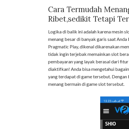
Cara Termudah Menang
Ribet,sedikit Tetapi Te
Logika di balik ini adalah karena mesin 
menang besar di banyak garis saat Anda
Pragmatic Play, dikenal dikarenakan me
tidak ingin terjebak memainkan slot bera
pembayaran yang layak berasal dari fitu
diaktifkan! Anda bisa mengetahui bagaim
yang terdapat di game tersebut. Dengan 
menang bermain di game slot tersebut.