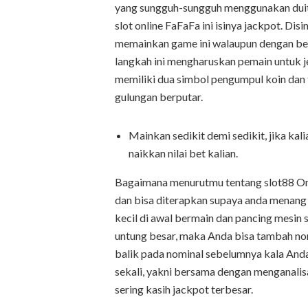
yang sungguh-sungguh menggunakan duit 
slot online FaFaFa ini isinya jackpot. Dis
memainkan game ini walaupun dengan bet
langkah ini mengharuskan pemain untuk 
memiliki dua simbol pengumpul koin dan 
gulungan berputar.
Mainkan sedikit demi sedikit, jika kali
naikkan nilai bet kalian.
Bagaimana menurutmu tentang slot88 Onl
dan bisa diterapkan supaya anda menang t
kecil di awal bermain dan pancing mesin 
untung besar, maka Anda bisa tambah nom
balik pada nominal sebelumnya kala Anda 
sekali, yakni bersama dengan menganalis
sering kasih jackpot terbesar.