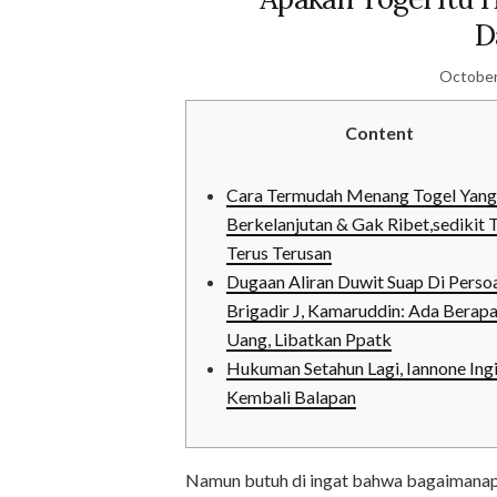
D
October
Content
Cara Termudah Menang Togel Yang
Berkelanjutan & Gak Ribet,sedikit 
Terus Terusan
Dugaan Aliran Duwit Suap Di Perso
Brigadir J, Kamaruddin: Ada Berap
Uang, Libatkan Ppatk
Hukuman Setahun Lagi, Iannone Ing
Kembali Balapan
Namun butuh di ingat bahwa bagaimanapun