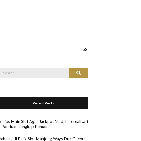
Search
Search
or:
Recent Posts
5 Tips Main Slot Agar Jackpot Mudah Terealisasi
– Panduan Lengkap Pemain
Rahasia di Balik Slot Mahjong Ways Dua Gacor: