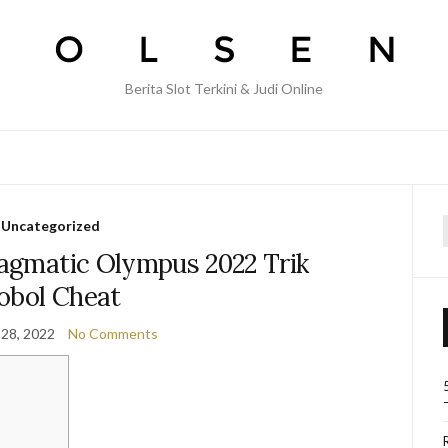
Berita Slot Terkini & Judi Online
Uncategorized
f
ragmatic Olympus 2022 Trik
obol Cheat
28, 2022
No Comments