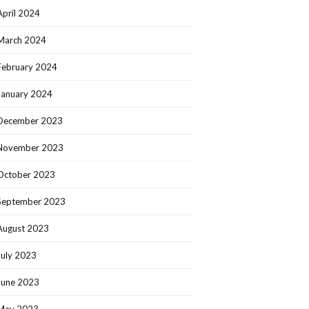
April 2024
March 2024
February 2024
January 2024
December 2023
November 2023
October 2023
September 2023
August 2023
July 2023
June 2023