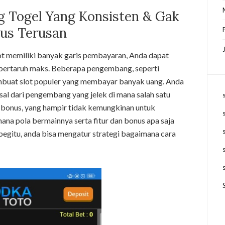
 Togel Yang Konsisten & Gak
rus Terusan
slot memiliki banyak garis pembayaran, Anda dapat
 bertaruh maks. Beberapa pengembang, seperti
mbuat slot populer yang membayar banyak uang. Anda
sal dari pengembang yang jelek di mana salah satu
r bonus, yang hampir tidak kemungkinan untuk
ana pola bermainnya serta fitur dan bonus apa saja
begitu, anda bisa mengatur strategi bagaimana cara