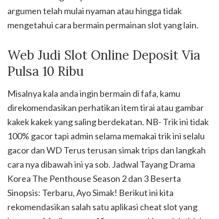
argumen telah mulai nyaman atau hingga tidak
mengetahui cara bermain permainan slot yang lain.
Web Judi Slot Online Deposit Via
Pulsa 10 Ribu
Misalnya kala anda ingin bermain di fafa, kamu
direkomendasikan perhatikan item tirai atau gambar
kakek kakek yang saling berdekatan. NB- Trik ini tidak
100% gacor tapi admin selama memakai trik ini selalu
gacor dan WD Terus terusan simak trips dan langkah
cara nya dibawah ini ya sob. Jadwal Tayang Drama
Korea The Penthouse Season 2 dan 3 Beserta
Sinopsis: Terbaru, Ayo Simak! Berikut ini kita
rekomendasikan salah satu aplikasi cheat slot yang