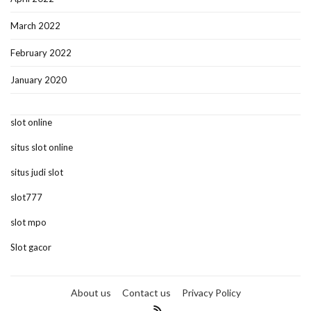
March 2022
February 2022
January 2020
slot online
situs slot online
situs judi slot
slot777
slot mpo
Slot gacor
About us
Contact us
Privacy Policy