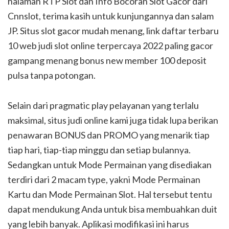
halaman RTP Slot dan Info Bocoran Slot Gacor dari
Cnnslot, terima kasih untuk kunjungannya dan salam
JP. Situs slot gacor mudah menang, link daftar terbaru
10 web judi slot online terpercaya 2022 paling gacor
gampang menang bonus new member 100 deposit
pulsa tanpa potongan.
Selain dari pragmatic play pelayanan yang terlalu
maksimal, situs judi online kami juga tidak lupa berikan
penawaran BONUS dan PROMO yang menarik tiap
tiap hari, tiap-tiap minggu dan setiap bulannya.
Sedangkan untuk Mode Permainan yang disediakan
terdiri dari 2 macam type, yakni Mode Permainan
Kartu dan Mode Permainan Slot. Hal tersebut tentu
dapat mendukung Anda untuk bisa membuahkan duit
yang lebih banyak. Aplikasi modifikasi ini harus