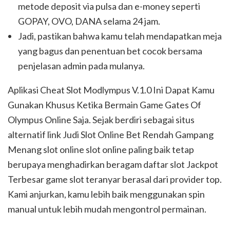
metode deposit via pulsa dan e-money seperti
GOPAY, OVO, DANA selama 24 jam.
Jadi, pastikan bahwa kamu telah mendapatkan meja
yang bagus dan penentuan bet cocok bersama
penjelasan admin pada mulanya.
Aplikasi Cheat Slot Modlympus V.1.0 Ini Dapat Kamu
Gunakan Khusus Ketika Bermain Game Gates Of
Olympus Online Saja. Sejak berdiri sebagai situs
alternatif link Judi Slot Online Bet Rendah Gampang
Menang slot online slot online paling baik tetap
berupaya menghadirkan beragam daftar slot Jackpot
Terbesar game slot teranyar berasal dari provider top.
Kami anjurkan, kamu lebih baik menggunakan spin
manual untuk lebih mudah mengontrol permainan.