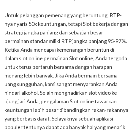
Untuk pelanggan pemenang yang beruntung, RTP-
nya nyaris 50x keuntungan, tetapi Slot bekerja dengan
strategi jangka panjang dan sebagian besar
permainan standar miliki RTP jangka panjang 95-97%.
Ketika Anda mencapai kemenangan beruntun di
dalam slot online permainan Slot online, Anda tergoda
untuk terus bertaruh bersama dengan harapan
menang lebih banyak. Jika Anda bermain bersama
uang sungguhan, kami sangat menyarankan Anda
hindari alkohol. Selain menghadirkan slot video ke
ujung jari Anda, pengalaman Slot online tawarkan
keuntungan lebih besar dibandingkan rekan-rekannya
yang berbasis darat. Selayaknya sebuah aplikasi
populer tentunya dapat ada banyak hal yang menarik