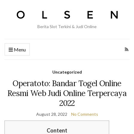
Berita Slot Terkini & Judi Online
Menu
Uncategorized
Operatoto: Bandar Togel Online
Resmi Web Judi Online Terpercaya
2022
August 28, 2022
No Comments
Content