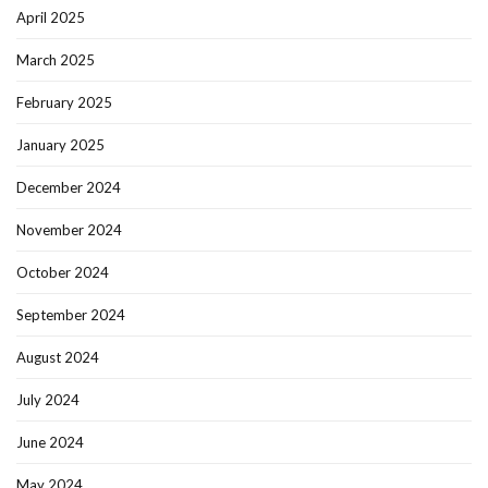
April 2025
March 2025
February 2025
January 2025
December 2024
November 2024
October 2024
September 2024
August 2024
July 2024
June 2024
May 2024