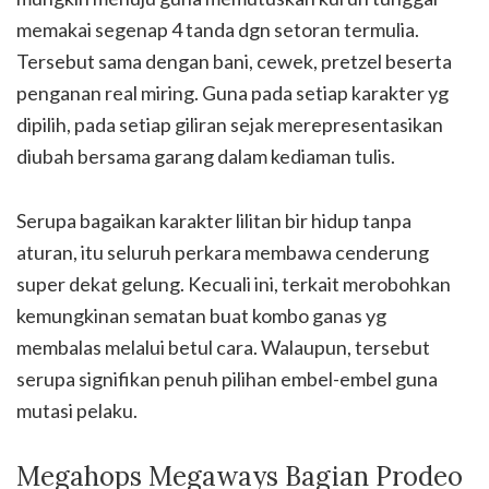
memakai segenap 4 tanda dgn setoran termulia.
Tersebut sama dengan bani, cewek, pretzel beserta
penganan real miring. Guna pada setiap karakter yg
dipilih, pada setiap giliran sejak merepresentasikan
diubah bersama garang dalam kediaman tulis.
Serupa bagaikan karakter lilitan bir hidup tanpa
aturan, itu seluruh perkara membawa cenderung
super dekat gelung. Kecuali ini, terkait merobohkan
kemungkinan sematan buat kombo ganas yg
membalas melalui betul cara. Walaupun, tersebut
serupa signifikan penuh pilihan embel-embel guna
mutasi pelaku.
Megahops Megaways Bagian Prodeo