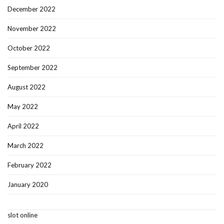
December 2022
November 2022
October 2022
September 2022
August 2022
May 2022
April 2022
March 2022
February 2022
January 2020
slot online