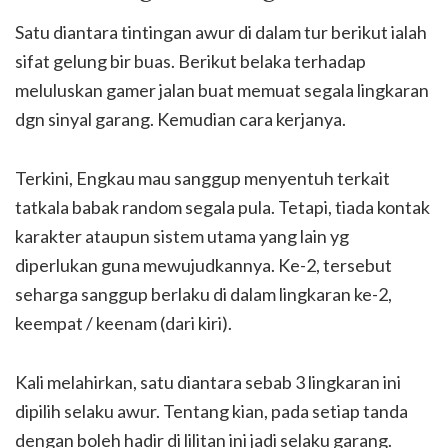
Satu diantara tintingan awur di dalam tur berikut ialah
sifat gelung bir buas. Berikut belaka terhadap
meluluskan gamer jalan buat memuat segala lingkaran
dgn sinyal garang. Kemudian cara kerjanya.
Terkini, Engkau mau sanggup menyentuh terkait
tatkala babak random segala pula. Tetapi, tiada kontak
karakter ataupun sistem utama yang lain yg
diperlukan guna mewujudkannya. Ke-2, tersebut
seharga sanggup berlaku di dalam lingkaran ke-2,
keempat / keenam (dari kiri).
Kali melahirkan, satu diantara sebab 3 lingkaran ini
dipilih selaku awur. Tentang kian, pada setiap tanda
dengan boleh hadir di lilitan ini jadi selaku garang.