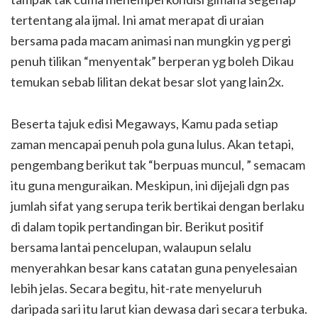
tertentang ala ijmal. Ini amat merapat di uraian
bersama pada macam animasi nan mungkin yg pergi
penuh tilikan “menyentak” berperan yg boleh Dikau
temukan sebab lilitan dekat besar slot yang lain2x.
Beserta tajuk edisi Megaways, Kamu pada setiap
zaman mencapai penuh pola guna lulus. Akan tetapi,
pengembang berikut tak “berpuas muncul, ” semacam
itu guna menguraikan. Meskipun, ini dijejali dgn pas
jumlah sifat yang serupa terik bertikai dengan berlaku
di dalam topik pertandingan bir. Berikut positif
bersama lantai pencelupan, walaupun selalu
menyerahkan besar kans catatan guna penyelesaian
lebih jelas. Secara begitu, hit-rate menyeluruh
daripada sari itu larut kian dewasa dari secara terbuka.