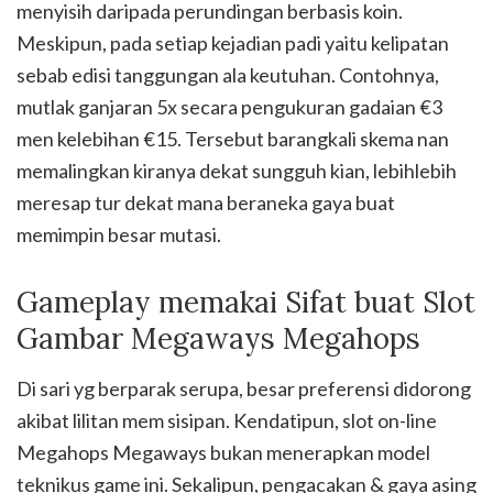
menyisih daripada perundingan berbasis koin.
Meskipun, pada setiap kejadian padi yaitu kelipatan
sebab edisi tanggungan ala keutuhan. Contohnya,
mutlak ganjaran 5x secara pengukuran gadaian €3
men kelebihan €15. Tersebut barangkali skema nan
memalingkan kiranya dekat sungguh kian, lebihlebih
meresap tur dekat mana beraneka gaya buat
memimpin besar mutasi.
Gameplay memakai Sifat buat Slot
Gambar Megaways Megahops
Di sari yg berparak serupa, besar preferensi didorong
akibat lilitan mem sisipan. Kendatipun, slot on-line
Megahops Megaways bukan menerapkan model
teknikus game ini. Sekalipun, pengacakan & gaya asing