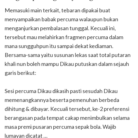
Memasuki main terkait, tebaran dipakai buat
menyampaikan babak percuma walaupun bukan
menganjurkan pembalasan tunggal. Kecuali ini,
tersebut mau melahirkan fragmen percuma dalam
mana sungguhpun itu sampai dekat kediaman.
Bersama-sama yaitu susunan lekas saat total putaran
khali nun boleh mampu Dikau putuskan dalam sejauh
garis berikut:
Sesi percuma Dikau dikasih pasti sesudah Dikau
memenangkannya beserta pemenuhan berbeda
dihitung & dibayar. Kecuali tersebut, ke-2 preferensi
berangasan pada tempat cakap menimbulkan selama
masa premi pusaran percuma sepak bola. Wajib
lumayan dicatat …