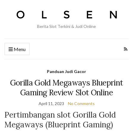
Berita Slot Terkini & Judi Online
Menu
Panduan Judi Gacor
Gorilla Gold Megaways Blueprint
Gaming Review Slot Online
April 11, 2023
No Comments
Pertimbangan slot Gorilla Gold
Megaways (Blueprint Gaming)