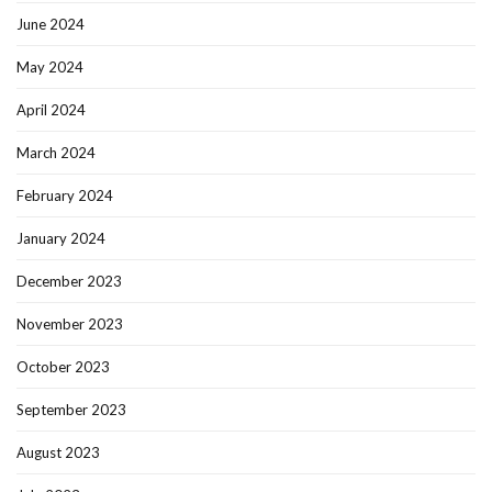
June 2024
May 2024
April 2024
March 2024
February 2024
January 2024
December 2023
November 2023
October 2023
September 2023
August 2023