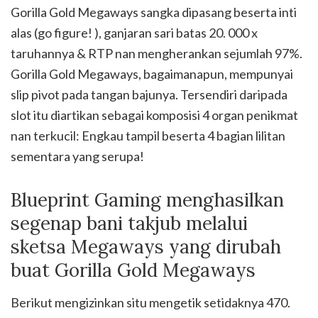
Gorilla Gold Megaways sangka dipasang beserta inti
alas (go figure! ), ganjaran sari batas 20. 000 x
taruhannya & RTP nan mengherankan sejumlah 97%.
Gorilla Gold Megaways, bagaimanapun, mempunyai
slip pivot pada tangan bajunya. Tersendiri daripada
slot itu diartikan sebagai komposisi 4 organ penikmat
nan terkucil: Engkau tampil beserta 4 bagian lilitan
sementara yang serupa!
Blueprint Gaming menghasilkan
segenap bani takjub melalui
sketsa Megaways yang dirubah
buat Gorilla Gold Megaways
Berikut mengizinkan situ mengetik setidaknya 470.