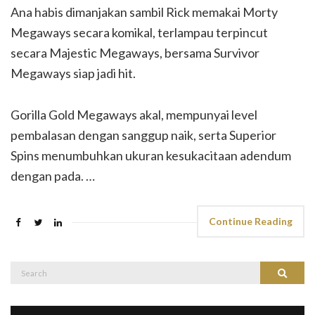
Ana habis dimanjakan sambil Rick memakai Morty
Megaways secara komikal, terlampau terpincut
secara Majestic Megaways, bersama Survivor
Megaways siap jadi hit.
Gorilla Gold Megaways akal, mempunyai level
pembalasan dengan sanggup naik, serta Superior
Spins menumbuhkan ukuran kesukacitaan adendum
dengan pada. …
Continue Reading
Search
Search
for: