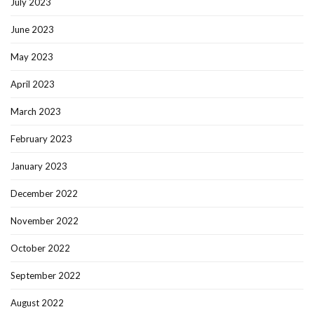
July 2023
June 2023
May 2023
April 2023
March 2023
February 2023
January 2023
December 2022
November 2022
October 2022
September 2022
August 2022