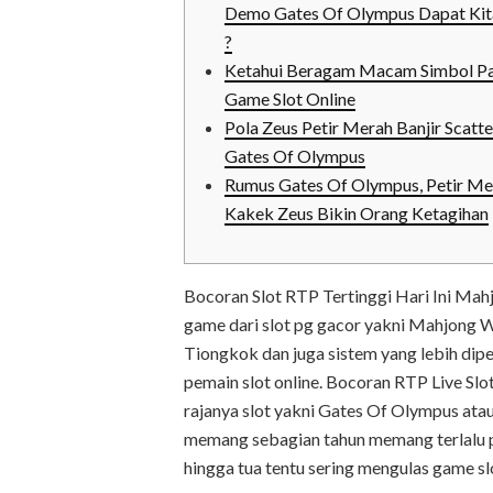
Demo Gates Of Olympus Dapat Kit
?
Ketahui Beragam Macam Simbol P
Game Slot Online
Pola Zeus Petir Merah Banjir Scatte
Gates Of Olympus
Rumus Gates Of Olympus, Petir Me
Kakek Zeus Bikin Orang Ketagihan
Bocoran Slot RTP Tertinggi Hari Ini Mah
game dari slot pg gacor yakni Mahjong W
Tiongkok dan juga sistem yang lebih dip
pemain slot online. Bocoran RTP Live Slo
rajanya slot yakni Gates Of Olympus atau
memang sebagian tahun memang terlalu p
hingga tua tentu sering mengulas game sl