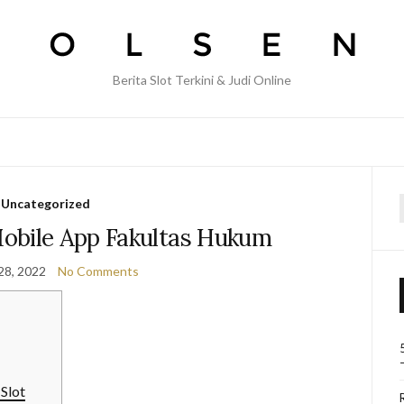
Berita Slot Terkini & Judi Online
Uncategorized
f
obile App Fakultas Hukum
28, 2022
No Comments
Slot