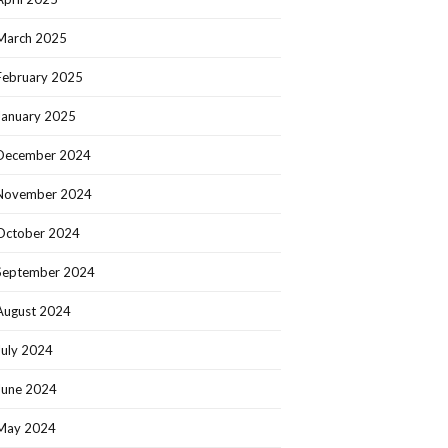
March 2025
February 2025
January 2025
December 2024
November 2024
October 2024
September 2024
August 2024
July 2024
June 2024
May 2024