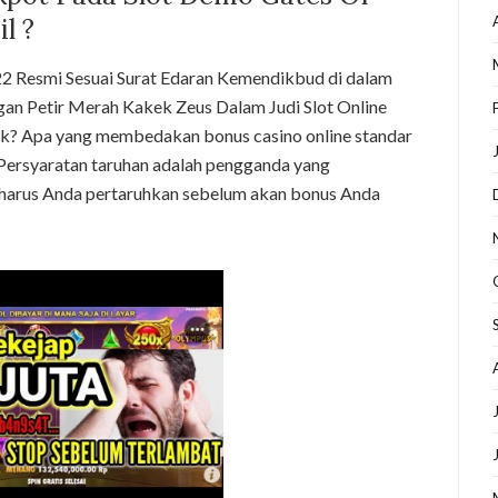
l ?
2 Resmi Sesuai Surat Edaran Kemendikbud di dalam
an Petir Merah Kakek Zeus Dalam Judi Slot Online
ok? Apa yang membedakan bonus casino online standar
? Persyaratan taruhan adalah pengganda yang
harus Anda pertaruhkan sebelum akan bonus Anda