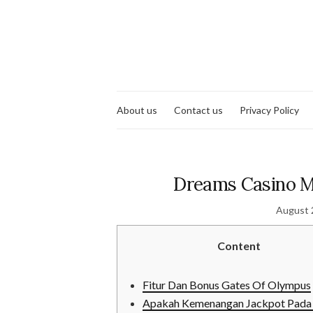
About us
Contact us
Privacy Policy
Dreams Casino M
August 
Content
Fitur Dan Bonus Gates Of Olympus
Apakah Kemenangan Jackpot Pada 