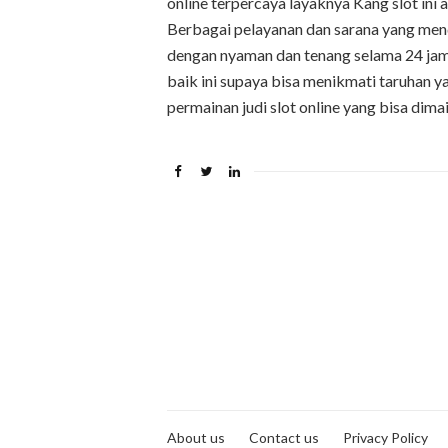
online terpercaya layaknya Kang slot in
Berbagai pelayanan dan sarana yang men
dengan nyaman dan tenang selama 24 jam
baik ini supaya bisa menikmati taruha
permainan judi slot online yang bisa dim
About us
Contact us
Privacy Policy