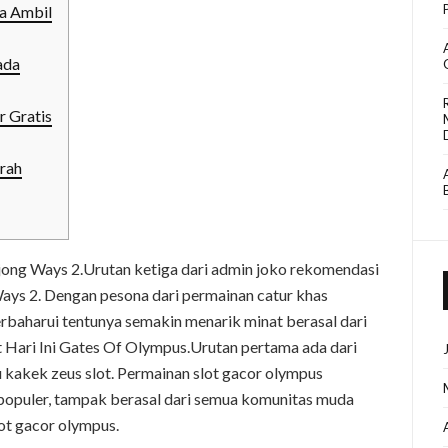
a Ambil
ada
r Gratis
rah
jong Ways 2.Urutan ketiga dari admin joko rekomendasi
ays 2. Dengan pesona dari permainan catur khas
erbaharui tentunya semakin menarik minat berasal dari
t Hari Ini Gates Of Olympus.Urutan pertama ada dari
 kakek zeus slot. Permainan slot gacor olympus
opuler, tampak berasal dari semua komunitas muda
ot gacor olympus.