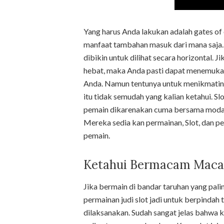
Yang harus Anda lakukan adalah gates of
manfaat tambahan masuk dari mana saja. 
dibikin untuk dilihat secara horizontal.
hebat, maka Anda pasti dapat menemukan
Anda. Namun tentunya untuk menikmatinya
itu tidak semudah yang kalian ketahui. Sl
pemain dikarenakan cuma bersama modal 
Mereka sedia kan permainan, Slot, dan pe
pemain.
Ketahui Bermacam Macam
Jika bermain di bandar taruhan yang pali
permainan judi slot jadi untuk berpindah
dilaksanakan. Sudah sangat jelas bahwa k