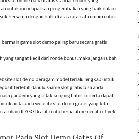
udi slot online baik di atas standar umum, yang
an untuk mendapatkan pengembalian yang baik dalam
uk bersama dengan baik di atas rata-rata umum untuk
 bermain game slot demo paling baru secara gratis
 yang sangat kecil dari ronde bonus, maka jangan ubah
ebsite slot demo beragam model terlalu lengkap untuk
posit terlebih dahulu. Game slot gratis bisa anda
masa pandemi yang tidak kunjung habis ini serta dapat
tuk anda pada website slot demo gratis yang kita
n taruhan di YGGDrasil, tentu berhasil memenuhi obyek
pot Pada Slot Demo Gates Of