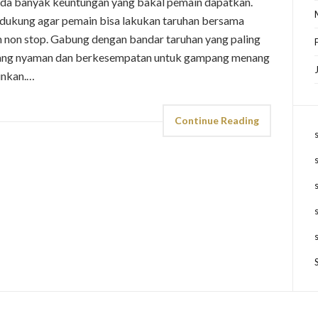
i ada banyak keuntungan yang bakal pemain dapatkan.
dukung agar pemain bisa lakukan taruhan bersama
 non stop. Gabung dengan bandar taruhan yang paling
n yang nyaman dan berkesempatan untuk gampang menang
ainkan.…
Continue Reading