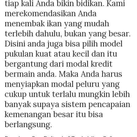
tiap kali Anda bikin bidikan. Kami
merekomendasikan Anda
menembak ikan yang mudah
terlebih dahulu, bukan yang besar.
Disini anda juga bisa pilih model
pukulan kuat atau kecil dan itu
bergantung dari modal kredit
bermain anda. Maka Anda harus
menyiapkan modal peluru yang
cukup untuk terlalu mungkin lebih
banyak supaya sistem pencapaian
kemenangan besar itu bisa
berlangsung.