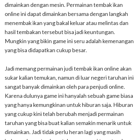
dimainkan dengan mesin. Permainan tembak ikan
online ini dapat dimainkan bersama dengan langkah
menembak ikan yang bakal keluar atau melintas dan
hasil tembakan tersebut bisa jadi keuntungan.
Mungkin yang bikin game ini seru adalah kemenangan
yang bisa didapatkan cukup besar.
Jadi memang permainan judi tembak ikan online akan
sukar kalian temukan, namun di luar negeri taruhan ini
sangat banyak dimainkan oleh para penjudi online.
Karena dulunya game ini hanyalah sebuah game biasa
yang hanya kemungkinan untuk hiburan saja. Hiburan
yang cukup kini telah berubah menjadi permainan
taruhan yang bisa buat kalian semakin menarik untuk
dimainkan. Jadi tidak perlu heran lagi yang masih