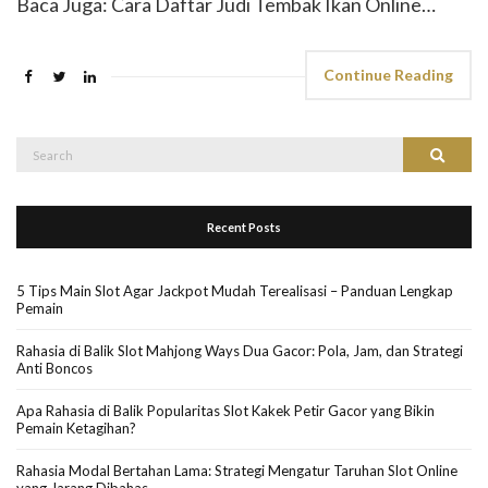
Baca Juga: Cara Daftar Judi Tembak Ikan Online…
Continue Reading
Search
Search
for:
Recent Posts
5 Tips Main Slot Agar Jackpot Mudah Terealisasi – Panduan Lengkap
Pemain
Rahasia di Balik Slot Mahjong Ways Dua Gacor: Pola, Jam, dan Strategi
Anti Boncos
Apa Rahasia di Balik Popularitas Slot Kakek Petir Gacor yang Bikin
Pemain Ketagihan?
Rahasia Modal Bertahan Lama: Strategi Mengatur Taruhan Slot Online