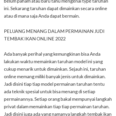
belum paham atau baru tahu mengenai type taruhan
ini. Sekarang taruhan dapat dimainkan secara online
atau di mana saja Anda dapat bermain.
PELUANG MENANG DALAM PERMAINAN JUDI
TEMBAK IKAN ONLINE 2022
Ada banyak perihal yang kemungkinan bisa Anda
lakukan waktu memainkan taruhan model ini yang
cukup menarik untuk dimainkan. Sejauh ini, taruhan
online memang miliki banyak jenis untuk dimainkan.
Jadi disini tiap tiap model permainan taruhan tentu
ada teknik spesial untuk bisa menang di setiap
permainannya. Setiap orang bakal mempunyai langkah
privat dalam memainkan tiap tiap permainan taruhan.
Jadi disini juga ada yang namanya langkah tembak ikan