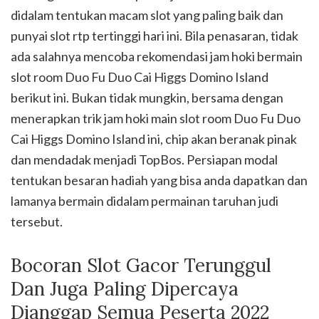
didalam tentukan macam slot yang paling baik dan
punyai slot rtp tertinggi hari ini. Bila penasaran, tidak
ada salahnya mencoba rekomendasi jam hoki bermain
slot room Duo Fu Duo Cai Higgs Domino Island
berikut ini. Bukan tidak mungkin, bersama dengan
menerapkan trik jam hoki main slot room Duo Fu Duo
Cai Higgs Domino Island ini, chip akan beranak pinak
dan mendadak menjadi TopBos. Persiapan modal
tentukan besaran hadiah yang bisa anda dapatkan dan
lamanya bermain didalam permainan taruhan judi
tersebut.
Bocoran Slot Gacor Terunggul
Dan Juga Paling Dipercaya
Dianggap Semua Peserta 2022