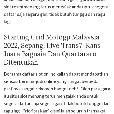
slot resmi menang terus mengajak anda untuk segera
daftar saja segera gan, tidak butuh tunggu dan ragu
lagi.
Starting Grid Motogp Malaysia
2022, Sepang, Live Trans7: Kans
Juara Bagnaia Dan Quartararo
Ditentukan
Bersama daftar slot online kalian dapat mendapatkan
sensasi bermain judi online yang sangat berbeda,
pastinya sangat rekomen banget deh!! Oleh gara-gara
itu situs slot menang terus mengajak anda untuk
segera daftar saja segera gan, tidak butuh tunggu dan
ragu lagi. Prioritas kami disini ialah seluruh transaksi