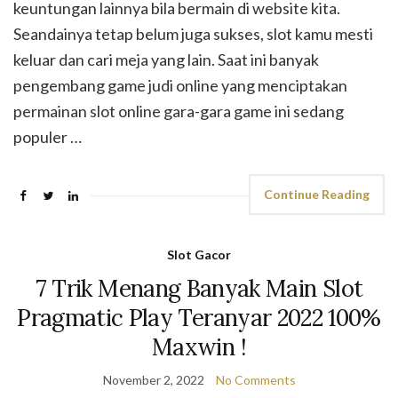
keuntungan lainnya bila bermain di website kita.
Seandainya tetap belum juga sukses, slot kamu mesti
keluar dan cari meja yang lain. Saat ini banyak
pengembang game judi online yang menciptakan
permainan slot online gara-gara game ini sedang
populer …
Continue Reading
Slot Gacor
7 Trik Menang Banyak Main Slot
Pragmatic Play Teranyar 2022 100%
Maxwin !
November 2, 2022
No Comments