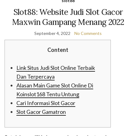
slot88
Slot88: Website Judi Slot Gacor
Maxwin Gampang Menang 2022
September 4, 2022
No Comments
Content
Link Situs Judi Slot Online Terbaik
Dan Terpercaya
Alasan Main Game Slot Online Di
Koinslot168 Tentu Untung
Cari Informasi Slot Gacor
Slot Gacor Gamatron