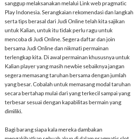
sanggup melaksanakan melalui Link web pragmatic
Play Indonesia. Serangkaian rekomendasi dan langkah
serta tips berasal dari Judi Online telah kita sajikan
untuk Kalian, untuk itu tidak perlu ragu untuk
mencoba di Judi Online. Segera daftar dan join
bersama Judi Online dan nikmati permainan
terlengkap kita. Di awal permainan khususnya untuk
Kalian player yang masih newbie sebaiknya jangan
segera memasang taruhan bersama dengan jumlah
yang besar. Cobalah untuk memasang modal taruhan
secara bertahap mulai dari yang terkecil sampai yang
terbesar sesuai dengan kapabilitas bermain yang
dimiliki.
Bagi barang siapa kala mereka dambakan
mengakibatkan sebuah akun di dalam pragmatic slot