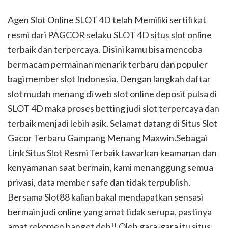
Agen Slot Online SLOT 4D telah Memiliki sertifikat
resmi dari PAGCOR selaku SLOT 4D situs slot online
terbaik dan terpercaya. Disini kamu bisa mencoba
bermacam permainan menarik terbaru dan populer
bagi member slot Indonesia. Dengan langkah daftar
slot mudah menang di web slot online deposit pulsa di
SLOT 4D maka proses betting judi slot terpercaya dan
terbaik menjadi lebih asik. Selamat datang di Situs Slot
Gacor Terbaru Gampang Menang Maxwin.Sebagai
Link Situs Slot Resmi Terbaik tawarkan keamanan dan
kenyamanan saat bermain, kami menanggung semua
privasi, data member safe dan tidak terpublish.
Bersama Slot88 kalian bakal mendapatkan sensasi
bermain judi online yang amat tidak serupa, pastinya
amat rekomen banget deh!! Oleh gara-gara itu situs