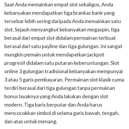
Saat Anda memainkan empat slot sekaligus, Anda
kebanyakan mendapatkan tiga brankas bank yang
tersebar lebih sering daripada Anda memainkan satu
slot. Sejauh menyangkut kebanyakan megaspin, tiga
berasal dari empat slot didalam permainan terbuat
berasal dari satu payline dan tiga gulungan. Ini sangat
mungkin pemain untuk mendapatkan jackpot
progresif didalam satu putaran keberuntungan. Slot
online 3 gulungan tradisional kebanyakan mempunyai
3 atau 5 garis pembayaran. Permainan slot klasik cuma
terdiri berasal dari tiga gulungan tanpa permainan
bonus layaknya yang Anda lakukan dengan slot
modern. Tiga baris berputar dan Anda harus
mencocokkan simbol di selama garis bawah, tengah,
dan atas untuk menang.