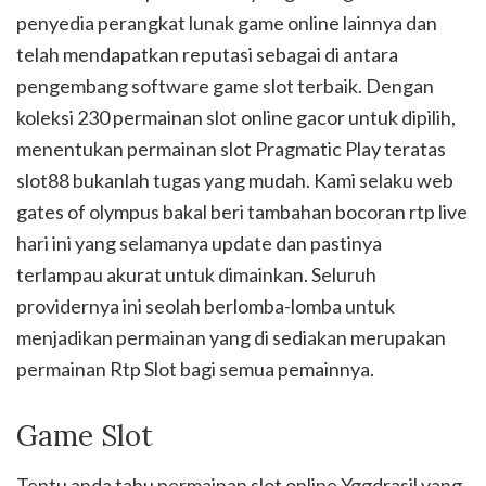
penyedia perangkat lunak game online lainnya dan
telah mendapatkan reputasi sebagai di antara
pengembang software game slot terbaik. Dengan
koleksi 230 permainan slot online gacor untuk dipilih,
menentukan permainan slot Pragmatic Play teratas
slot88 bukanlah tugas yang mudah. Kami selaku web
gates of olympus bakal beri tambahan bocoran rtp live
hari ini yang selamanya update dan pastinya
terlampau akurat untuk dimainkan. Seluruh
providernya ini seolah berlomba-lomba untuk
menjadikan permainan yang di sediakan merupakan
permainan Rtp Slot bagi semua pemainnya.
Game Slot
Tentu anda tahu permainan slot online Yggdrasil yang