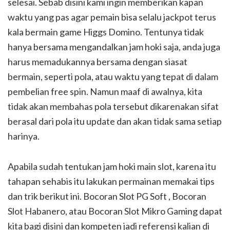
selesai. Sebab disini kami ingin memberikan kapan
waktu yang pas agar pemain bisa selalu jackpot terus
kala bermain game Higgs Domino. Tentunya tidak
hanya bersama mengandalkan jam hoki saja, anda juga
harus memadukannya bersama dengan siasat
bermain, seperti pola, atau waktu yang tepat di dalam
pembelian free spin. Namun maaf di awalnya, kita
tidak akan membahas pola tersebut dikarenakan sifat
berasal dari pola itu update dan akan tidak sama setiap
harinya.
Apabila sudah tentukan jam hoki main slot, karena itu
tahapan sehabis itu lakukan permainan memakai tips
dan trik berikut ini. Bocoran Slot PG Soft , Bocoran
Slot Habanero, atau Bocoran Slot Mikro Gaming dapat
kita bagi disini dan kompeten jadi referensi kalian di