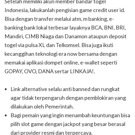
Setelah memiliki akun member bandar togel
Indonesia, lakukanlah pengisian game credit user id.
Bisa dengan transfer melalui atm, m banking, e-
banking bank lokal terbesar layaknya BCA, BNI, BRI,
Mandiri, CIMB Niaga dan Danamon ataupun deposit
togel via pulsa XL dan Telkomsel. Bisa juga ikuti
kecanggihan teknologi era now bersama dengan
memakai aplikasi dompet online, e-wallet seperti
GOPAY, OVO, DANA sertar LINKAJA!.
Link alternative selalu anti banned dan rungkat
agar tidak terpengaruh dengan pemblokiran yang
dilakukan oleh Pemerintah.
Bagi pemain yang ingin menambah keuntungan bisa
pilih slot game dengan jackpot yang besar berasal
dari provider resmi dan terpercaya.