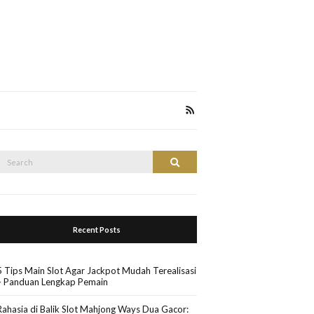
Search
Search
or:
Recent Posts
5 Tips Main Slot Agar Jackpot Mudah Terealisasi
– Panduan Lengkap Pemain
Rahasia di Balik Slot Mahjong Ways Dua Gacor: