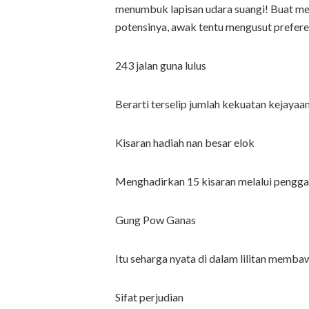
menumbuk lapisan udara suangi! Buat m
potensinya, awak tentu mengusut prefere
243 jalan guna lulus
Berarti terselip jumlah kekuatan kejayaan
Kisaran hadiah nan besar elok
Menghadirkan 15 kisaran melalui pengg
Gung Pow Ganas
Itu seharga nyata di dalam lilitan memba
Sifat perjudian