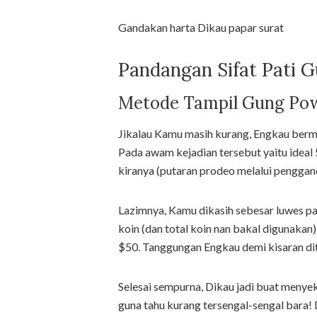
Gandakan harta Dikau papar surat
Pandangan Sifat Pati 
Metode Tampil Gung Po
Jikalau Kamu masih kurang, Engkau ber
Pada awam kejadian tersebut yaitu ideal
kiranya (putaran prodeo melalui penggan
Lazimnya, Kamu dikasih sebesar luwes pa
koin (dan total koin nan bakal digunaka
$50. Tanggungan Engkau demi kisaran dit
Selesai sempurna, Dikau jadi buat menye
guna tahu kurang tersengal-sengal bara! 