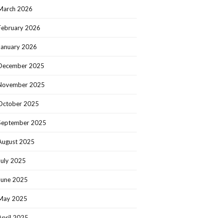
March 2026
February 2026
January 2026
December 2025
November 2025
October 2025
September 2025
August 2025
July 2025
June 2025
May 2025
April 2025