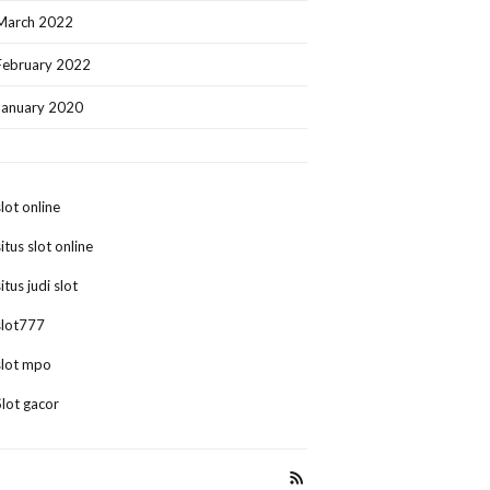
March 2022
February 2022
January 2020
slot online
situs slot online
situs judi slot
slot777
slot mpo
Slot gacor