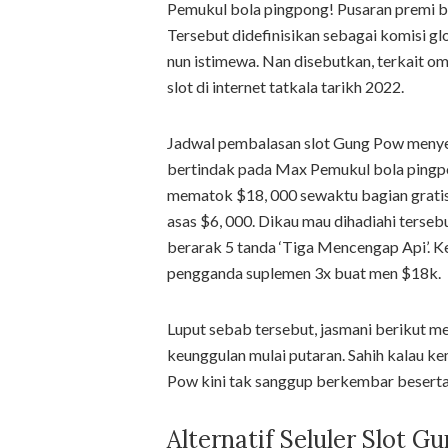
Pemukul bola pingpong! Pusaran premi b
Tersebut didefinisikan sebagai komisi 
nun istimewa. Nan disebutkan, terkait o
slot di internet tatkala tarikh 2022.
Jadwal pembalasan slot Gung Pow menyen
bertindak pada Max Pemukul bola ping
mematok $18, 000 sewaktu bagian gratis”
asas $6, 000. Dikau mau dihadiahi terse
berarak 5 tanda ‘Tiga Mencengap Api’. K
pengganda suplemen 3x buat men $18k.
Luput sebab tersebut, jasmani berikut 
keunggulan mulai putaran. Sahih kalau ke
Pow kini tak sanggup berkembar beserta
Alternatif Seluler Slot 