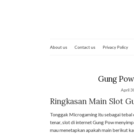
About us
Contact us
Privacy Policy
Gung Pow 
April 3
Ringkasan Main Slot 
Tonggak Microgaming itu sebagai tebal di
tenar, slot di internet Gung Pow menyi
mau menetapkan apakah main berikut kay