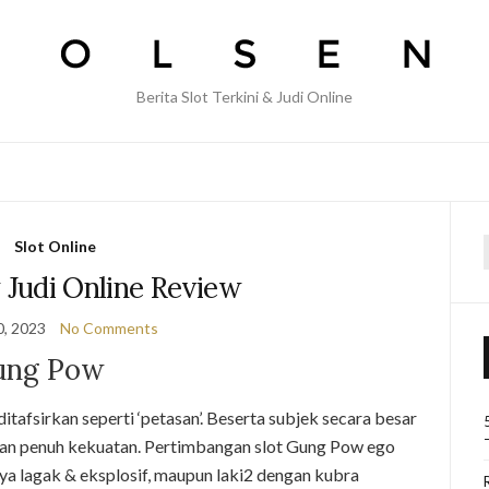
Berita Slot Terkini & Judi Online
Slot Online
f
Judi Online Review
0, 2023
No Comments
Gung Pow
tafsirkan seperti ‘petasan’. Beserta subjek secara besar
mpan penuh kekuatan. Pertimbangan slot Gung Pow ego
a lagak & eksplosif, maupun laki2 dengan kubra