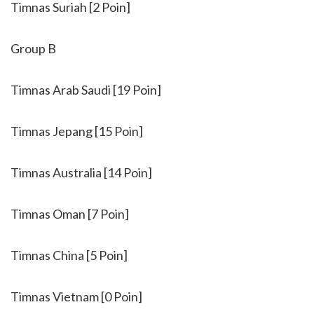
Timnas Suriah [2 Poin]
Group B
Timnas Arab Saudi [19 Poin]
Timnas Jepang [15 Poin]
Timnas Australia [14 Poin]
Timnas Oman [7 Poin]
Timnas China [5 Poin]
Timnas Vietnam [0 Poin]