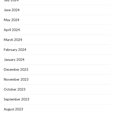
July 2024
June 2024
May 2024
April 2024
March 2024
February 2024
January 2024
December 2023
November 2023
October 2023
September 2023
August 2023