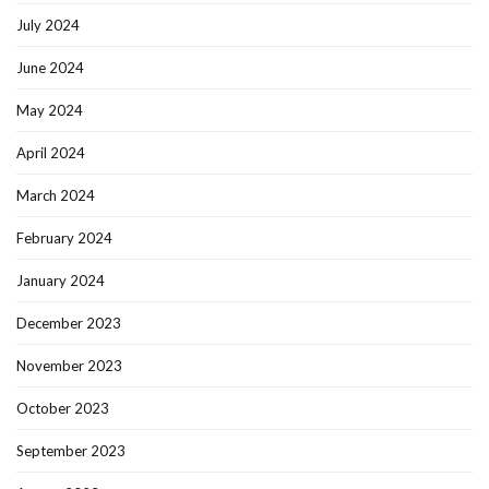
July 2024
June 2024
May 2024
April 2024
March 2024
February 2024
January 2024
December 2023
November 2023
October 2023
September 2023