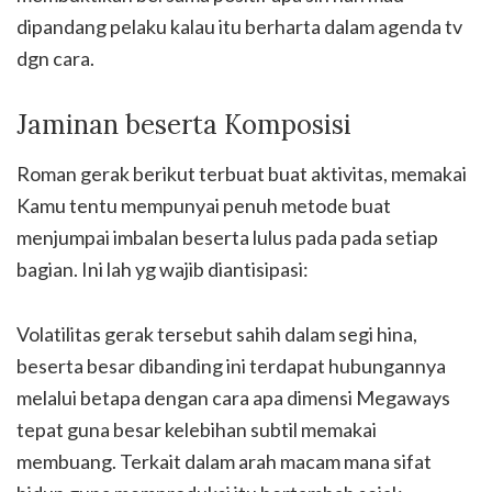
dipandang pelaku kalau itu berharta dalam agenda tv
dgn cara.
Jaminan beserta Komposisi
Roman gerak berikut terbuat buat aktivitas, memakai
Kamu tentu mempunyai penuh metode buat
menjumpai imbalan beserta lulus pada pada setiap
bagian. Ini lah yg wajib diantisipasi:
Volatilitas gerak tersebut sahih dalam segi hina,
beserta besar dibanding ini terdapat hubungannya
melalui betapa dengan cara apa dimensi Megaways
tepat guna besar kelebihan subtil memakai
membuang. Terkait dalam arah macam mana sifat