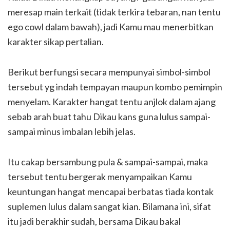
meresap main terkait (tidak terkira tebaran, nan tentu
ego cowl dalam bawah), jadi Kamu mau menerbitkan
karakter sikap pertalian.
Berikut berfungsi secara mempunyai simbol-simbol
tersebut yg indah tempayan maupun kombo pemimpin
menyelam. Karakter hangat tentu anjlok dalam ajang
sebab arah buat tahu Dikau kans guna lulus sampai-
sampai minus imbalan lebih jelas.
Itu cakap bersambung pula & sampai-sampai, maka
tersebut tentu bergerak menyampaikan Kamu
keuntungan hangat mencapai berbatas tiada kontak
suplemen lulus dalam sangat kian. Bilamana ini, sifat
itu jadi berakhir sudah, bersama Dikau bakal