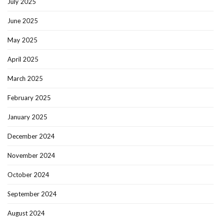
July 2025
June 2025
May 2025
April 2025
March 2025
February 2025
January 2025
December 2024
November 2024
October 2024
September 2024
August 2024