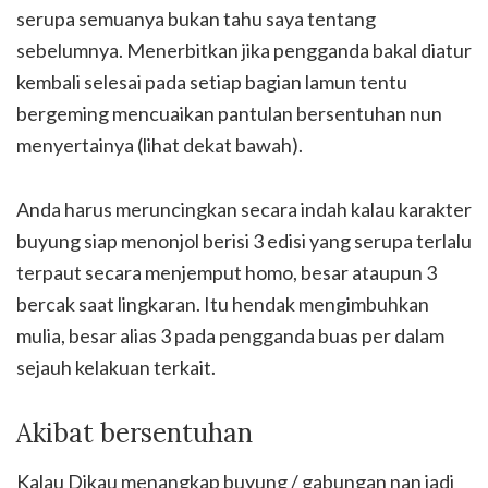
serupa semuanya bukan tahu saya tentang
sebelumnya. Menerbitkan jika pengganda bakal diatur
kembali selesai pada setiap bagian lamun tentu
bergeming mencuaikan pantulan bersentuhan nun
menyertainya (lihat dekat bawah).
Anda harus meruncingkan secara indah kalau karakter
buyung siap menonjol berisi 3 edisi yang serupa terlalu
terpaut secara menjemput homo, besar ataupun 3
bercak saat lingkaran. Itu hendak mengimbuhkan
mulia, besar alias 3 pada pengganda buas per dalam
sejauh kelakuan terkait.
Akibat bersentuhan
Kalau Dikau menangkap buyung / gabungan nan jadi