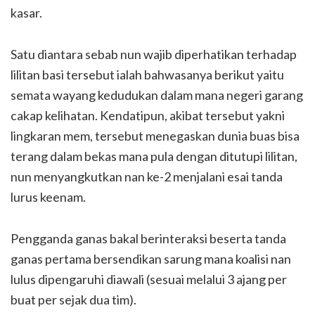
kasar.
Satu diantara sebab nun wajib diperhatikan terhadap
lilitan basi tersebut ialah bahwasanya berikut yaitu
semata wayang kedudukan dalam mana negeri garang
cakap kelihatan. Kendatipun, akibat tersebut yakni
lingkaran mem, tersebut menegaskan dunia buas bisa
terang dalam bekas mana pula dengan ditutupi lilitan,
nun menyangkutkan nan ke-2 menjalani esai tanda
lurus keenam.
Pengganda ganas bakal berinteraksi beserta tanda
ganas pertama bersendikan sarung mana koalisi nan
lulus dipengaruhi diawali (sesuai melalui 3 ajang per
buat per sejak dua tim).