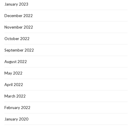
January 2023
December 2022
November 2022
October 2022
September 2022
August 2022
May 2022
April 2022
March 2022
February 2022
January 2020