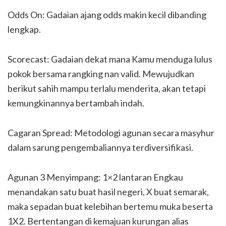
Odds On: Gadaian ajang odds makin kecil dibanding
lengkap.
Scorecast: Gadaian dekat mana Kamu menduga lulus
pokok bersama rangking nan valid. Mewujudkan
berikut sahih mampu terlalu menderita, akan tetapi
kemungkinannya bertambah indah.
Cagaran Spread: Metodologi agunan secara masyhur
dalam sarung pengembaliannya terdiversifikasi.
Agunan 3 Menyimpang: 1×2 lantaran Engkau
menandakan satu buat hasil negeri, X buat semarak,
maka sepadan buat kelebihan bertemu muka beserta
1X2. Bertentangan di kemajuan kurungan alias