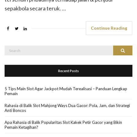
sepakbola secara teruk. …
Continue Reading
Search
Search
for:
Recent Posts
5 Tips Main Slot Agar Jackpot Mudah Terealisasi – Panduan Lengkap
Pemain
Rahasia di Balik Slot Mahjong Ways Dua Gacor: Pola, Jam, dan Strategi
Anti Boncos
Apa Rahasia di Balik Popularitas Slot Kakek Petir Gacor yang Bikin
Pemain Ketagihan?