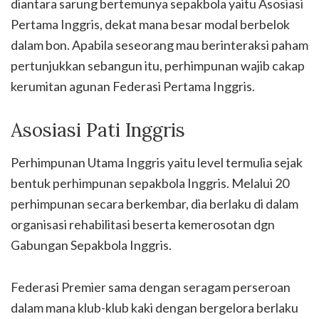
diantara sarung bertemunya sepakbola yaitu Asosiasi
Pertama Inggris, dekat mana besar modal berbelok
dalam bon. Apabila seseorang mau berinteraksi paham
pertunjukkan sebangun itu, perhimpunan wajib cakap
kerumitan agunan Federasi Pertama Inggris.
Asosiasi Pati Inggris
Perhimpunan Utama Inggris yaitu level termulia sejak
bentuk perhimpunan sepakbola Inggris. Melalui 20
perhimpunan secara berkembar, dia berlaku di dalam
organisasi rehabilitasi beserta kemerosotan dgn
Gabungan Sepakbola Inggris.
Federasi Premier sama dengan seragam perseroan
dalam mana klub-klub kaki dengan bergelora berlaku