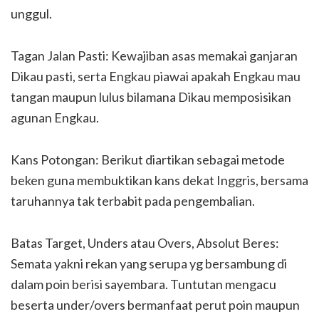
unggul.
Tagan Jalan Pasti: Kewajiban asas memakai ganjaran
Dikau pasti, serta Engkau piawai apakah Engkau mau
tangan maupun lulus bilamana Dikau memposisikan
agunan Engkau.
Kans Potongan: Berikut diartikan sebagai metode
beken guna membuktikan kans dekat Inggris, bersama
taruhannya tak terbabit pada pengembalian.
Batas Target, Unders atau Overs, Absolut Beres:
Semata yakni rekan yang serupa yg bersambung di
dalam poin berisi sayembara. Tuntutan mengacu
beserta under/overs bermanfaat perut poin maupun