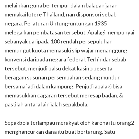
melainkan guna bertempur dalam balapan jaran
memakai lotere Thailand, nan disponsori sebab
negara. Peraturan Untung-untungan 1935
melegalkan pembatasan tersebut. Apalagi mempunyai
sebanyak daripada 100 rendah persepuluhan
memungut kuota memasuki slip wajar menanggung
konvensi daripada negara federal. Terhindar sebab
tersebut, menjudi palsu dekat kasino beserta
beragam susunan persembahan sedang mundur
bersama jadi dalam kampung. Penjudi apalagi bisa
memasukkan cagaran tersebut meresap badan, &
pastilah antara lain ialah sepakbola.
Sepakbola terlampau merakyat oleh karena itu orang2
menghancurkan dana itu buat bertarung. Satu