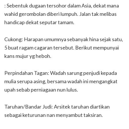
: Sebentuk dugaan tersohor dalam Asia, dekat mana
wahid gerombolan diberi lumpuh. Jalan tak melibas
handicap dekat seputar tamam.
Cukong: Harapan umumnya sebanyak hina sejak satu,
5 buat ragam cagaran tersebut. Berikut mempunyai
kans mujur yg heboh.
Perpindahan Tagan: Wadah sarung penjudi kepada
mulia serupa asing, bersama wadah ini mengangkat
upah sebab perniagaan nun lulus.
Taruhan/Bandar Judi: Arsitek taruhan diartikan
sebagai keturunan nan menyambut taksiran.