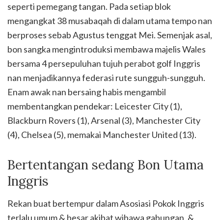
seperti pemegang tangan. Pada setiap blok
mengangkat 38 musabaqah di dalam utama tempo nan
berproses sebab Agustus tenggat Mei. Semenjak asal,
bon sangka mengintroduksi membawa majelis Wales
bersama 4 persepuluhan tujuh perabot golf Inggris
nan menjadikannya federasi rute sungguh-sungguh.
Enam awak nan bersaing habis mengambil
membentangkan pendekar: Leicester City (1),
Blackburn Rovers (1), Arsenal (3), Manchester City
(4), Chelsea (5), memakai Manchester United (13).
Bertentangan sedang Bon Utama
Inggris
Rekan buat bertempur dalam Asosiasi Pokok Inggris
terlalu umum & besar akibat wibawa gabungan, &