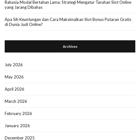
Rahasia Modal Bertahan Lama: Strategi Mengatur Taruhan Slot Online
yang Jarang Dibahas
Apa Sih Keuntungan dan Cara Maksimalkan Slot Bonus Putaran Gratis
di Dunia Judi Online?
Archives
July 2026
May 2026
April 2026
March 2026
February 2026
January 2026
December 2025