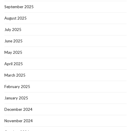
September 2025
August 2025
July 2025
June 2025
May 2025
April 2025
March 2025
February 2025
January 2025
December 2024
November 2024