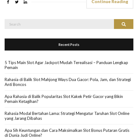
Continue Reading
Search
Search
for:
Recent Posts
5 Tips Main Slot Agar Jackpot Mudah Terealisasi – Panduan Lengkap
Pemain
Rahasia di Balik Slot Mahjong Ways Dua Gacor: Pola, Jam, dan Strategi
Anti Boncos
Apa Rahasia di Balik Popularitas Slot Kakek Petir Gacor yang Bikin
Pemain Ketagihan?
Rahasia Modal Bertahan Lama: Strategi Mengatur Taruhan Slot Online
yang Jarang Dibahas
Apa Sih Keuntungan dan Cara Maksimalkan Slot Bonus Putaran Gratis
di Dunia Judi Online?