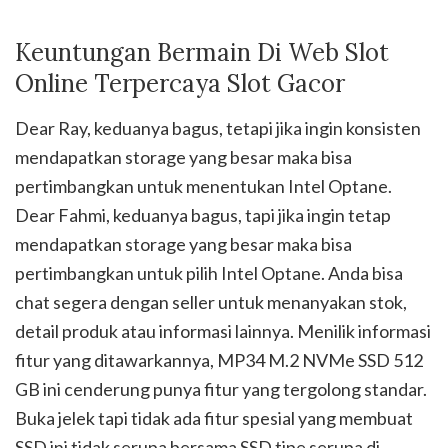
Keuntungan Bermain Di Web Slot
Online Terpercaya Slot Gacor
Dear Ray, keduanya bagus, tetapi jika ingin konsisten
mendapatkan storage yang besar maka bisa
pertimbangkan untuk menentukan Intel Optane.
Dear Fahmi, keduanya bagus, tapi jika ingin tetap
mendapatkan storage yang besar maka bisa
pertimbangkan untuk pilih Intel Optane. Anda bisa
chat segera dengan seller untuk menanyakan stok,
detail produk atau informasi lainnya. Menilik informasi
fitur yang ditawarkannya, MP34 M.2 NVMe SSD 512
GB ini cenderung punya fitur yang tergolong standar.
Buka jelek tapi tidak ada fitur spesial yang membuat
SSD ini tidak serupa bersama SSD tipe serupa di