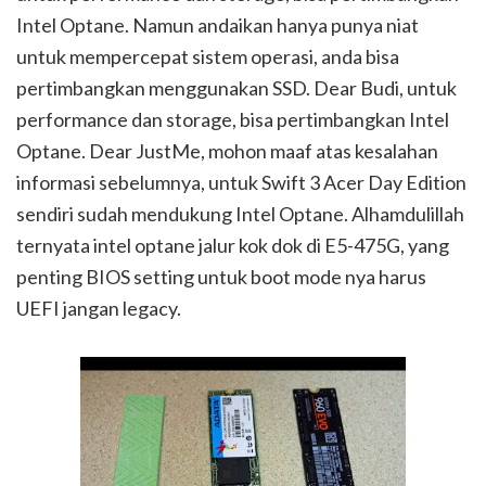
Intel Optane. Namun andaikan hanya punya niat
untuk mempercepat sistem operasi, anda bisa
pertimbangkan menggunakan SSD. Dear Budi, untuk
performance dan storage, bisa pertimbangkan Intel
Optane. Dear JustMe, mohon maaf atas kesalahan
informasi sebelumnya, untuk Swift 3 Acer Day Edition
sendiri sudah mendukung Intel Optane. Alhamdulillah
ternyata intel optane jalur kok dok di E5-475G, yang
penting BIOS setting untuk boot mode nya harus
UEFI jangan legacy.