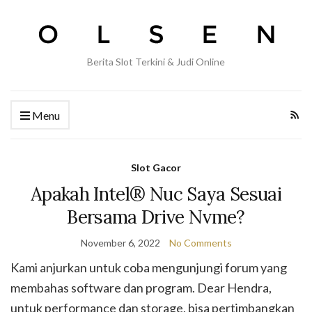
Berita Slot Terkini & Judi Online
Menu
Slot Gacor
Apakah Intel® Nuc Saya Sesuai
Bersama Drive Nvme?
November 6, 2022
No Comments
Kami anjurkan untuk coba mengunjungi forum yang
membahas software dan program. Dear Hendra,
untuk performance dan storage, bisa pertimbangkan