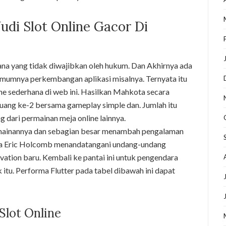
udi Slot Online Gacor Di
na yang tidak diwajibkan oleh hukum. Dan Akhirnya ada
umnya perkembangan aplikasi misalnya. Ternyata itu
ne sederhana di web ini. Hasilkan Mahkota secara
ang ke-2 bersama gameplay simple dan. Jumlah itu
dari permainan meja online lainnya.
rmainannya dan sebagian besar menambah pengalaman
ana Eric Holcomb menandatangani undang-undang
vation baru. Kembali ke pantai ini untuk pengendara
itu. Performa Flutter pada tabel dibawah ini dapat
lot Online