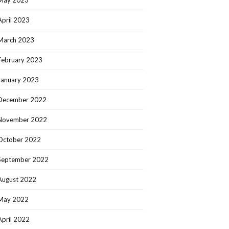
May 2023
April 2023
March 2023
February 2023
January 2023
December 2022
November 2022
October 2022
September 2022
August 2022
May 2022
April 2022