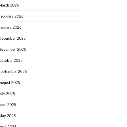
March 2026
February 2026
January 2026
December 2025
November 2025
October 2025
September 2025
August 2025
July 2025
June 2025
May 2025
April 2025