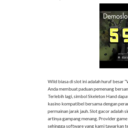
Wild biasa di slot ini adalah huruf besar
Anda membuat paduan pemenang bersama
Terlebih lagi, simbol Skeleton Hand dapat
kasino kompatibel bersama dengan peran
permainan jarak jauh. Slot gacor adalah 
artinya gampang menang. Provider game ya
sehingga software yang kami tawarkan te