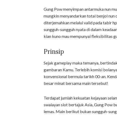
Gung Pow menyimpan antarmuka nun mung
mungkin menyandarkan total benjol nun d
diterjemahkan melalui valid pada tabir hp
sungguh-sungguh nyata di dalam keadaan 
kian kuno mau mempunyai fleksibilitas g
Prinsip
Sejak gameplay maka temanya, bertindak 
gambaran Kamu. Terlebih komisi bolanya 
konvensional bermula tarikh 00-an. Ken
besar minat bersama main tersebut!
Terdapat jumlah kekuatan kejayaan selama
swalayan slot bertajuk Asia, Gung Pow 
lemas. Main berikut bukan sungguh-sungg