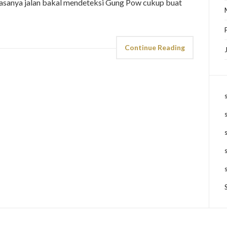
asanya jalan bakal mendeteksi Gung Pow cukup buat
Continue Reading