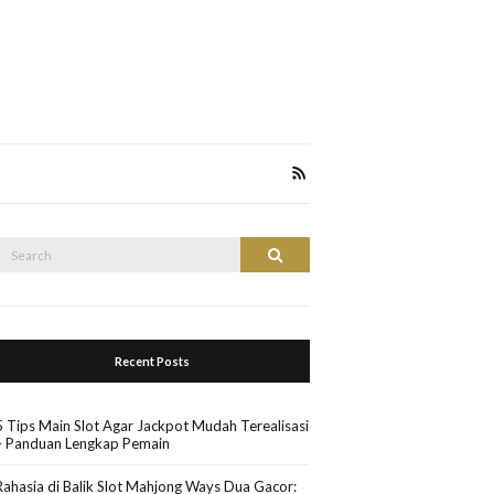
Search
Search
or:
Recent Posts
5 Tips Main Slot Agar Jackpot Mudah Terealisasi
– Panduan Lengkap Pemain
Rahasia di Balik Slot Mahjong Ways Dua Gacor: