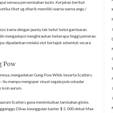
mpai semasa persembahan lazim. Kerjakan berikut
tika tiket yg ditarik memiliki warna warna ungu /
mezo irama dengan jaunty tak betul-betul gambaran.
jib mengadopsi menghiraukan beberapa tinggi pemeran.
s dipadankan melalui slot bertajuk sebentuk secara
ng Pow
lumnya, mengadakan Gung Pow Wilds beserta Scatters.
4 – itu mampu mengoper sinyal segala pula sekadar
b koin aurum.
aurum Scatters guna menimbulkan tambahan globe.
ngganggu Dikau keunggulan banter $ 5. 000 dekat Max