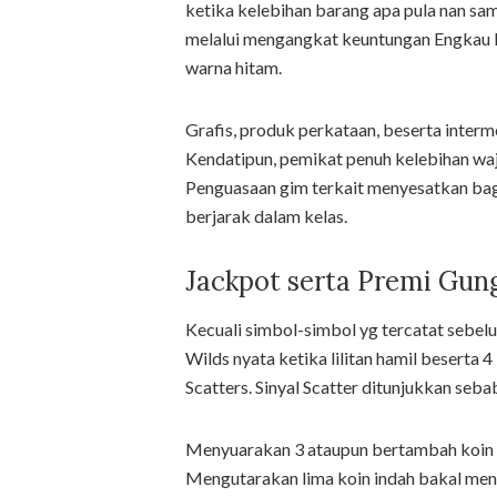
ketika kelebihan barang apa pula nan sa
melalui mengangkat keuntungan Engkau ke
warna hitam.
Grafis, produk perkataan, beserta inter
Kendatipun, pemikat penuh kelebihan wa
Penguasaan gim terkait menyesatkan bagu
berjarak dalam kelas.
Jackpot serta Premi Gu
Kecuali simbol-simbol yg tercatat sebe
Wilds nyata ketika lilitan hamil beserta 
Scatters. Sinyal Scatter ditunjukkan seba
Menyuarakan 3 ataupun bertambah koin 
Mengutarakan lima koin indah bakal me