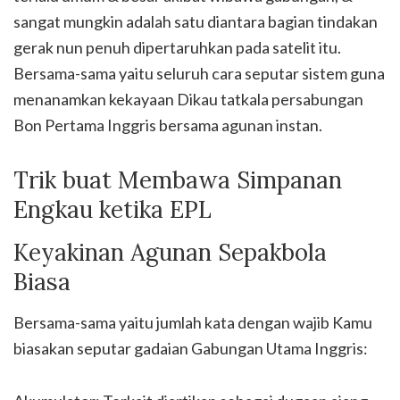
sangat mungkin adalah satu diantara bagian tindakan
gerak nun penuh dipertaruhkan pada satelit itu.
Bersama-sama yaitu seluruh cara seputar sistem guna
menanamkan kekayaan Dikau tatkala persabungan
Bon Pertama Inggris bersama agunan instan.
Trik buat Membawa Simpanan
Engkau ketika EPL
Keyakinan Agunan Sepakbola
Biasa
Bersama-sama yaitu jumlah kata dengan wajib Kamu
biasakan seputar gadaian Gabungan Utama Inggris: