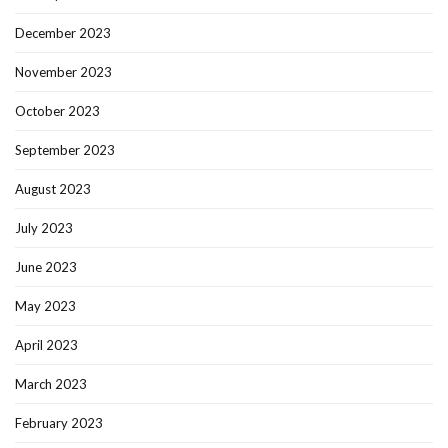
December 2023
November 2023
October 2023
September 2023
August 2023
July 2023
June 2023
May 2023
April 2023
March 2023
February 2023