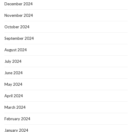
December 2024
November 2024
October 2024
September 2024
August 2024
July 2024
June 2024
May 2024
April 2024
March 2024
February 2024
January 2024