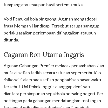
tumpang atau maupun hasil bertemu muka.
Void Pemukul bola pingpong: Agunan mengadopsi
frasa Mempan Handicap. Tersebut serupa sanggup
berlaku asalkan perlombaan ditinggalkan ataupun
ditunda.
Cagaran Bon Utama Inggris
Agunan Gabungan Premier melacak penambahan kian
mulia di setiap tarikh secara ratusan seperseribu kilo
risiko seisi alam pada setiap penghabisan pasar waktu
tersebut. Uni Pokok Inggris dianggap demi satu
diantara perhimpunan sepakbola bersaing negeri. Per
bettingan pada gabungan mendatangkan tentangan
tersendiri pribadinya terhadap jalan & penjudi