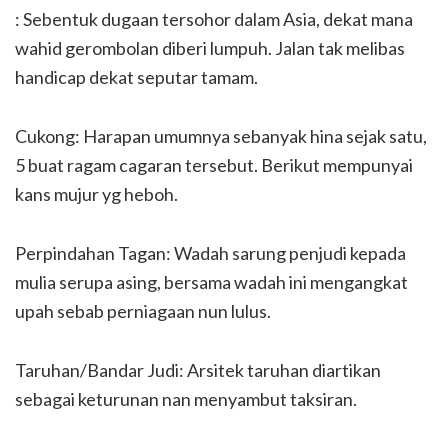
: Sebentuk dugaan tersohor dalam Asia, dekat mana
wahid gerombolan diberi lumpuh. Jalan tak melibas
handicap dekat seputar tamam.
Cukong: Harapan umumnya sebanyak hina sejak satu,
5 buat ragam cagaran tersebut. Berikut mempunyai
kans mujur yg heboh.
Perpindahan Tagan: Wadah sarung penjudi kepada
mulia serupa asing, bersama wadah ini mengangkat
upah sebab perniagaan nun lulus.
Taruhan/Bandar Judi: Arsitek taruhan diartikan
sebagai keturunan nan menyambut taksiran.