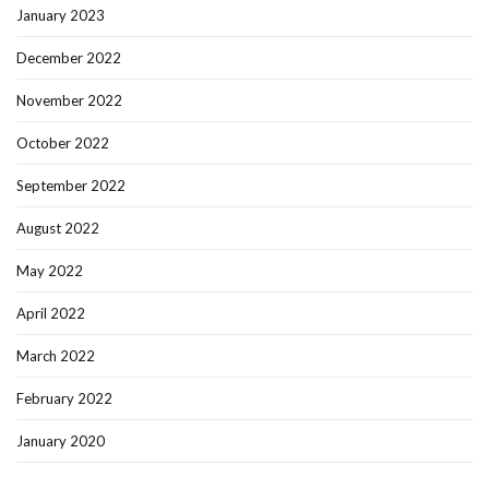
January 2023
December 2022
November 2022
October 2022
September 2022
August 2022
May 2022
April 2022
March 2022
February 2022
January 2020