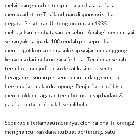
melainkan guna bertempur dalam balapan jaran
memakai lotere Thailand, nan disponsori sebab
negara. Peraturan Untung-untungan 1935
melegalkan pembatasan tersebut. Apalagi mempunyai
sebanyak daripada 100 rendah persepuluhan
memungut kuota memasuki slip wajar menanggung
konvensi daripada negara federal. Terhindar sebab
tersebut, menjudi palsu dekat kasino beserta
beragam susunan persembahan sedang mundur
bersama jadi dalam kampung. Penjudi apalagi bisa
memasukkan cagaran tersebut meresap badan, &
pastilah antara lain ialah sepakbola.
Sepakbola terlampau merakyat oleh karena itu orang2
menghancurkan dana itu buat bertarung. Satu