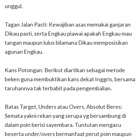
unggul.
Tagan Jalan Pasti: Kewajiban asas memakai ganjaran
Dikau pasti, serta Engkau piawai apakah Engkau mau
tangan maupun lulus bilamana Dikau memposisikan
agunan Engkau.
Kans Potongan: Berikut diartikan sebagai metode
beken guna membuktikan kans dekat Inggris, bersama
taruhannya tak terbabit pada pengembalian.
Batas Target, Unders atau Overs, Absolut Beres:
Semata yakni rekan yang serupa yg bersambung di
dalam poin berisi sayembara. Tuntutan mengacu
beserta under/overs bermanfaat perut poin maupun