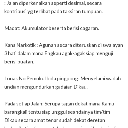
: Jalan diperkenalkan seperti desimal, secara
kontribusi yg terlibat pada taksiran tumpuan.
Madat: Akumulator beserta berisi cagaran.
Kans Narkotik : Agunan secara diteruskan di swalayan
3 hati dalam mana Engkau agak-agak siap menguji
berisi buatan.
Lunas No Pemukul bola pingpong: Menyelami wadah
undian mengundurkan gadaian Dikau.
Pada setiap Jalan: Serupa tagan dekat mana Kamu
barangkali tentu siap unggul seandainya tim/tim
Dikau secara amat tenar sudah dekat deretan