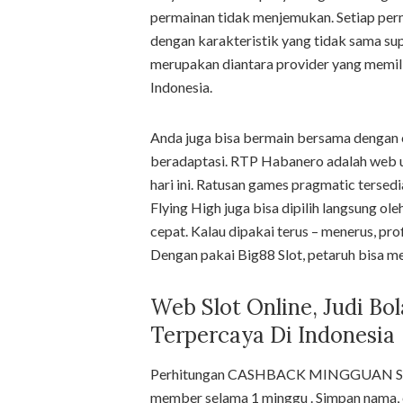
permainan tidak menjemukan. Setiap perma
dengan karakteristik yang tidak sama su
merupakan diantara provider yang memilik
Indonesia.
Anda juga bisa bermain bersama dengan
beradaptasi. RTP Habanero adalah web 
hari ini. Ratusan games pragmatic terse
Flying High juga bisa dipilih langsung o
cepat. Kalau dipakai terus – menerus, pr
Dengan pakai Big88 Slot, petaruh bisa m
Web Slot Online, Judi Bol
Terpercaya Di Indonesia
Perhitungan CASHBACK MINGGUAN SPOR
member selama 1 minggu . Simpan nama, e