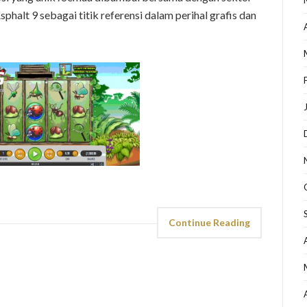
halt 9 sebagai titik referensi dalam perihal grafis dan
Continue Reading