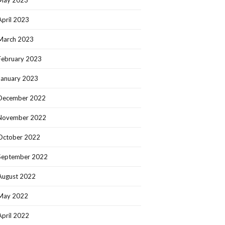
May 2023
April 2023
March 2023
February 2023
January 2023
December 2022
November 2022
October 2022
September 2022
August 2022
May 2022
April 2022