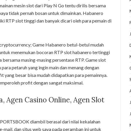
inan mesin slot dari Play N Go tentu dirilis bersama
paya tidak pernah bosan untuk dimainkan. Habanero
i RTP slot tinggi dan banyak dicari oleh para pemain di
 cryptocurrency; Game Habanero betul-betul mudah
untuk menemukan bocoran RTP slot habanero tertinggi
dia bersama masing-masing persentase RTP. Game slot
leh para petaruh yang ingin main dan menang dengan
ofit yang besar bisa mudah didapatkan para pemainnya.
emperoleh profit dengan sangat maksimal.
a, Agen Casino Online, Agen Slot
TSBOOK diambil berasal dari nilai kekalahan
-mail, dan situs web saya pada peramban ini untuk