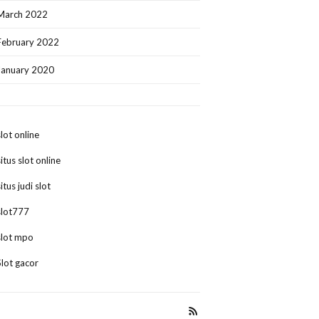
March 2022
February 2022
January 2020
slot online
situs slot online
situs judi slot
slot777
slot mpo
Slot gacor