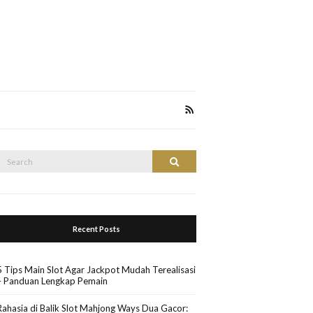
Search
Search
or:
Recent Posts
5 Tips Main Slot Agar Jackpot Mudah Terealisasi
– Panduan Lengkap Pemain
Rahasia di Balik Slot Mahjong Ways Dua Gacor: