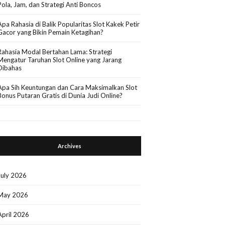
Pola, Jam, dan Strategi Anti Boncos
Apa Rahasia di Balik Popularitas Slot Kakek Petir
Gacor yang Bikin Pemain Ketagihan?
Rahasia Modal Bertahan Lama: Strategi
Mengatur Taruhan Slot Online yang Jarang
Dibahas
Apa Sih Keuntungan dan Cara Maksimalkan Slot
Bonus Putaran Gratis di Dunia Judi Online?
Archives
July 2026
May 2026
April 2026