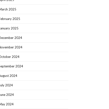
March 2025
February 2025
January 2025
December 2024
November 2024
October 2024
September 2024
August 2024
July 2024
June 2024
May 2024