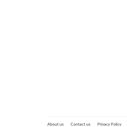
About us
Contact us
Privacy Policy