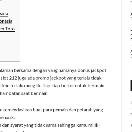
asino
donesia
en Toto
engalaman bersama dengan yang namanya bonus jackpot
slot 212 juga ada promo jackpot yang terlalu tidak
p time terlalu mungkin tiap-tiap bettor untuk bermain
 hambatan saat bermain.
irekomendasikan buat para pemain dan petaruh yang
menarik.
 dan syarat yang tidak sama sehingga kamu miliki