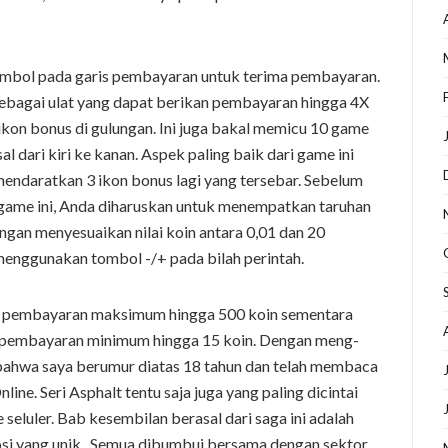
imbol pada garis pembayaran untuk terima pembayaran.
ebagai ulat yang dapat berikan pembayaran hingga 4X
ikon bonus di gulungan. Ini juga bakal memicu 10 game
al dari kiri ke kanan. Aspek paling baik dari game ini
mendaratkan 3 ikon bonus lagi yang tersebar. Sebelum
game ini, Anda diharuskan untuk menempatkan taruhan
ngan menyesuaikan nilai koin antara 0,01 dan 20
 menggunakan tombol -/+ pada bilah perintah.
n pembayaran maksimum hingga 500 koin sementara
n pembayaran minimum hingga 15 koin. Dengan meng-
ahwa saya berumur diatas 18 tahun dan telah membaca
ine. Seri Asphalt tentu saja juga yang paling dicintai
eluler. Bab kesembilan berasal dari saga ini adalah
osi yang unik . Semua dibumbui bersama dengan sektor