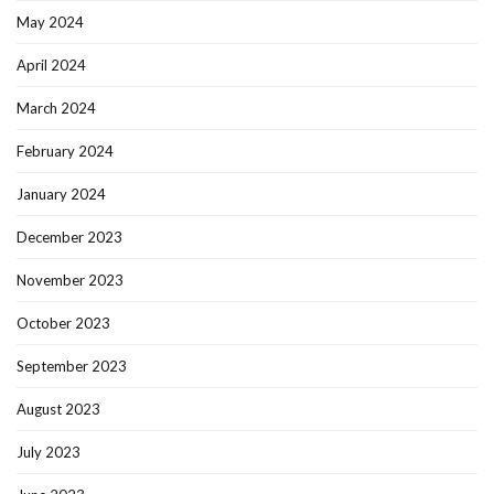
May 2024
April 2024
March 2024
February 2024
January 2024
December 2023
November 2023
October 2023
September 2023
August 2023
July 2023