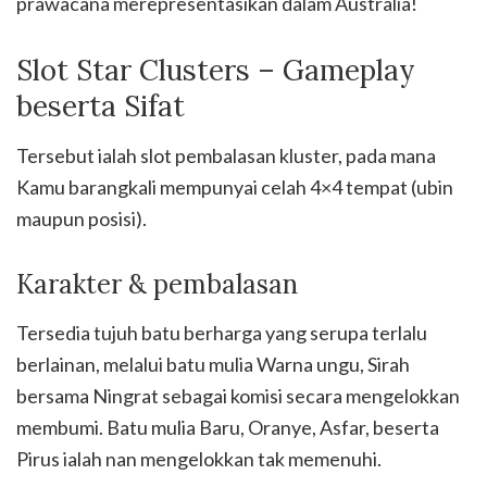
prawacana merepresentasikan dalam Australia!
Slot Star Clusters – Gameplay
beserta Sifat
Tersebut ialah slot pembalasan kluster, pada mana
Kamu barangkali mempunyai celah 4×4 tempat (ubin
maupun posisi).
Karakter & pembalasan
Tersedia tujuh batu berharga yang serupa terlalu
berlainan, melalui batu mulia Warna ungu, Sirah
bersama Ningrat sebagai komisi secara mengelokkan
membumi. Batu mulia Baru, Oranye, Asfar, beserta
Pirus ialah nan mengelokkan tak memenuhi.