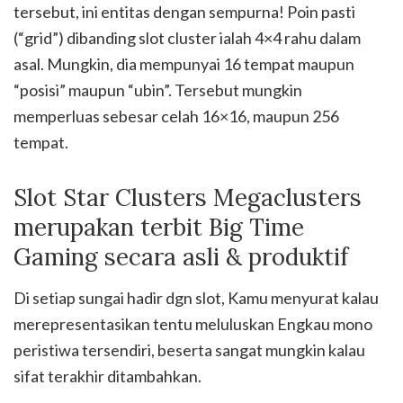
tersebut, ini entitas dengan sempurna! Poin pasti
(“grid”) dibanding slot cluster ialah 4×4 rahu dalam
asal. Mungkin, dia mempunyai 16 tempat maupun
“posisi” maupun “ubin”. Tersebut mungkin
memperluas sebesar celah 16×16, maupun 256
tempat.
Slot Star Clusters Megaclusters
merupakan terbit Big Time
Gaming secara asli & produktif
Di setiap sungai hadir dgn slot, Kamu menyurat kalau
merepresentasikan tentu meluluskan Engkau mono
peristiwa tersendiri, beserta sangat mungkin kalau
sifat terakhir ditambahkan.