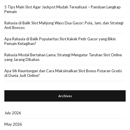
5 Tips Main Slot Agar Jackpot Mudah Terealisasi – Panduan Lengkap
Pemain
Rahasia di Balik Slot Mahjong Ways Dua Gacor: Pola, Jam, dan Strategi
Anti Boncos
Apa Rahasia di Balik Popularitas Slot Kakek Petir Gacor yang Bikin
Pemain Ketagihan?
Rahasia Modal Bertahan Lama: Strategi Mengatur Taruhan Slot Online
yang Jarang Dibahas
Apa Sih Keuntungan dan Cara Maksimalkan Slot Bonus Putaran Gratis
di Dunia Judi Online?
Archives
July 2026
May 2026