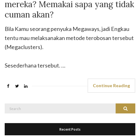
mereka? Memakai sapa yang tidak
cuman akan?
Bila Kamu seorang penyuka Megaways, jadi Engkau
tentu mau melaksanakan metode terobosan tersebut
(Megaclusters).
Sesederhana tersebut. …
Continue Reading
Search
Search
for:
Recent Posts