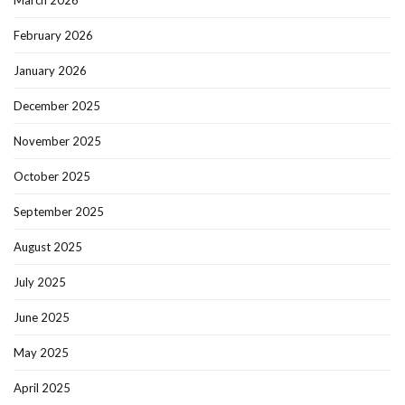
February 2026
January 2026
December 2025
November 2025
October 2025
September 2025
August 2025
July 2025
June 2025
May 2025
April 2025