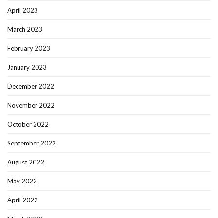
April 2023
March 2023
February 2023
January 2023
December 2022
November 2022
October 2022
September 2022
August 2022
May 2022
April 2022