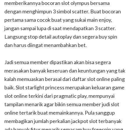
memberikannya bocoran slot olympus bersama
dengan menghimpun 3 simbol scatter. Buat bocoran
pertama sama cocok buat yang sukai main enjoy,
jangan sampai lupa di saat mendapatkan 3 scatter.
Langsung stop detail autoplay dan segera buy spin
dan harus diingat menambahkan bet.
Jadi semua member dipastikan akan bisa segera
merasakan banyak keseruan dan keuntungan yang tak
kalah memuaskan berasal dari daftar slot online paling
baik. Slot starlight princess merupakan keluaran game
slot online terkini dari pragmatic play, mempunyai
tampilan menarik agar bikin semua member judi slot
online tertarik buat memainkannya. Pula sanggup
membagikan jumlah perkalian jackpot slot terbanyak
ada banyak fitur menarik semacam buy freespin yang